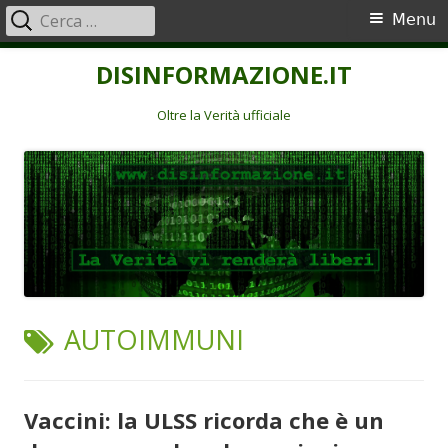
Ricerca
Menu
Menu
per:
principale
Vai
DISINFORMAZIONE.IT
al
contenuto
Oltre la Verità ufficiale
TAG:
AUTOIMMUNI
Vaccini: la ULSS ricorda che è un