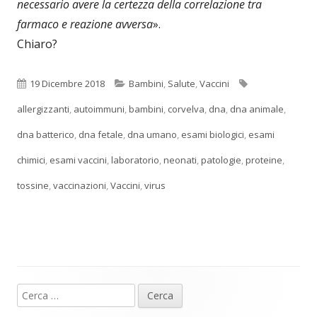
necessario avere la certezza della correlazione tra
farmaco e reazione avversa
».
Chiaro?
Pubblicato
Categorie
Tag
19 Dicembre 2018
Bambini
,
Salute
,
Vaccini
allergizzanti
,
autoimmuni
,
bambini
,
corvelva
,
dna
,
dna animale
,
dna batterico
,
dna fetale
,
dna umano
,
esami biologici
,
esami
chimici
,
esami vaccini
,
laboratorio
,
neonati
,
patologie
,
proteine
,
tossine
,
vaccinazioni
,
Vaccini
,
virus
Ricerca
Barra
per: