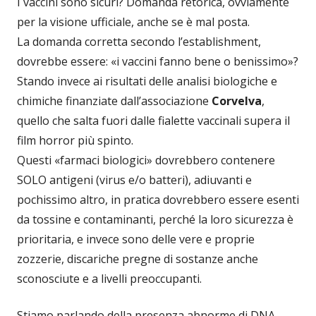
I vaccini sono sicuri? Domanda retorica, ovviamente
per la visione ufficiale, anche se è mal posta.
La domanda corretta secondo l’establishment,
dovrebbe essere: «i vaccini fanno bene o benissimo»?
Stando invece ai risultati delle analisi biologiche e
chimiche finanziate dall’associazione
Corvelva
,
quello che salta fuori dalle fialette vaccinali supera il
film horror più spinto.
Questi «farmaci biologici» dovrebbero contenere
SOLO antigeni (virus e/o batteri), adiuvanti e
pochissimo altro, in pratica dovrebbero essere esenti
da tossine e contaminanti, perché la loro sicurezza è
prioritaria, e invece sono delle vere e proprie
zozzerie, discariche pregne di sostanze anche
sconosciute e a livelli preoccupanti.
Stiamo parlando della presenza abnorme di DNA,