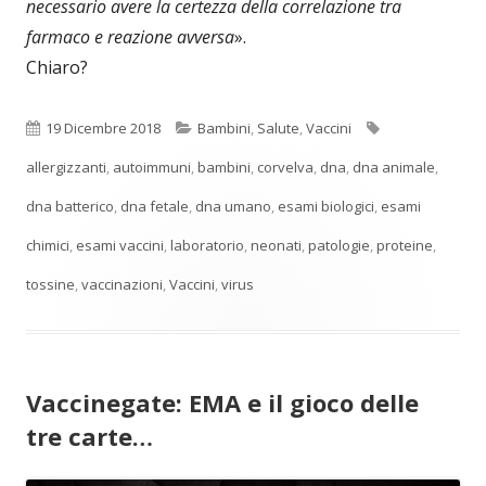
necessario avere la certezza della correlazione tra
farmaco e reazione avversa
».
Chiaro?
Pubblicato
Categorie
Tag
19 Dicembre 2018
Bambini
,
Salute
,
Vaccini
allergizzanti
,
autoimmuni
,
bambini
,
corvelva
,
dna
,
dna animale
,
dna batterico
,
dna fetale
,
dna umano
,
esami biologici
,
esami
chimici
,
esami vaccini
,
laboratorio
,
neonati
,
patologie
,
proteine
,
tossine
,
vaccinazioni
,
Vaccini
,
virus
Vaccinegate: EMA e il gioco delle
tre carte…