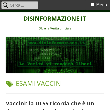
Ricerca
Menu
Menu
per:
principale
Vai
DISINFORMAZIONE.IT
al
contenuto
Oltre la Verità ufficiale
TAG:
ESAMI VACCINI
Vaccini: la ULSS ricorda che è un