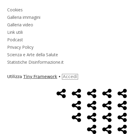
Cookies
Galleria immagini
Galleria video
Link utili
Podcast
Privacy Policy
Scienza e Arte della Salute
Statistiche Disinformazione.it
Utilizza
Tiny Framework
•
Accedi
Home
Alimentazione
Ambiente
Bambini
Bio
Menù
Page
social
Cancro
Controllo
Economia
Eso
link
Farmaci
Massoneria
NWO
Poli
Salute
Storia
Pod