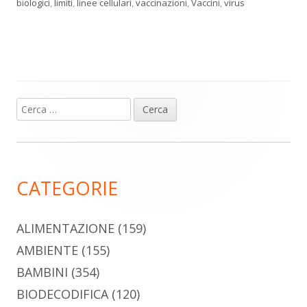
biologici
,
limiti
,
linee cellulari
,
vaccinazioni
,
Vaccini
,
virus
Ricerca
Barra
per:
laterale
principale
CATEGORIE
ALIMENTAZIONE
(159)
AMBIENTE
(155)
BAMBINI
(354)
BIODECODIFICA
(120)