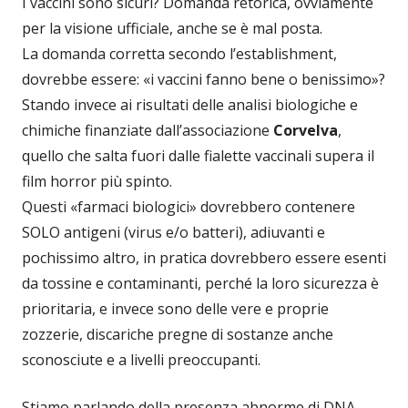
I vaccini sono sicuri? Domanda retorica, ovviamente
per la visione ufficiale, anche se è mal posta.
La domanda corretta secondo l’establishment,
dovrebbe essere: «i vaccini fanno bene o benissimo»?
Stando invece ai risultati delle analisi biologiche e
chimiche finanziate dall’associazione
Corvelva
,
quello che salta fuori dalle fialette vaccinali supera il
film horror più spinto.
Questi «farmaci biologici» dovrebbero contenere
SOLO antigeni (virus e/o batteri), adiuvanti e
pochissimo altro, in pratica dovrebbero essere esenti
da tossine e contaminanti, perché la loro sicurezza è
prioritaria, e invece sono delle vere e proprie
zozzerie, discariche pregne di sostanze anche
sconosciute e a livelli preoccupanti.
Stiamo parlando della presenza abnorme di DNA,