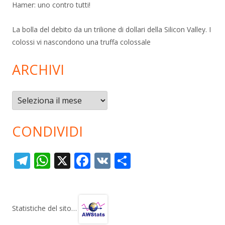
Hamer: uno contro tutti!
La bolla del debito da un trilione di dollari della Silicon Valley. I
colossi vi nascondono una truffa colossale
ARCHIVI
Archivi
CONDIVIDI
T
W
X
F
V
C
el
h
ac
K
o
e
at
e
n
gr
s
b
di
Statistiche del sito…
a
A
o
vi