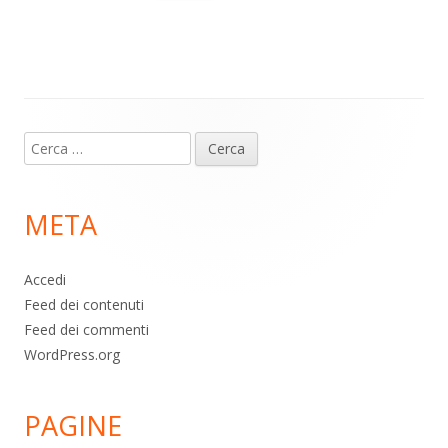
m
p
o
di
p
k
Contenuto
Ricerca
piè
per:
di
META
pagina
Accedi
Feed dei contenuti
Feed dei commenti
WordPress.org
PAGINE