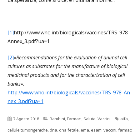
[1]
http://www.who.int/biologicals/vaccines/TRS_978_
Annex_3.pdf?ua=1
[2]
«
Recommendations for the evaluation of animal cell
cultures as substrates for the manufacture of biological
medicinal products and for the characterization of cell
banks
»,
http://www.who.int/biologicals/vaccines/TRS_978_An
nex_3.pdf?ua=1
Pubblicato
Categorie
Tag
7 Agosto 2018
Bambini
,
Farmaci
,
Salute
,
Vaccini
aifa
,
cellule tumorigeniche
,
dna
,
dna fetale
,
ema
,
esami vaccini
,
farmaci