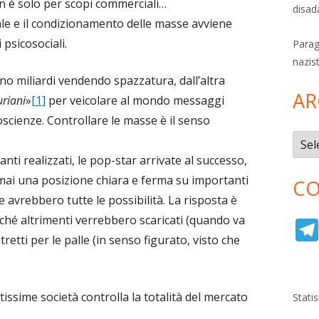
n è solo per scopi commerciali…
disad
ale e il condizionamento delle masse avviene
 psicosociali.
Parag
nazis
o miliardi vendendo spazzatura, dall’altra
AR
riani
»
[1]
per veicolare al mondo messaggi
oscienze. Controllare le masse è il senso
Archi
anti realizzati, le pop-star arrivate al successo,
mai una posizione chiara e ferma su importanti
CO
ne avrebbero tutte le possibilità. La risposta è
ché altrimenti verrebbero scaricati (quando va
retti per le palle (in senso figurato, visto che
issime società controlla la totalità del mercato
Stati