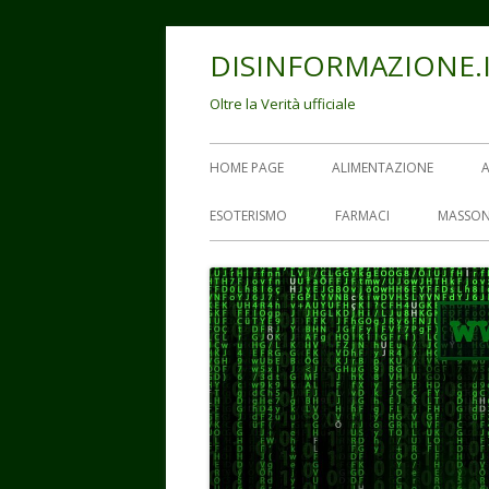
Vai
DISINFORMAZIONE.
al
contenuto
Oltre la Verità ufficiale
Menu
HOME PAGE
ALIMENTAZIONE
principale
ESOTERISMO
FARMACI
MASSON