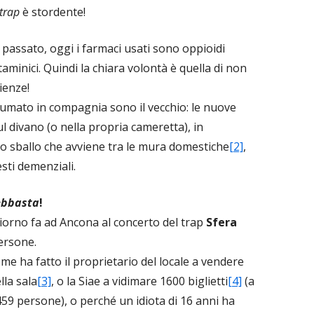
trap
è stordente!
 passato, oggi i farmaci usati sono oppioidi
taminici. Quindi la chiara volontà è quella di non
ienze!
fumato in compagnia sono il vecchio: le nuove
 divano (o nella propria cameretta), in
llo sballo che avviene tra le mura domestiche
[2]
,
sti demenziali.
ebbasta
!
iorno fa ad Ancona al concerto del trap
Sfera
ersone.
e ha fatto il proprietario del locale a vendere
lla sala
[3]
, o la Siae a vidimare 1600 biglietti
[4]
(a
59 persone), o perché un idiota di 16 anni ha