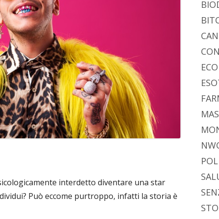
BIO
BIT
CAN
CON
ECO
ESO
FAR
MAS
MO
NW
POL
SAL
icologicamente interdetto diventare una star
SEN
dividui? Può eccome purtroppo, infatti la storia è
STO