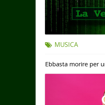
TAG:
MUSICA
Ebbasta morire per u