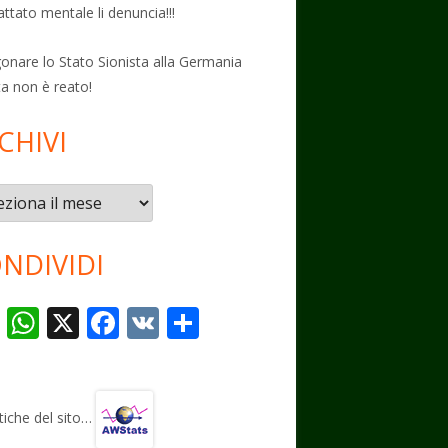
attato mentale li denuncia!!!
onare lo Stato Sionista alla Germania
ta non è reato!
CHIVI
vi
NDIVIDI
T
W
X
F
V
C
el
h
ac
K
o
e
at
e
n
gr
s
b
di
stiche del sito…