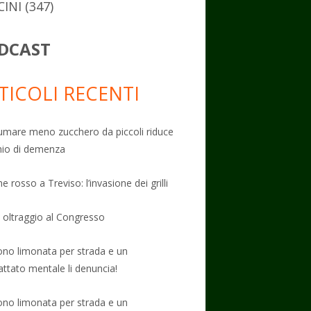
CINI
(347)
DCAST
TICOLI RECENTI
mare meno zucchero da piccoli riduce
schio di demenza
e rosso a Treviso: l’invasione dei grilli
: oltraggio al Congresso
no limonata per strada e un
attato mentale li denuncia!
no limonata per strada e un