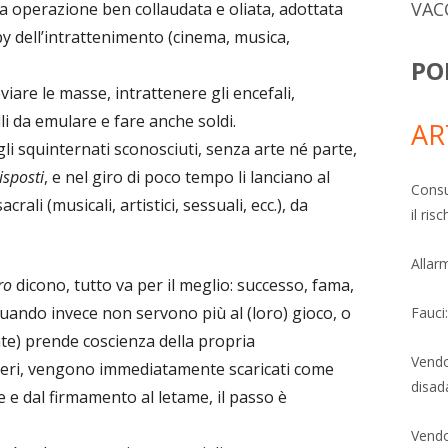
VAC
a operazione ben collaudata e oliata, adottata
by dell’intrattenimento (cinema, musica,
PO
eviare le masse, intrattenere gli encefali,
li da emulare e fare anche soldi.
AR
i squinternati sconosciuti, senza arte né parte,
isposti
, e nel giro di poco tempo li lanciano al
Consu
ali (musicali, artistici, sessuali, ecc.), da
il ri
Allarm
ro
dicono, tutto va per il meglio: successo, fama,
quando invece non servono più al (loro) gioco, o
Fauci
te) prende coscienza della propria
Vendo
ceri, vengono immediatamente scaricati come
disad
elle e dal firmamento al letame, il passo è
Vendo