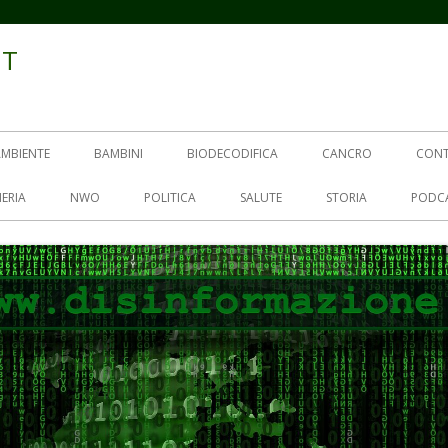
IT
AMBIENTE
BAMBINI
BIODECODIFICA
CANCRO
CON
ERIA
NWO
POLITICA
SALUTE
STORIA
PODC