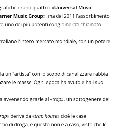
ografiche erano quattro: «
Universal Music
rner Music Group
», ma dal 2011 l’assorbimento
ato uno dei più potenti conglomerati chiamato
trollano l’intero mercato mondiale, con un potere
lla un “artista” con lo scopo di canalizzare rabbia
nzare le masse. Ogni epoca ha avuto e ha i suoi
ta avvenendo grazie al «
trap
», un sottogenere del
trap
» deriva da «
trap house
» cioè le case
cio di droga, e questo non è a caso, visto che le