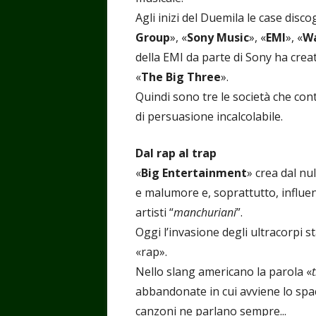
Agli inizi del Duemila le case disc
Group
», «
Sony Music
», «
EMI
», «
Wa
della EMI da parte di Sony ha cre
«
The Big Three
».
Quindi sono tre le società che con
di persuasione incalcolabile.
Dal rap al trap
«
Big Entertainment
» crea dal nu
e malumore e, soprattutto, influe
artisti “
manchuriani
”.
Oggi l’invasione degli ultracorpi s
«rap».
Nello slang americano la parola «
abbandonate in cui avviene lo spac
canzoni ne parlano sempre...