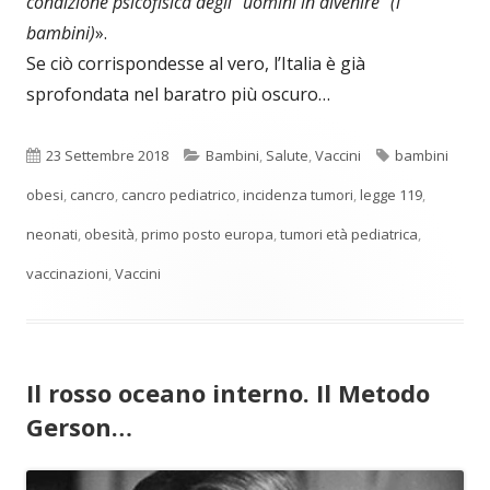
condizione psicofisica degli “uomini in divenire” (i
bambini)
».
Se ciò corrispondesse al vero, l’Italia è già
sprofondata nel baratro più oscuro…
Pubblicato
Categorie
Tag
23 Settembre 2018
Bambini
,
Salute
,
Vaccini
bambini
obesi
,
cancro
,
cancro pediatrico
,
incidenza tumori
,
legge 119
,
neonati
,
obesità
,
primo posto europa
,
tumori età pediatrica
,
vaccinazioni
,
Vaccini
Il rosso oceano interno. Il Metodo
Gerson…