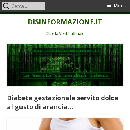
Ricerca
Menu
Menu
per:
principale
Vai
DISINFORMAZIONE.IT
al
contenuto
Oltre la Verità ufficiale
Diabete gestazionale servito dolce
al gusto di arancia…