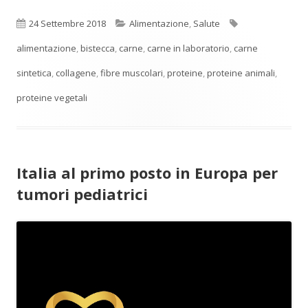
Pubblicato
Categorie
Tag
24 Settembre 2018
Alimentazione
,
Salute
alimentazione
,
bistecca
,
carne
,
carne in laboratorio
,
carne
sintetica
,
collagene
,
fibre muscolari
,
proteine
,
proteine animali
,
proteine vegetali
Italia al primo posto in Europa per
tumori pediatrici