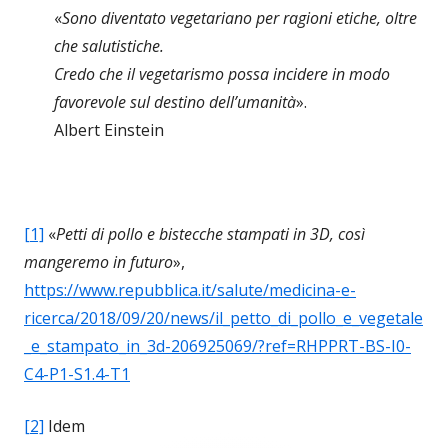
«
Sono diventato vegetariano per ragioni etiche, oltre
che salutistiche.
Credo che il vegetarismo possa incidere in modo
favorevole sul destino dell’umanità
».
Albert Einstein
[1]
«
Petti di pollo e bistecche stampati in 3D, così
mangeremo in futuro
»,
https://www.repubblica.it/salute/medicina-e-
ricerca/2018/09/20/news/il_petto_di_pollo_e_vegetale
_e_stampato_in_3d-206925069/?ref=RHPPRT-BS-I0-
C4-P1-S1.4-T1
[2]
Idem