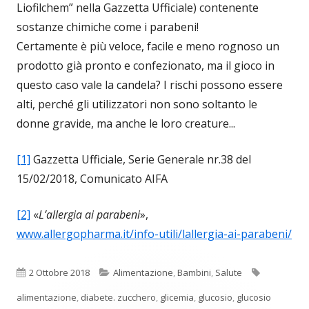
Liofilchem” nella Gazzetta Ufficiale) contenente
sostanze chimiche come i parabeni!
Certamente è più veloce, facile e meno rognoso un
prodotto già pronto e confezionato, ma il gioco in
questo caso vale la candela? I rischi possono essere
alti, perché gli utilizzatori non sono soltanto le
donne gravide, ma anche le loro creature...
[1]
Gazzetta Ufficiale, Serie Generale nr.38 del
15/02/2018, Comunicato AIFA
[2]
«
L’allergia ai parabeni
»,
www.allergopharma.it/info-utili/lallergia-ai-parabeni/
Pubblicato
Categorie
Tag
2 Ottobre 2018
Alimentazione
,
Bambini
,
Salute
alimentazione
,
diabete. zucchero
,
glicemia
,
glucosio
,
glucosio