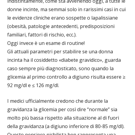
indistintamente, come sta avvenendo oggi, a tutte le
donne incinte, ma semmai solo in rarissimi casi in cui
le evidenze cliniche erano sospette o lapalissiane
(obesità, patologie antecedenti, predisposizioni
familiari, fattori di rischio, ecc.).
Oggi invece è un esame di routine!
Gli attuali parametri per stabilire se una donna
incinta ha il cosiddetto «diabete gravidico», guarda
caso sempre più diagnosticato, sono quando la
glicemia al primo controllo a digiuno risulta essere ≥
92 mg/dl e ≤ 126 mg/dl.
I medici ufficialmente credono che durante la
gravidanza la glicemia per così dire “normale” sia
molto più bassa rispetto alla situazione al di fuori
della gravidanza (a digiuno inferiore di 80-85 mg/dl).
Questo pensiero nichilista ben rappresenta una