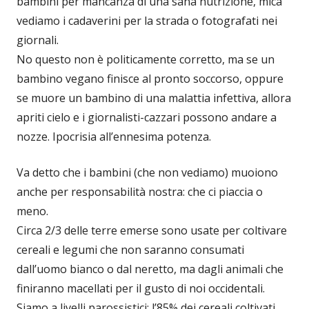
bambini per mancanza di una sana nutrizione, mica
vediamo i cadaverini per la strada o fotografati nei
giornali.
No questo non è politicamente corretto, ma se un
bambino vegano finisce al pronto soccorso, oppure
se muore un bambino di una malattia infettiva, allora
apriti cielo e i giornalisti-cazzari possono andare a
nozze. Ipocrisia all’ennesima potenza.
Va detto che i bambini (che non vediamo) muoiono
anche per responsabilità nostra: che ci piaccia o
meno.
Circa 2/3 delle terre emerse sono usate per coltivare
cereali e legumi che non saranno consumati
dall’uomo bianco o dal neretto, ma dagli animali che
finiranno macellati per il gusto di noi occidentali.
Siamo a livelli parossistici: l’85% dei cereali coltivati