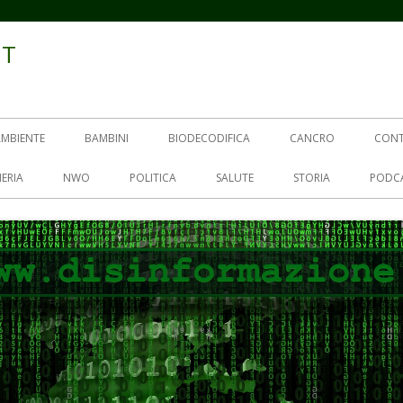
IT
AMBIENTE
BAMBINI
BIODECODIFICA
CANCRO
CON
ERIA
NWO
POLITICA
SALUTE
STORIA
PODC