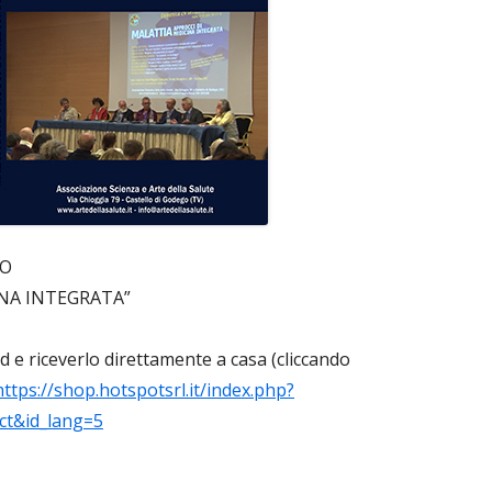
SO
INA INTEGRATA”
vd e riceverlo direttamente a casa (cliccando
https://shop.hotspotsrl.it/index.php?
ct&id_lang=5