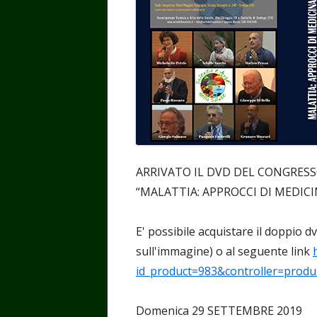
ARRIVATO IL DVD DEL CONGRES
“MALATTIA: APPROCCI DI MEDIC
E' possibile acquistare il doppio d
sull'immagine) o al seguente link
id_product=983&controller=produ
Domenica 29 SETTEMBRE 2019