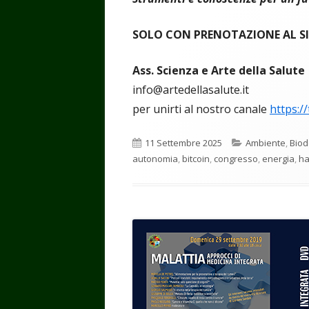
SOLO CON PRENOTAZIONE AL S
Ass. Scienza e Arte della Salute
info@artedellasalute.it
per unirti al nostro canale
https:/
Pubblicato
Categorie
11 Settembre 2025
Ambiente
,
Biod
autonomia
,
bitcoin
,
congresso
,
energia
,
h