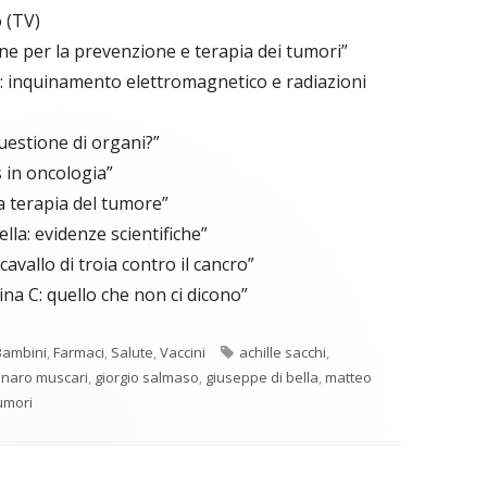
 (TV)
e per la prevenzione e terapia dei tumori”
li: inquinamento elettromagnetico e radiazioni
estione di organi?”
in oncologia”
a terapia del tumore”
la: evidenze scientifiche”
vallo di troia contro il cancro”
a C: quello che non ci dicono”
Tag
Bambini
,
Farmaci
,
Salute
,
Vaccini
achille sacchi
,
naro muscari
,
giorgio salmaso
,
giuseppe di bella
,
matteo
umori