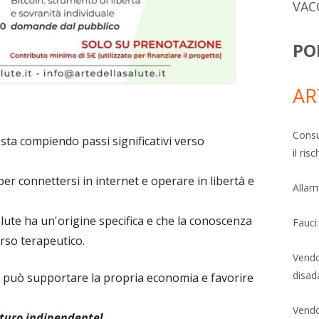
VAC
PO
AR
Consu
sta compiendo passi significativi verso
il ri
per connettersi in internet e operare in libertà e
Allarm
ute ha un'origine specifica e che la conoscenza
Fauci
corso terapeutico.
Vendo
disad
uò supportare la propria economia e favorire
Vendo
uturo indipendente!