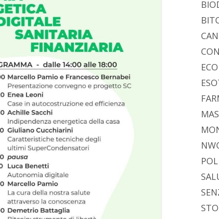
BIO
BIT
CAN
CON
ECO
ESO
FAR
MAS
MO
NW
POL
SAL
SEN
STO