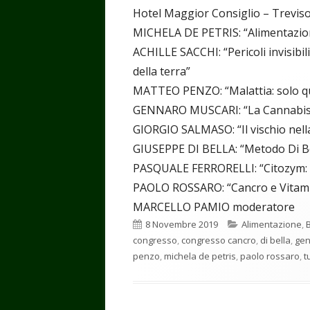
Hotel Maggior Consiglio – Treviso
MICHELA DE PETRIS: “Alimentazion
ACHILLE SACCHI: “Pericoli invisibi
della terra”
MATTEO PENZO: “Malattia: solo qu
GENNARO MUSCARI: “La Cannabis 
GIORGIO SALMASO: “Il vischio nell
GIUSEPPE DI BELLA: “Metodo Di Bel
PASQUALE FERRORELLI: “Citozym: ca
PAOLO ROSSARO: “Cancro e Vitamin
MARCELLO PAMIO moderatore
Pubblicato
Categorie
8 Novembre 2019
Alimentazione
,
congresso
,
congresso cancro
,
di bella
,
gen
penzo
,
michela de petris
,
paolo rossaro
,
t