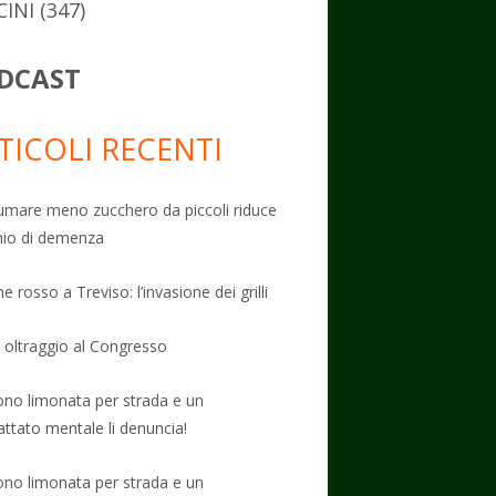
CINI
(347)
DCAST
TICOLI RECENTI
mare meno zucchero da piccoli riduce
schio di demenza
e rosso a Treviso: l’invasione dei grilli
: oltraggio al Congresso
no limonata per strada e un
attato mentale li denuncia!
no limonata per strada e un