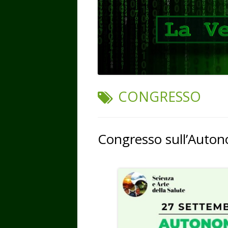
TAG:
CONGRESSO
Congresso sull’Auton