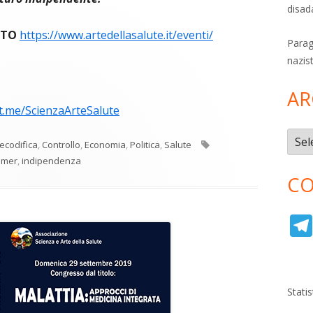
disad
ITO
https://www.artedellasalute.it/eventi/
Parag
nazis
AR
/t.me/ScienzaArteSalute
Archi
Tag
ecodifica
,
Controllo
,
Economia
,
Politica
,
Salute
amer
,
indipendenza
CO
Stati