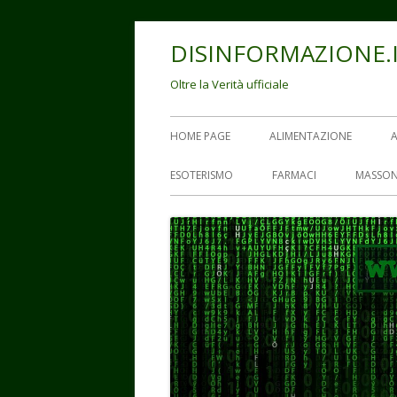
Vai
DISINFORMAZIONE.
al
contenuto
Oltre la Verità ufficiale
Menu
HOME PAGE
ALIMENTAZIONE
principale
ESOTERISMO
FARMACI
MASSON