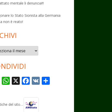
attato mentale li denuncia!!!
onare lo Stato Sionista alla Germania
ta non è reato!
CHIVI
vi
NDIVIDI
T
W
X
F
V
C
el
h
ac
K
o
e
at
e
n
gr
s
b
di
stiche del sito…