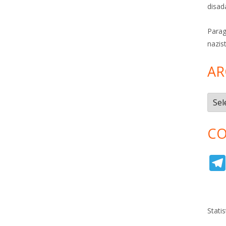
disad
Parag
nazis
AR
Archi
CO
Stati