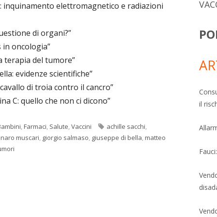
VAC
li: inquinamento elettromagnetico e radiazioni
PO
estione di organi?”
in oncologia”
a terapia del tumore”
AR
la: evidenze scientifiche”
vallo di troia contro il cancro”
Consu
a C: quello che non ci dicono”
il ri
Tag
Bambini
,
Farmaci
,
Salute
,
Vaccini
achille sacchi
,
Allarm
naro muscari
,
giorgio salmaso
,
giuseppe di bella
,
matteo
umori
Fauci
Vendo
disad
Vendo