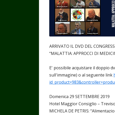
ARRIVATO IL DVD DEL CONGRES
“MALATTIA: APPROCCI DI MEDIC
E' possibile acquistare il doppio d
sull'immagine) o al seguente link
id_product=983&controller=produ
Domenica 29 SETTEMBRE 2019
Hotel Maggior Consiglio – Treviso
MICHELA DE PETRIS: “Alimentazion