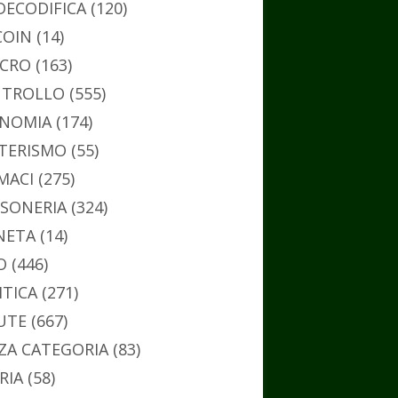
DECODIFICA
(120)
COIN
(14)
CRO
(163)
TROLLO
(555)
NOMIA
(174)
TERISMO
(55)
MACI
(275)
SONERIA
(324)
NETA
(14)
O
(446)
ITICA
(271)
UTE
(667)
ZA CATEGORIA
(83)
RIA
(58)