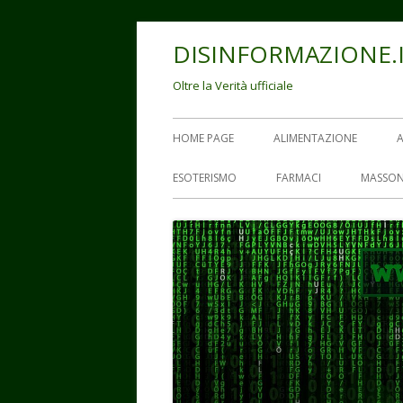
Vai
DISINFORMAZIONE.
al
contenuto
Oltre la Verità ufficiale
Menu
HOME PAGE
ALIMENTAZIONE
principale
ESOTERISMO
FARMACI
MASSON