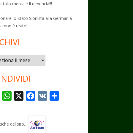
attato mentale li denuncia!!!
onare lo Stato Sionista alla Germania
ta non è reato!
CHIVI
vi
NDIVIDI
T
W
X
F
V
C
el
h
ac
K
o
e
at
e
n
gr
s
b
di
stiche del sito…