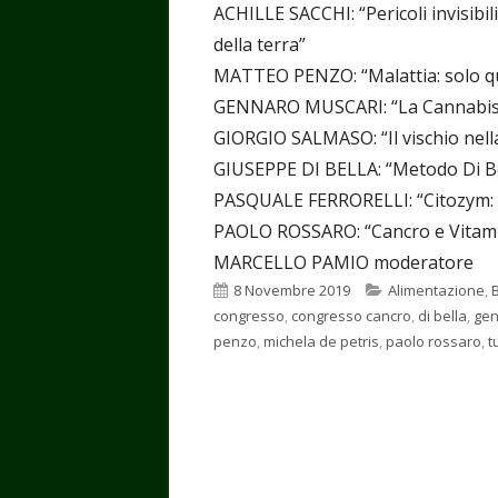
ACHILLE SACCHI: “Pericoli invisibi
della terra”
MATTEO PENZO: “Malattia: solo qu
GENNARO MUSCARI: “La Cannabis 
GIORGIO SALMASO: “Il vischio nell
GIUSEPPE DI BELLA: “Metodo Di Bel
PASQUALE FERRORELLI: “Citozym: ca
PAOLO ROSSARO: “Cancro e Vitamin
MARCELLO PAMIO moderatore
Pubblicato
Categorie
8 Novembre 2019
Alimentazione
,
congresso
,
congresso cancro
,
di bella
,
gen
penzo
,
michela de petris
,
paolo rossaro
,
t