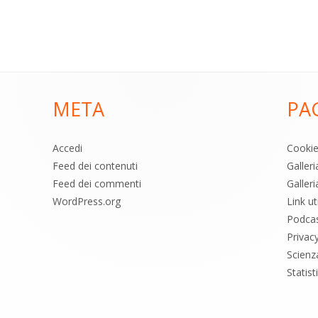
META
PA
Accedi
Cooki
Feed dei contenuti
Galler
Feed dei commenti
Galleri
WordPress.org
Link uti
Podca
Privac
Scienz
Statis