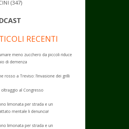
CINI
(347)
DCAST
TICOLI RECENTI
mare meno zucchero da piccoli riduce
schio di demenza
e rosso a Treviso: l’invasione dei grilli
: oltraggio al Congresso
no limonata per strada e un
attato mentale li denuncia!
no limonata per strada e un