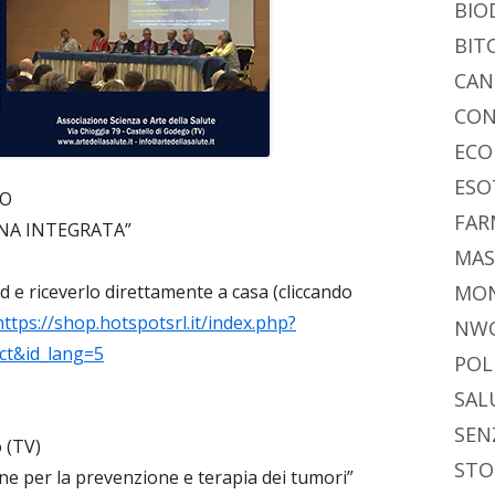
BIO
BIT
CAN
CON
ECO
ESO
SO
FAR
INA INTEGRATA”
MAS
vd e riceverlo direttamente a casa (cliccando
MO
https://shop.hotspotsrl.it/index.php?
NW
ct&id_lang=5
POL
SAL
SEN
 (TV)
STO
e per la prevenzione e terapia dei tumori”