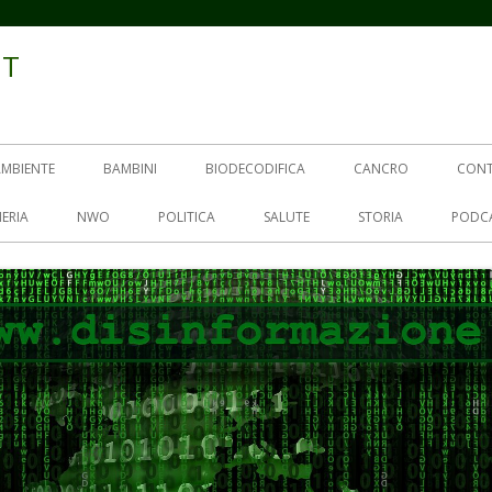
IT
AMBIENTE
BAMBINI
BIODECODIFICA
CANCRO
CON
ERIA
NWO
POLITICA
SALUTE
STORIA
PODC