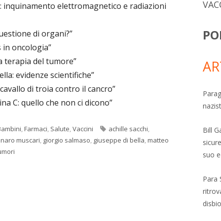
VAC
li: inquinamento elettromagnetico e radiazioni
PO
estione di organi?”
in oncologia”
a terapia del tumore”
AR
la: evidenze scientifiche”
vallo di troia contro il cancro”
Parag
a C: quello che non ci dicono”
nazis
Tag
Bambini
,
Farmaci
,
Salute
,
Vaccini
achille sacchi
,
Bill 
naro muscari
,
giorgio salmaso
,
giuseppe di bella
,
matteo
sicure
umori
suo e
Para 
ritro
disbi