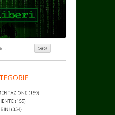
ca
rra
erale
ncipale
TEGORIE
MENTAZIONE
(159)
IENTE
(155)
BINI
(354)