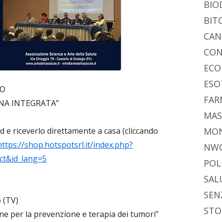
BIO
BIT
CAN
CON
ECO
ESO
SO
FAR
INA INTEGRATA”
MAS
vd e riceverlo direttamente a casa (cliccando
MO
https://shop.hotspotsrl.it/index.php?
NW
ct&id_lang=5
POL
SAL
SEN
 (TV)
STO
e per la prevenzione e terapia dei tumori”