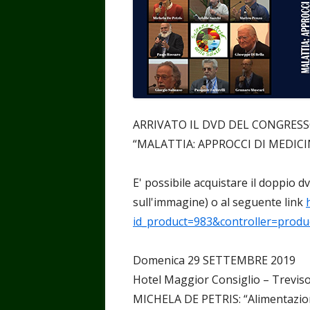
ARRIVATO IL DVD DEL CONGRES
“MALATTIA: APPROCCI DI MEDIC
E' possibile acquistare il doppio d
sull'immagine) o al seguente link
id_product=983&controller=produ
Domenica 29 SETTEMBRE 2019
Hotel Maggior Consiglio – Treviso
MICHELA DE PETRIS: “Alimentazion