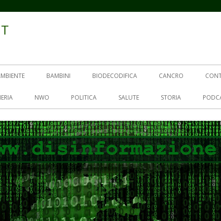
IT
AMBIENTE
BAMBINI
BIODECODIFICA
CANCRO
CON
ERIA
NWO
POLITICA
SALUTE
STORIA
PODC