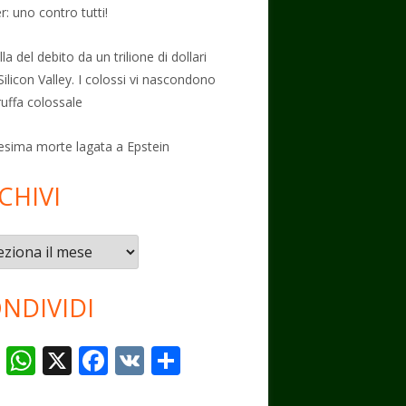
: uno contro tutti!
la del debito da un trilione di dollari
Silicon Valley. I colossi vi nascondono
ruffa colossale
esima morte lagata a Epstein
CHIVI
vi
NDIVIDI
T
W
X
F
V
C
el
h
ac
K
o