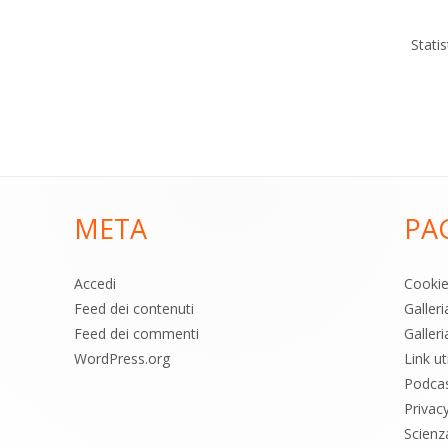
Stati
META
PA
Accedi
Cooki
Feed dei contenuti
Galler
Feed dei commenti
Galleri
WordPress.org
Link uti
Podca
Privac
Scienz