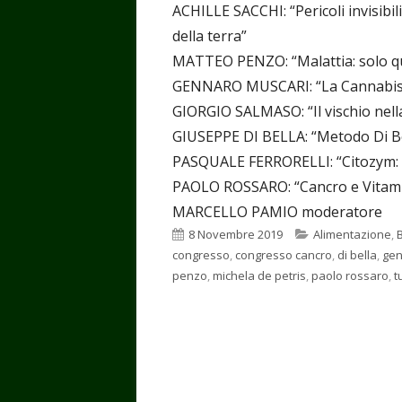
ACHILLE SACCHI: “Pericoli invisibi
della terra”
MATTEO PENZO: “Malattia: solo qu
GENNARO MUSCARI: “La Cannabis 
GIORGIO SALMASO: “Il vischio nell
GIUSEPPE DI BELLA: “Metodo Di Bel
PASQUALE FERRORELLI: “Citozym: ca
PAOLO ROSSARO: “Cancro e Vitamin
MARCELLO PAMIO moderatore
Pubblicato
Categorie
8 Novembre 2019
Alimentazione
,
congresso
,
congresso cancro
,
di bella
,
gen
penzo
,
michela de petris
,
paolo rossaro
,
t