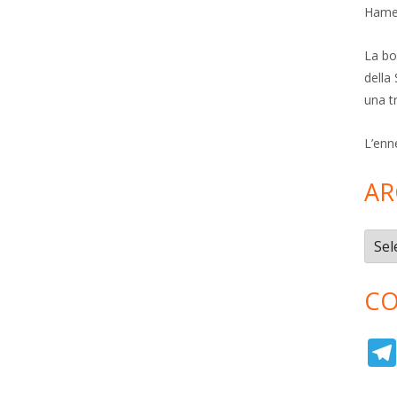
Hamer
La bol
della 
una t
L’enn
AR
Archi
CO