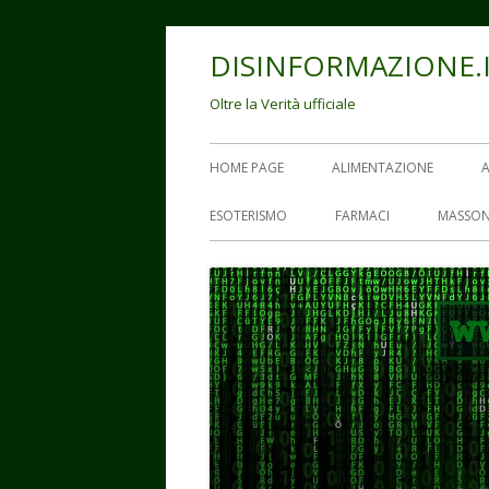
Vai
DISINFORMAZIONE.
al
contenuto
Oltre la Verità ufficiale
Menu
HOME PAGE
ALIMENTAZIONE
principale
ESOTERISMO
FARMACI
MASSON