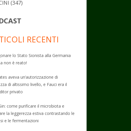
CINI
(347)
DCAST
TICOLI RECENTI
onare lo Stato Sionista alla Germania
ta non è reato!
Gates aveva un’autorizzazione di
zza di altissimo livello, e Fauci era il
ditor privato
Sin: come purificare il microbiota e
vare la leggerezza estiva contrastando le
osi e le fermentazioni