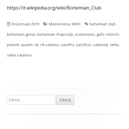
https://it.wikipedia.org/wiki/Bohemian_Club
Pubblicato
Categorie
Tag
8 Gennaio 2019
Massoneria
,
NWO
bohemian club
,
bohemian grove
,
bohemian rhapsody
,
esoterismo
,
gufo
,
moloch
,
potenti
,
queen
,
riti
,
riti satanici
,
sacrifici
,
sacrificio
,
satanisti
,
setta
,
setta satanica
Ricerca
Barra
per:
laterale
principale