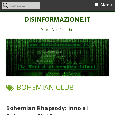
Ricerca
Menu
Menu
per:
principale
Vai
DISINFORMAZIONE.IT
al
contenuto
Oltre la Verità ufficiale
TAG:
BOHEMIAN CLUB
Bohemian Rhapsody: inno al