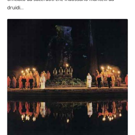
druidi…