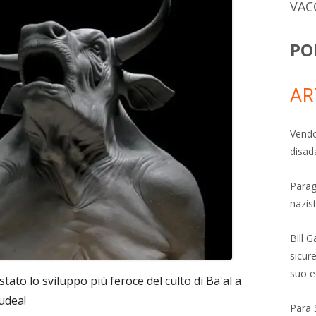
VAC
PO
AR
Vendo
disad
Parag
nazis
Bill 
sicure
suo e
stato lo sviluppo più feroce del culto di Ba'al a
iudea!
Para 