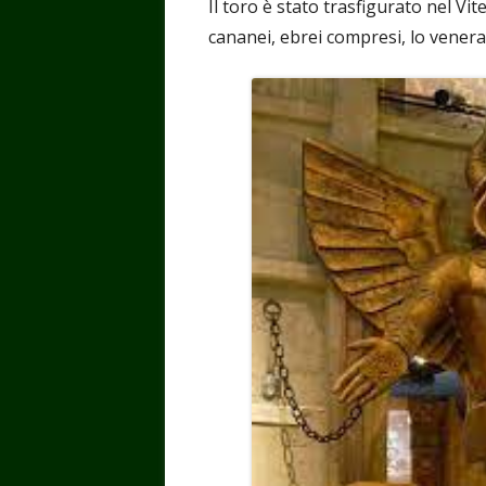
Il toro è stato trasfigurato nel Vi
cananei, ebrei compresi, lo venerav