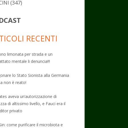
CINI
(347)
DCAST
TICOLI RECENTI
no limonata per strada e un
attato mentale li denuncia!!!
onare lo Stato Sionista alla Germania
ta non è reato!
Gates aveva un’autorizzazione di
zza di altissimo livello, e Fauci era il
ditor privato
Sin: come purificare il microbiota e