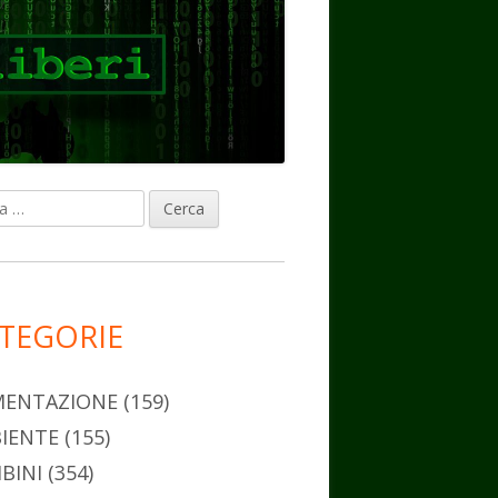
ca
rra
erale
ncipale
TEGORIE
MENTAZIONE
(159)
IENTE
(155)
BINI
(354)