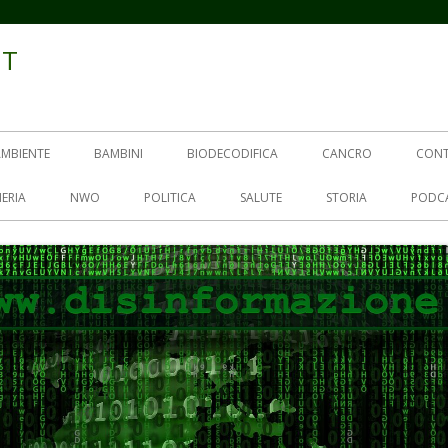
IT
AMBIENTE
BAMBINI
BIODECODIFICA
CANCRO
CON
ERIA
NWO
POLITICA
SALUTE
STORIA
PODC