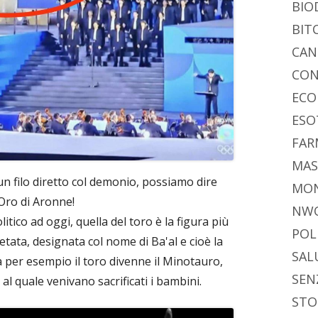
BIO
BIT
CAN
CON
ECO
ESO
FAR
MAS
n filo diretto col demonio, possiamo dire
MO
Oro di Aronne!
NW
litico ad oggi, quella del toro è la figura più
POL
tata, designata col nome di Ba'al e cioè la
SAL
a per esempio il toro divenne il Minotauro,
SEN
 quale venivano sacrificati i bambini.
STO