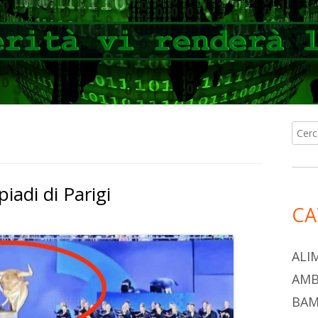
Ricer
Ba
per:
lat
piadi di Parigi
pri
CA
ALI
AMB
BAM