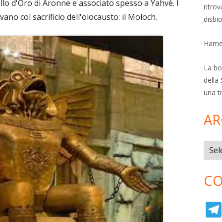
tello d'Oro di Aronne e associato spesso a Yahvè. I
ritro
ano col sacrificio dell'olocausto: il Moloch.
disbi
Hamer
La bol
della 
una t
AR
Archi
CO