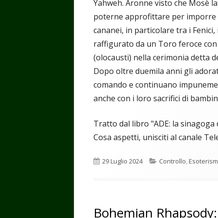
Yahweh. Aronne visto che Mosè lati
poterne approfittare per imporre a
cananei, in particolare tra i Fenici,
raffigurato da un Toro feroce con t
(olocausti) nella cerimonia detta d
Dopo oltre duemila anni gli adorator
comando e continuano impunemente
anche con i loro sacrifici di bambini,
Tratto dal libro "ADE: la sinagoga 
Cosa aspetti, unisciti al canale T
Pubblicato
Categorie
29 Luglio 2024
Controllo
,
Esoteris
Bohemian Rhapsody: 