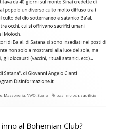
tava da 40 giorni sul monte Sinai credette di
l popolo un diverso culto molto diffuso tra i
 il culto del dio sotterraneo e satanico Ba'al,
re occhi, cui si offrivano sacrifici umani
el Moloch.
i di Ba'al, di Satana si sono insediati nei posti di
 non solo a mostrarsi alla luce del sole, ma
 gli olocausti (vaccini, rituali satanici, ecc.)…
di Satana", di Giovanni Angelo Cianti
elegram Disinformazione.it
Tag
mo
,
Massoneria
,
NWO
,
Storia
baal
,
moloch
,
sacrificio
inno al Bohemian Club?