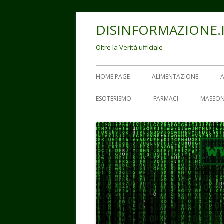
Vai
DISINFORMAZIONE.
al
contenuto
Oltre la Verità ufficiale
Menu
HOME PAGE
ALIMENTAZIONE
principale
ESOTERISMO
FARMACI
MASSON