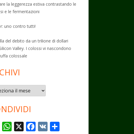
vare la leggerezza estiva contrastando le
osi e le fermentazioni
: uno contro tutti!
la del debito da un trilione di dollari
Silicon Valley. I colossi vi nascondono
ruffa colossale
CHIVI
vi
NDIVIDI
T
W
X
F
V
C