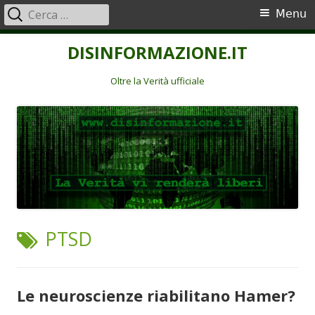
Ricerca
Menu
Menu
per:
principale
Vai
DISINFORMAZIONE.IT
al
contenuto
Oltre la Verità ufficiale
TAG:
PTSD
Le neuroscienze riabilitano Hamer?