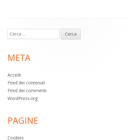
p
k
Contenuto
Ricerca
piè
per:
di
META
pagina
Accedi
Feed dei contenuti
Feed dei commenti
WordPress.org
PAGINE
Cookies