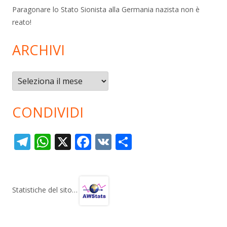
Paragonare lo Stato Sionista alla Germania nazista non è
reato!
ARCHIVI
Archivi
CONDIVIDI
T
W
X
F
V
C
el
h
ac
K
o
e
at
e
n
gr
s
b
di
Statistiche del sito…
a
A
o
vi
m
p
o
di