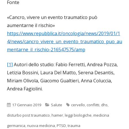
Fonte
«Cancro, vivere un evento traumatico può
aumentarne il rischio»
https://www.repubblica.it/oncologia/news/2019/01/1
4/news/cancro_vivere_un_evento_traumatico_puo_au
mentarne_il_rischio-216547575/amp
[1]
Autori dello studio: Fabio Ferretti, Andrea Pozza,
Letizia Bossini, Laura Del Matto, Serena Desantis,
Miriam Olivola, Giacomo Gualtieri, Anna Coluccia,
Andrea Fagiolini.
Pubblicato
Categorie
Tag
17 Gennaio 2019
Salute
cervello
,
conflitti
,
dhs
,
disturbo post traumatico
,
hamer
,
leggi biologiche
,
medicina
germanica
,
nuova medicina
,
PTSD
,
trauma