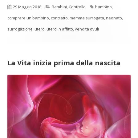
Pubblicato
Categorie
Tag
29 Maggio 2018
Bambini
,
Controllo
bambino
,
comprare un bambino
,
contratto
,
mamma surrogata
,
neonato
,
surrogazione
,
utero
,
utero in affitto
,
vendita ovuli
La Vita inizia prima della nascita