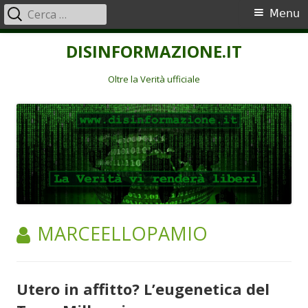
Ricerca
Menu
Menu
per:
principale
Vai
DISINFORMAZIONE.IT
al
contenuto
Oltre la Verità ufficiale
AUTORE:
MARCEELLOPAMIO
Utero in affitto? L’eugenetica del