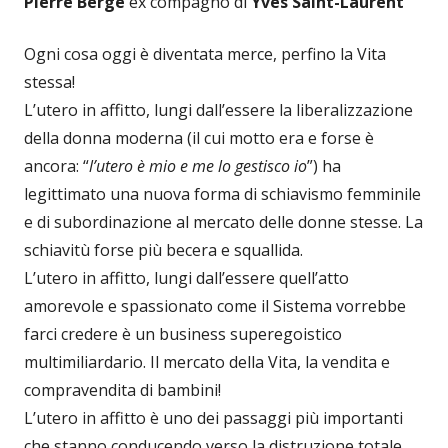
Pierre Bergé
ex compagno di
Yves Saint-Laurent
Ogni cosa oggi è diventata merce, perfino la Vita
stessa!
L’utero in affitto, lungi dall’essere la liberalizzazione
della donna moderna (il cui motto era e forse è
ancora: “
l’utero è mio e me lo gestisco io
”) ha
legittimato una nuova forma di schiavismo femminile
e di subordinazione al mercato delle donne stesse. La
schiavitù forse più becera e squallida.
L’utero in affitto, lungi dall’essere quell’atto
amorevole e spassionato come il Sistema vorrebbe
farci credere è un business superegoistico
multimiliardario. Il mercato della Vita, la vendita e
compravendita di bambini!
L’utero in affitto è uno dei passaggi più importanti
che stanno conducendo verso la distruzione totale