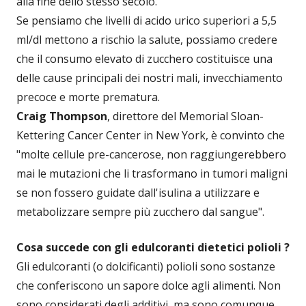
alla fine dello stesso secolo.
Se pensiamo che livelli di acido urico superiori a 5,5
ml/dl mettono a rischio la salute, possiamo credere
che il consumo elevato di zucchero costituisce una
delle cause principali dei nostri mali, invecchiamento
precoce e morte prematura.
Craig Thompson
, direttore del Memorial Sloan-
Kettering Cancer Center in New York, è convinto che
"molte cellule pre-cancerose, non raggiungerebbero
mai le mutazioni che li trasformano in tumori maligni
se non fossero guidate dall'isulina a utilizzare e
metabolizzare sempre più zucchero dal sangue".
Cosa succede con gli edulcoranti dietetici polioli ?
Gli edulcoranti (o dolcificanti) polioli sono sostanze
che conferiscono un sapore dolce agli alimenti. Non
sono considerati degli additivi, ma sono comunque