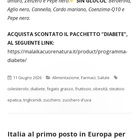
amaro, Zenzero e Pepe nero
.
SIN GLUCOL
:
Berberina,
Aglio nero, Cannella, Cardo mariano, Coenzima-Q10 e
Pepe nero.
ACQUISTA SCONTATO IL PACCHETTO "DIABETE",
AL SEGUENTE LINK:
https://malaikacuorenatura.it/product/programma-
diabete/
Pubblicato
Categorie
Tag
11 Giugno 2026
Alimentazione
,
Farmaci
,
Salute
colesterolo
,
diabete
,
fegato grasso
,
fruttosio
,
obesità
,
steatosi
epatica
,
trigliceridi
,
zucchero
,
zucchero d'uva
Italia al primo posto in Europa per