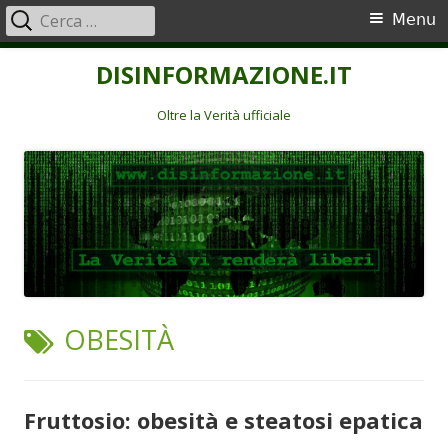
Ricerca
Menu
Menu
per:
principale
Vai
DISINFORMAZIONE.IT
al
contenuto
Oltre la Verità ufficiale
TAG:
OBESITÀ
Fruttosio: obesità e steatosi epatica