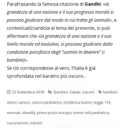
Parafrasando la famosa citazione di
Gandhi
: «
la
grandezza di una nazione e il suo progresso morale si
possono giudicare dal modo in cui tratta gli animali
», e
contestualizzandola al tema del presente, si può
affermare che «
la grandezza di una nazione e il suo
livello morale ed evolutivo, si possono giudicare dalla
condizione psicofisica degli “uomini in divenire” (i
bambini)
».
Se ciò corrispondesse al vero, l’Italia è già
sprofondata nel baratro più oscuro…
Pubblicato
Categorie
Tag
23 Settembre 2018
Bambini
,
Salute
,
Vaccini
bambini
obesi
,
cancro
,
cancro pediatrico
,
incidenza tumori
,
legge 119
,
neonati
,
obesità
,
primo posto europa
,
tumori età pediatrica
,
vaccinazioni
,
Vaccini