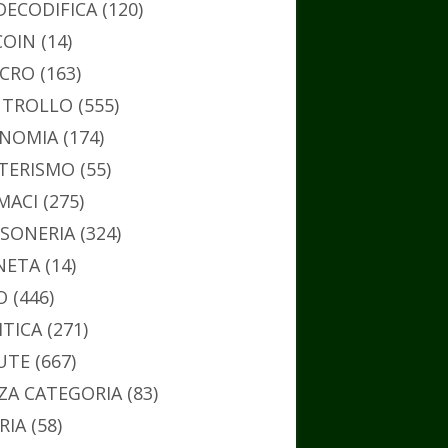
DECODIFICA
(120)
COIN
(14)
CRO
(163)
TROLLO
(555)
NOMIA
(174)
TERISMO
(55)
MACI
(275)
SONERIA
(324)
NETA
(14)
O
(446)
ITICA
(271)
UTE
(667)
ZA CATEGORIA
(83)
RIA
(58)