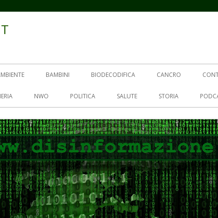
IT
AMBIENTE
BAMBINI
BIODECODIFICA
CANCRO
CON
ERIA
NWO
POLITICA
SALUTE
STORIA
PODC