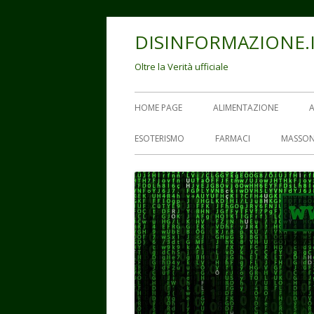
Vai
DISINFORMAZIONE.
al
contenuto
Oltre la Verità ufficiale
Menu
HOME PAGE
ALIMENTAZIONE
principale
ESOTERISMO
FARMACI
MASSON