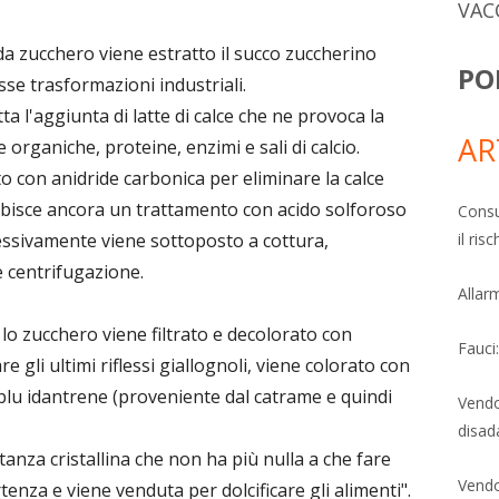
VAC
da zucchero viene estratto il succo zuccherino
PO
se trasformazioni industriali.
a l'aggiunta di latte di calce che ne provoca la
AR
 organiche, proteine, enzimi e sali di calcio.
to con anidride carbonica per eliminare la calce
subisce ancora un trattamento con acido solforoso
Consu
il ri
cessivamente viene sottoposto a cottura,
e centrifugazione.
Allarm
 lo zucchero viene filtrato e decolorato con
Fauci
 gli ultimi riflessi giallognoli, viene colorato con
l blu idantrene (proveniente dal catrame e quindi
Vendo
disad
tanza cristallina che non ha più nulla a che fare
Vendo
tenza e viene venduta per dolcificare gli alimenti".