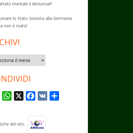
attato mentale li denuncia!!!
onare lo Stato Sionista alla Germania
ta non è reato!
CHIVI
vi
NDIVIDI
T
W
X
F
V
C
el
h
ac
K
o
e
at
e
n
gr
s
b
di
stiche del sito…