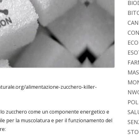
BIO
BIT
CAN
CON
ECO
ESO
FAR
MAS
MO
turale.org/alimentazione-zucchero-killer-
NW
POL
SAL
vo lo zucchero come un componente energetico e
tile per la muscolatura e per il funzionamento del
SEN
re:
STO