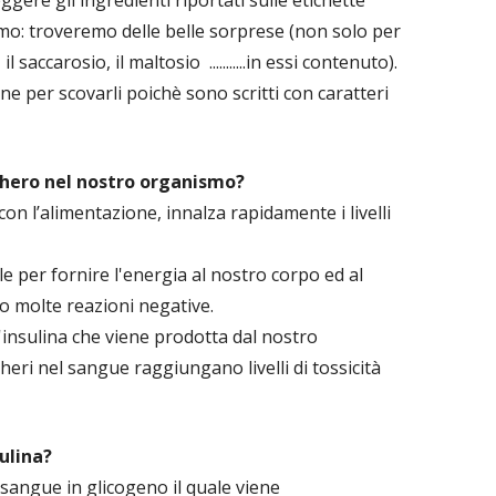
ggere gli ingredienti riportati sulle etichette
amo: troveremo delle belle sorprese (non solo per
 il saccarosio, il maltosio ...........in essi contenuto).
e per scovarli poichè sono scritti con caratteri
chero nel nostro organismo?
con l’alimentazione, innalza rapidamente i livelli
ile per fornire l'energia al nostro corpo ed al
ano molte reazioni negative.
'insulina che viene prodotta dal nostro
heri nel sangue raggiungano livelli di tossicità
ulina?
 sangue in glicogeno il quale viene