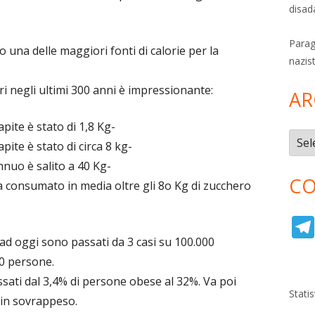
disad
Parag
o una delle maggiori fonti di calorie per la
nazis
i negli ultimi 300 anni è impressionante:
AR
pite è stato di 1,8 Kg-
Archi
ite è stato di circa 8 kg-
nnuo è salito a 40 Kg-
CO
ha consumato in media oltre gli 8o Kg di zucchero
0 ad oggi sono passati da 3 casi su 100.000
0 persone.
assati dal 3,4% di persone obese al 32%. Va poi
Stati
 in sovrappeso.