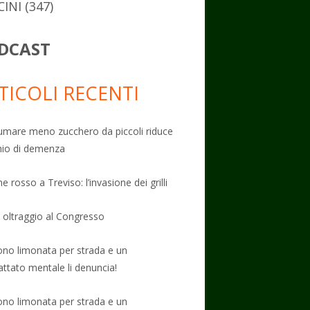
CINI
(347)
DCAST
TICOLI RECENTI
mare meno zucchero da piccoli riduce
schio di demenza
e rosso a Treviso: l’invasione dei grilli
: oltraggio al Congresso
no limonata per strada e un
attato mentale li denuncia!
no limonata per strada e un