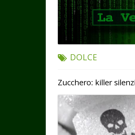
TAG:
DOLCE
Zucchero: killer silen