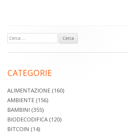
Ricerca
Barra
per:
laterale
principale
CATEGORIE
ALIMENTAZIONE
(160)
AMBIENTE
(156)
BAMBINI
(355)
BIODECODIFICA
(120)
BITCOIN
(14)