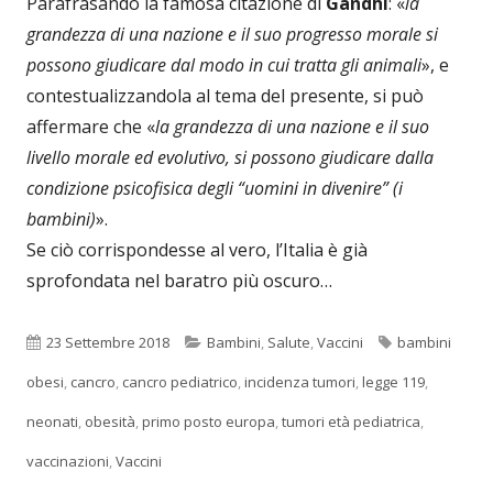
Parafrasando la famosa citazione di
Gandhi
: «
la
grandezza di una nazione e il suo progresso morale si
possono giudicare dal modo in cui tratta gli animali
», e
contestualizzandola al tema del presente, si può
affermare che «
la grandezza di una nazione e il suo
livello morale ed evolutivo, si possono giudicare dalla
condizione psicofisica degli “uomini in divenire” (i
bambini)
».
Se ciò corrispondesse al vero, l’Italia è già
sprofondata nel baratro più oscuro…
Pubblicato
Categorie
Tag
23 Settembre 2018
Bambini
,
Salute
,
Vaccini
bambini
obesi
,
cancro
,
cancro pediatrico
,
incidenza tumori
,
legge 119
,
neonati
,
obesità
,
primo posto europa
,
tumori età pediatrica
,
vaccinazioni
,
Vaccini