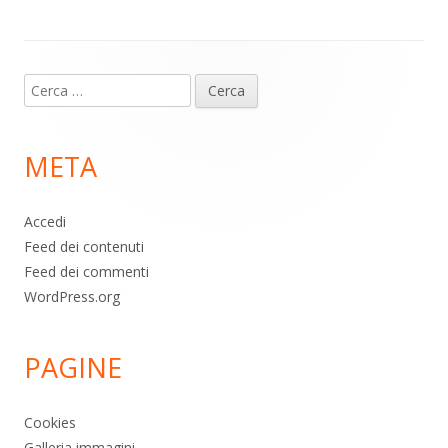
p
k
Contenuto
Ricerca
piè
per:
di
META
pagina
Accedi
Feed dei contenuti
Feed dei commenti
WordPress.org
PAGINE
Cookies
Galleria immagini