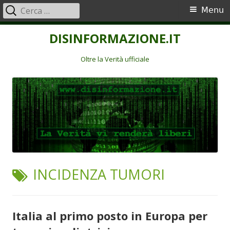
Ricerca
Menu
Menu
per:
principale
Vai
DISINFORMAZIONE.IT
al
contenuto
Oltre la Verità ufficiale
TAG:
INCIDENZA TUMORI
Italia al primo posto in Europa per