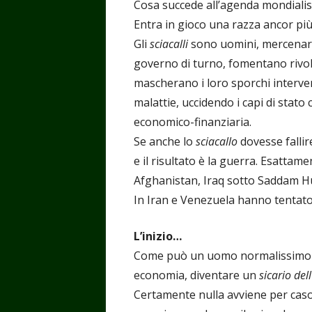
Cosa succede all’agenda mondiali
Entra in gioco una razza ancor più s
Gli
sciacalli
sono uomini, mercenari, 
governo di turno, fomentano rivolte
mascherano i loro sporchi interven
malattie, uccidendo i capi di stato
economico-finanziaria.
Se anche lo
sciacallo
dovesse fallire
e il risultato è la guerra. Esattame
Afghanistan, Iraq sotto Saddam Hu
In Iran e Venezuela hanno tentato 
L’inizio…
Come può un uomo normalissimo c
economia, diventare un
sicario de
Certamente nulla avviene per caso.