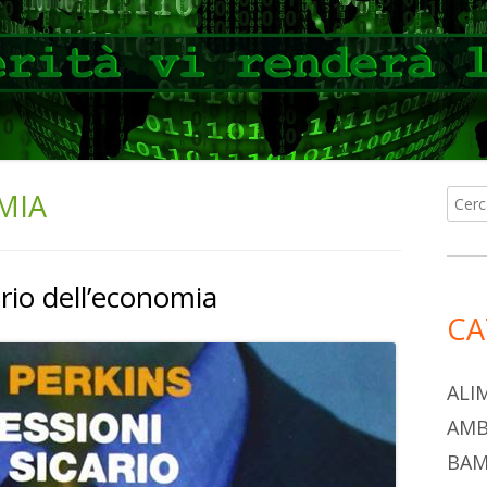
MIA
Ricer
Ba
per:
lat
ario dell’economia
pri
CA
ALI
AMB
BAM