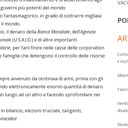
VAC
i governi più potenti del mondo.
io fantasmagorico, in grado di sottrarre migliaia
PO
o il mondo.
no
, il denaro della
Banca Mondiale
, dell’
Agenzia
AR
ionale
(U.S.A.I.D.) e di altre importanti
tarie
, per farli finire nelle casse delle corporation
Consu
e famiglie che detengono il controllo delle risorse
il ri
Allarm
sempre avvenuto da centinaia di anni, prima con gli
tando elettronicamente enormi quantità di denaro
Fauci
 un luogo ad un altro e facendo sprofondare nei
Vendo
in bilancio, elezioni truccate, tangenti,
disad
omicidio!
Vendo