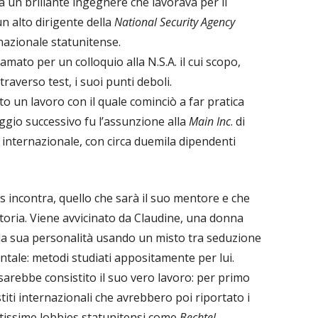
a un brillante ingegnere che lavorava per il
un alto dirigente della
National Security Agency
 nazionale statunitense.
mato per un colloquio alla N.S.A. il cui scopo,
traverso test, i suoi punti deboli.
to un lavoro con il quale cominciò a far pratica
aggio successivo fu l’assunzione alla
Main Inc
. di
 internazionale, con circa duemila dipendenti
s incontra, quello che sarà il suo mentore e che
storia. Viene avvicinato da Claudine, una donna
lla sua personalità usando un misto tra seduzione
ntale: metodi studiati appositamente per lui.
 sarebbe consistito il suo vero lavoro: per primo
titi internazionali che avrebbero poi riportato i
ntissime lobbies statunitensi come
Bechtel,