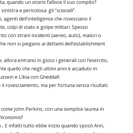
sta, quando un
sicario
fallisce il suo compito?
inistra e pericolosa: gli “
sciacalli
”.
agenti dell’intelligence che rovesciano il
, colpi di stato e golpe militari. Spesso
to con strani incidenti (aereo, auto), malori o
 che non si piegano ai dettami dell’establishment
, allora entrano in gioco i generali con l’esercito,
nte quello che negli ultimi anni è accaduto in
ssein e Libia con Gheddafi.
il rovesciamento, ma per fortuna senza risultati.
ome John Perkins, con una semplice laurea in
ll’economia
?
.. E infatti tutto ebbe inizio quando sposò Ann,