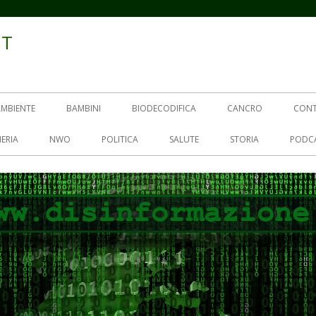
IT
AMBIENTE
BAMBINI
BIODECODIFICA
CANCRO
CON
ERIA
NWO
POLITICA
SALUTE
STORIA
PODC