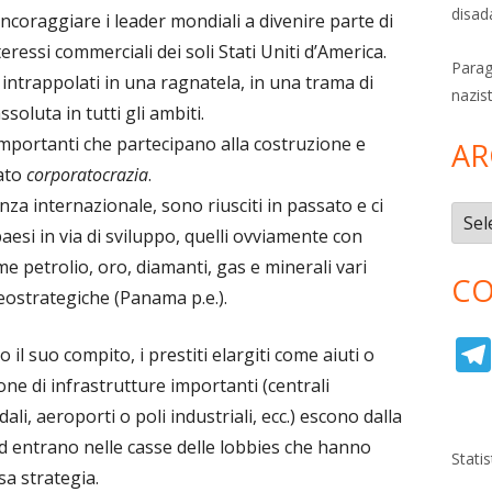
disad
 incoraggiare i leader mondiali a divenire parte di
eressi commerciali dei soli Stati Uniti d’America.
Parag
 intrappolati in una ragnatela, in una trama di
nazis
soluta in tutti gli ambiti.
portanti che partecipano alla costruzione e
AR
ato
corporatocrazia
.
anza internazionale, sono riusciti in passato e ci
Archi
aesi in via di sviluppo, quelli ovviamente con
e petrolio, oro, diamanti, gas e minerali vari
CO
 geostrategiche (Panama p.e.).
 il suo compito, i prestiti elargiti come aiuti o
one di infrastrutture importanti (centrali
ali, aeroporti o poli industriali, ecc.) escono dalla
 ed entrano nelle casse delle lobbies che hanno
Stati
sa strategia.