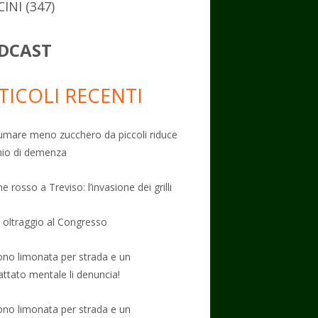
CINI
(347)
DCAST
TICOLI RECENTI
mare meno zucchero da piccoli riduce
schio di demenza
e rosso a Treviso: l’invasione dei grilli
: oltraggio al Congresso
no limonata per strada e un
attato mentale li denuncia!
no limonata per strada e un