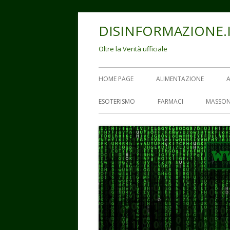
Vai
DISINFORMAZIONE.
al
contenuto
Oltre la Verità ufficiale
Menu
HOME PAGE
ALIMENTAZIONE
principale
ESOTERISMO
FARMACI
MASSON