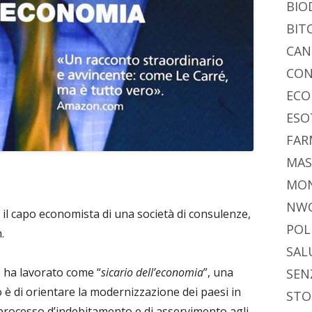
BIO
BIT
CAN
CON
ECO
ESO
FAR
MAS
MO
NW
, il capo economista di una società di consulenze,
POL
.
SAL
s ha lavorato come “
sicario dell’economia
”, una
SEN
to è di orientare la modernizzazione dei paesi in
STO
 processo d’indebitamento e di asservimento agli