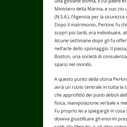
una giovane donna, il cui padre er
Ministero della Marina, e suo zio 
(N.S.A.), l’Agenzia per la sicurezza
Dopo il matrimonio, Perkins fu chia
scoprì più tardi, era individuare, at
Alcune settimane dopo gli fu offer
nell’arte dello spionaggio. Il pass
Boston, una società di consulenza
sparsi nel mondo.
A questo punto della storia Perkin
avrà un ruolo centrale in tutta la 
che approfittò dei punti deboli de
fisica, manipolazione verbale e me
Fu proprio lei a spiegargli in cosa
doveva giustificare gli enormi pres
soldi alla
Main Inc
. o ad altre pote