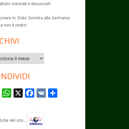
attato mentale li denuncia!!!
onare lo Stato Sionista alla Germania
ta non è reato!
CHIVI
vi
NDIVIDI
T
W
X
F
V
C
el
h
ac
K
o
e
at
e
n
gr
s
b
di
stiche del sito…