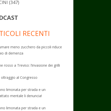
CINI
(347)
DCAST
TICOLI RECENTI
mare meno zucchero da piccoli riduce
schio di demenza
e rosso a Treviso: l’invasione dei grilli
: oltraggio al Congresso
no limonata per strada e un
attato mentale li denuncia!
no limonata per strada e un