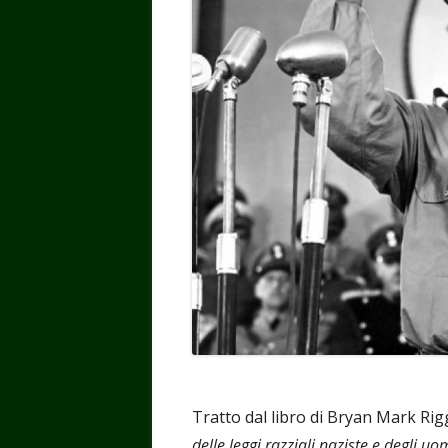
Tratto dal libro di Bryan Mark Rigg
delle leggi razziali naziste e degli uo