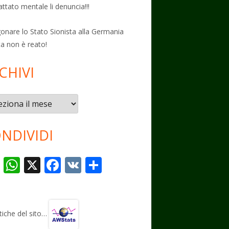
attato mentale li denuncia!!!
onare lo Stato Sionista alla Germania
ta non è reato!
CHIVI
vi
NDIVIDI
T
W
X
F
V
C
el
h
ac
K
o
e
at
e
n
gr
s
b
di
stiche del sito…