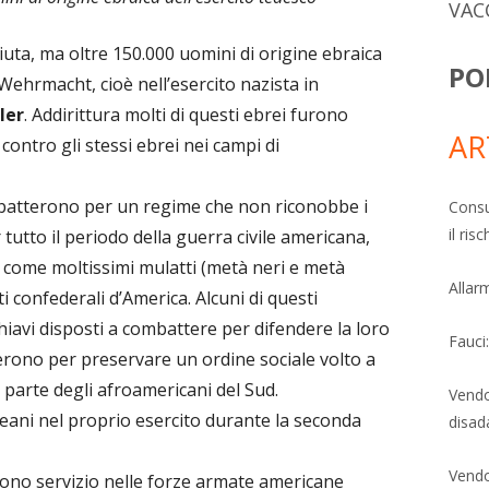
VAC
iuta, ma oltre 150.000 uomini di origine ebraica
PO
Wehrmacht, cioè nell’esercito nazista in
ler
. Addirittura molti di questi ebrei furono
AR
 contro gli stessi ebrei nei campi di
batterono per un regime che non riconobbe i
Consu
il ri
 tutto il periodo della guerra civile americana,
osì come moltissimi mulatti (metà neri e metà
Allarm
i confederali d’America. Alcuni di questi
iavi disposti a combattere per difendere la loro
Fauci
rono per preservare un ordine sociale volto a
parte degli afroamericani del Sud.
Vendo
reani nel proprio esercito durante la seconda
disad
Vendo
rono servizio nelle forze armate americane