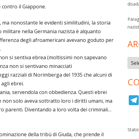
disad
e contro il Giappone.
Parag
ma nonostante le evidenti similitudini, la storia
nazis
o militare nella Germania nazista è alquanto
 differenza degli afroamericani avevano goduto per
AR
.
 non si sentiva ebrea (moltissimi non sapevano
Archi
za non si sentivano minacciati
leggi razziali di Norimberga del 1935 che alcuni di
CO
agli ebrei.
mania, servendola con obbedienza. Questi ebrei
on solo aveva sottratto loro i diritti umani, ma
ro parenti. Diventando a loro volta dei criminali…
Stati
ominazione della tribù di Giuda, che prende il