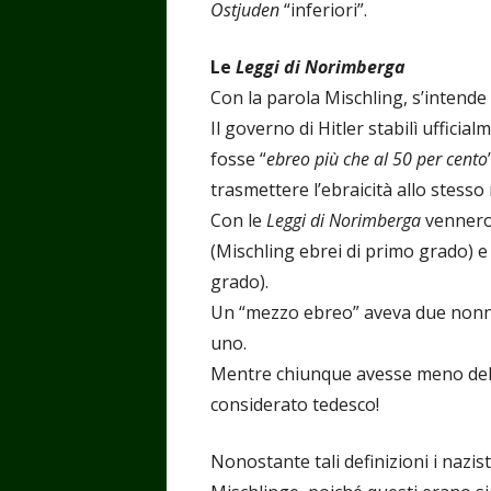
Ostjuden
“inferiori”.
Le
Leggi di Norimberga
Con la parola Mischling, s’intende “
Il governo di Hitler stabilì uffici
fosse “
ebreo più che al 50 per cento
trasmettere l’ebraicità allo stess
Con le
Leggi di Norimberga
vennero 
(Mischling ebrei di primo grado) e
grado).
Un “mezzo ebreo” aveva due nonni
uno.
Mentre chiunque avesse meno del 
considerato tedesco!
Nonostante tali definizioni i nazis