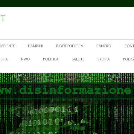
IT
AMBIENTE
BAMBINI
BIODECODIFICA
CANCRO
CON
ERIA
NWO
POLITICA
SALUTE
STORIA
PODC