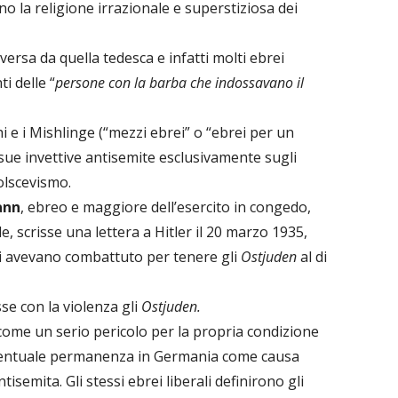
o la religione irrazionale e superstiziosa dei
versa da quella tedesca e infatti molti ebrei
i delle “
persone con la barba che indossavano il
i e i Mishlinge (“mezzi ebrei” o “ebrei per un
 sue invettive antisemite esclusivamente sugli
bolscevismo.
ann
, ebreo e maggiore dell’esercito in congedo,
, scrisse una lettera a Hitler il 20 marzo 1935,
ci avevano combattuto per tenere gli
Ostjuden
al di
se con la violenza gli
Ostjuden.
come un serio pericolo per la propria condizione
eventuale permanenza in Germania come causa
tisemita. Gli stessi ebrei liberali definirono gli