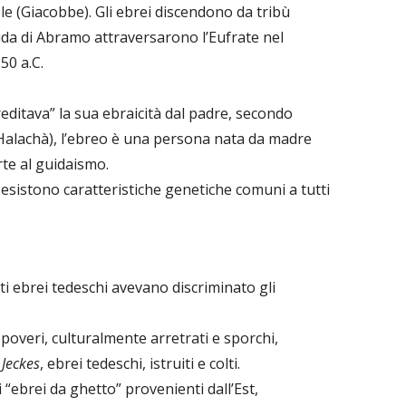
ele (Giacobbe). Gli ebrei discendono da tribù
da di Abramo attraversarono l’Eufrate nel
50 a.C.
ditava” la sua ebraicità dal padre, secondo
(Halachà), l’ebreo è una persona nata da madre
te al guidaismo.
esistono caratteristiche genetiche comuni a tutti
ti ebrei tedeschi avevano discriminato gli
,
poveri, culturalmente arretrati e sporchi,
i
Jeckes
, ebrei tedeschi, istruiti e colti.
i “ebrei da ghetto” provenienti dall’Est,