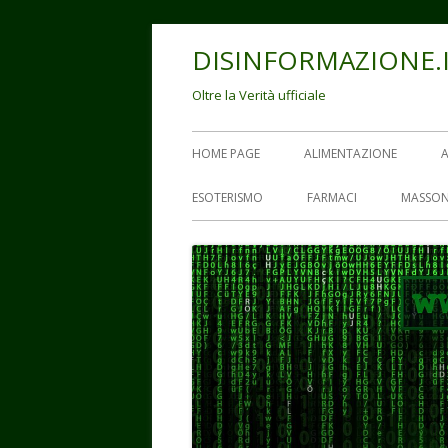
Vai
DISINFORMAZIONE.
al
contenuto
Oltre la Verità ufficiale
Menu
HOME PAGE
ALIMENTAZIONE
principale
ESOTERISMO
FARMACI
MASSON