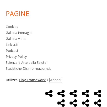
PAGINE
Cookies
Galleria immagini
Galleria video
Link utili
Podcast
Privacy Policy
Scienza e Arte della Salute
Statistiche Disinformazione.it
Utilizza
Tiny Framework
•
Accedi
Home
Alimentazione
Ambiente
Bambini
Bio
Menù
Page
social
Cancro
Controllo
Economia
Eso
link