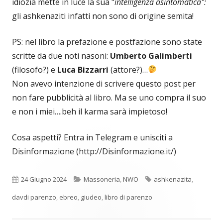
idiozia mette in luce la sua "
intelligenza asintomatica":
gli ashkenaziti infatti non sono di origine semita!
PS: nel libro la prefazione e postfazione sono state
scritte da due noti nasoni:
Umberto Galimberti
(filosofo?) e
Luca Bizzarri
(attore?)…
Non avevo intenzione di scrivere questo post per
non fare pubblicità al libro. Ma se uno compra il suo
e non i miei….beh il karma sarà impietoso!
Cosa aspetti? Entra in Telegram e unisciti a
Disinformazione (http://Disinformazione.it/)
Pubblicato
Categorie
Tag
24 Giugno 2024
Massoneria
,
NWO
ashkenazita
,
davdi parenzo
,
ebreo
,
giudeo
,
libro di parenzo