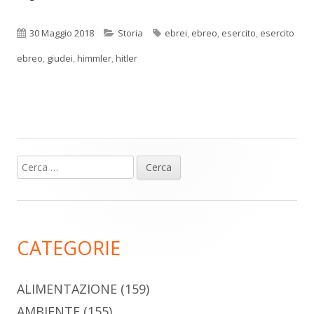
Pubblicato
Categorie
Tag
30 Maggio 2018
Storia
ebrei
,
ebreo
,
esercito
,
esercito
ebreo
,
giudei
,
himmler
,
hitler
Ricerca
Barra
per:
laterale
principale
CATEGORIE
ALIMENTAZIONE
(159)
AMBIENTE
(155)