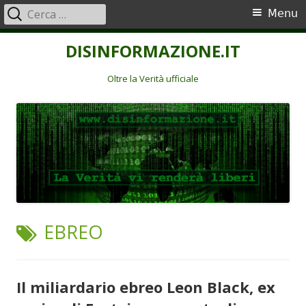
Ricerca
Menu
Menu
per:
principale
Vai
DISINFORMAZIONE.IT
al
contenuto
Oltre la Verità ufficiale
TAG:
EBREO
Il miliardario ebreo Leon Black, ex