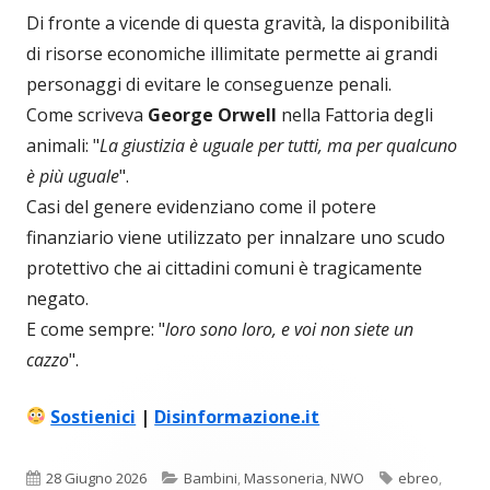
Di fronte a vicende di questa gravità, la disponibilità
di risorse economiche illimitate permette ai grandi
personaggi di evitare le conseguenze penali.
Come scriveva
George Orwell
nella Fattoria degli
animali: "
La giustizia è uguale per tutti, ma per qualcuno
è più uguale
".
Casi del genere evidenziano come il potere
finanziario viene utilizzato per innalzare uno scudo
protettivo che ai cittadini comuni è tragicamente
negato.
E come sempre: "
loro sono loro, e voi non siete un
cazzo
".
Sostienici
|
Disinformazione.it
Pubblicato
Categorie
Tag
28 Giugno 2026
Bambini
,
Massoneria
,
NWO
ebreo
,