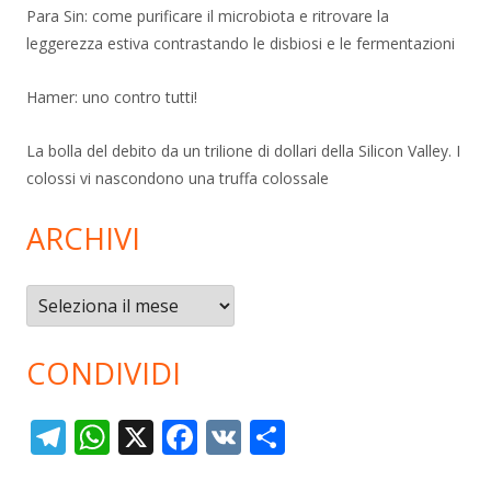
Para Sin: come purificare il microbiota e ritrovare la
leggerezza estiva contrastando le disbiosi e le fermentazioni
Hamer: uno contro tutti!
La bolla del debito da un trilione di dollari della Silicon Valley. I
colossi vi nascondono una truffa colossale
ARCHIVI
Archivi
CONDIVIDI
T
W
X
F
V
C
el
h
ac
K
o