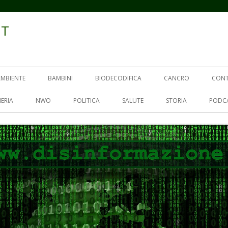
IT
AMBIENTE
BAMBINI
BIODECODIFICA
CANCRO
CON
ERIA
NWO
POLITICA
SALUTE
STORIA
PODC