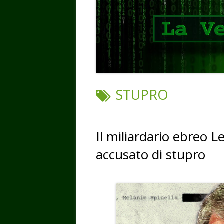
TAG:
STUPRO
Il miliardario ebreo L
accusato di stupro