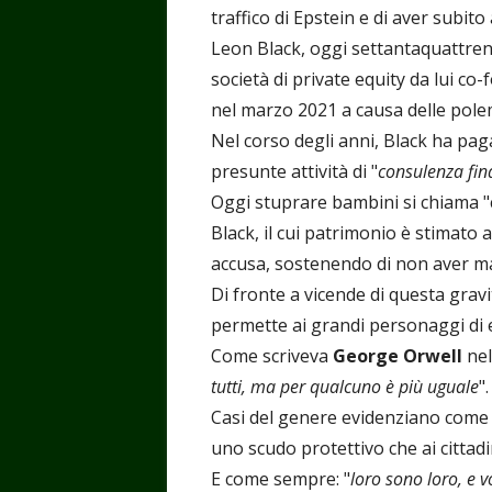
traffico di Epstein e di aver subit
Leon Black, oggi settantaquattren
società di private equity da lui co
nel marzo 2021 a causa delle pole
Nel corso degli anni, Black ha paga
presunte attività di "
consulenza fina
Oggi stuprare bambini si chiama "
Black, il cui patrimonio è stimato 
accusa, sostenendo di non aver ma
Di fronte a vicende di questa gravit
permette ai grandi personaggi di 
Come scriveva
George Orwell
nel
tutti, ma per qualcuno è più uguale
".
Casi del genere evidenziano come i
uno scudo protettivo che ai citta
E come sempre: "
loro sono loro, e v