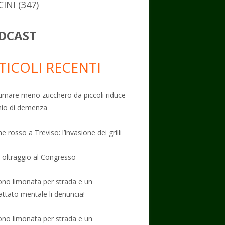
CINI
(347)
DCAST
TICOLI RECENTI
mare meno zucchero da piccoli riduce
schio di demenza
e rosso a Treviso: l’invasione dei grilli
: oltraggio al Congresso
no limonata per strada e un
attato mentale li denuncia!
no limonata per strada e un