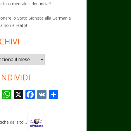
attato mentale li denuncia!!!
onare lo Stato Sionista alla Germania
ta non è reato!
CHIVI
vi
NDIVIDI
T
W
X
F
V
C
el
h
ac
K
o
e
at
e
n
gr
s
b
di
stiche del sito…