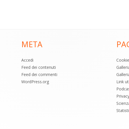
META
PA
Accedi
Cooki
Feed dei contenuti
Galler
Feed dei commenti
Galleri
WordPress.org
Link uti
Podca
Privac
Scienz
Statis