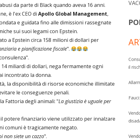
VAC
o abusi da parte di Black quando aveva 16 anni.
ne, è l'ex CEO di
Apollo Global Management
,
PO
-fondata e guidata fino alle dimissioni rassegnate
miche sui suoi legami con Epstein.
AR
to a Epstein circa 158 milioni di dollari per
nziaria e pianificazione fiscale
".
consulenza".
Consu
a 14 miliardi di dollari, nega fermamente ogni
il ri
i incontrato la donna.
Allarm
à, la disponibilità di risorse economiche illimitate
evitare le conseguenze penali.
Fauci
la Fattoria degli animali: "
La giustizia è uguale per
Vendo
l potere finanziario viene utilizzato per innalzare
disad
dini comuni è tragicamente negato.
oi non siete un cazzo
".
Vendo