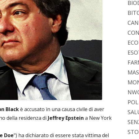
BIO
BIT
CAN
CON
ECO
ESO
FAR
MAS
MO
NW
POL
n Black
è accusato in una causa civile di aver
SAL
rno della residenza di
Jeffrey Epstein
a New York
SEN
STO
ne Doe
") ha dichiarato di essere stata vittima del