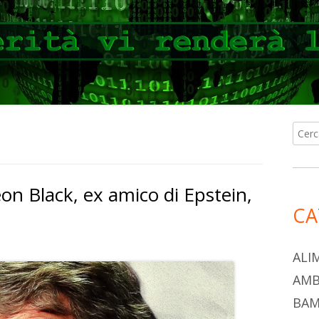
Ricer
Ba
per:
lat
eon Black, ex amico di Epstein,
pri
CA
ALI
AMB
BAM