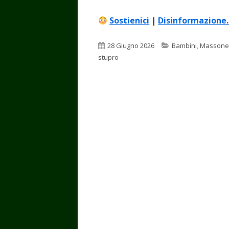
Sostienici
|
Disinformazione.
Pubblicato
Categorie
28 Giugno 2026
Bambini
,
Massone
stupro