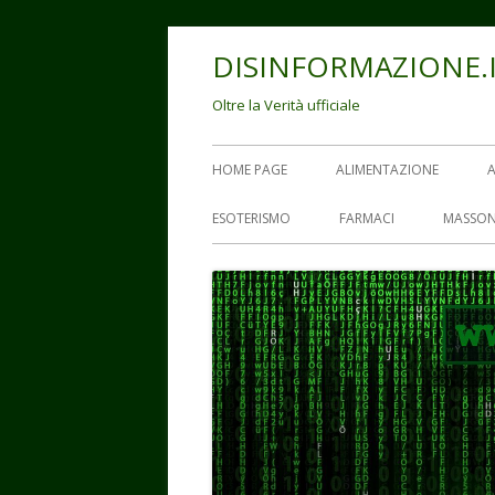
Vai
DISINFORMAZIONE.
al
contenuto
Oltre la Verità ufficiale
Menu
HOME PAGE
ALIMENTAZIONE
principale
ESOTERISMO
FARMACI
MASSON