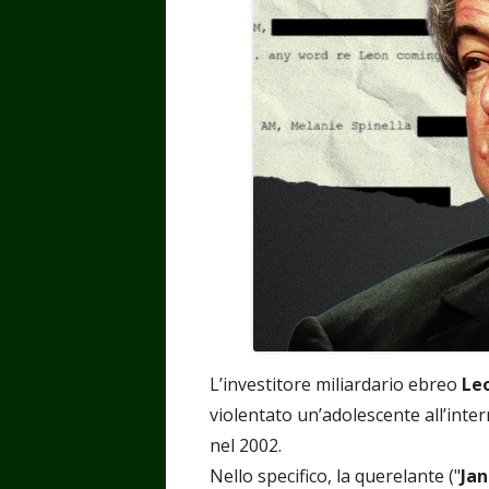
L’investitore miliardario ebreo
Leo
violentato un’adolescente all’inte
nel 2002.
Nello specifico, la querelante ("
Ja