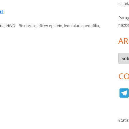
disad
it
Parag
nazis
Tag
ria
,
NWO
ebreo
,
jeffrey epstein
,
leon black
,
pedofilia
,
AR
Archi
CO
Stati