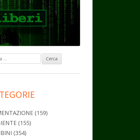
ca
rra
erale
ncipale
TEGORIE
MENTAZIONE
(159)
IENTE
(155)
BINI
(354)