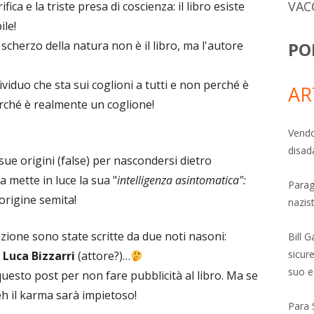
VAC
ica e la triste presa di coscienza: il libro esiste
ile!
PO
scherzo della natura non è il libro, ma l'autore
ividuo che sta sui coglioni a tutti e non perché è
AR
erché è realmente un coglione!
Vendo
disad
sue origini (false) per nascondersi dietro
a mette in luce la sua "
intelligenza asintomatica":
Parag
 origine semita!
nazis
azione sono state scritte da due noti nasoni:
Bill 
sicure
e
Luca Bizzarri
(attore?)…
suo e
uesto post per non fare pubblicità al libro. Ma se
h il karma sarà impietoso!
Para 