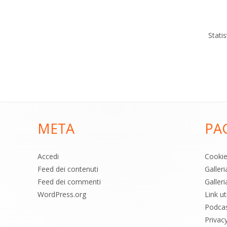
Stati
META
PA
Accedi
Cooki
Feed dei contenuti
Galler
Feed dei commenti
Galleri
WordPress.org
Link uti
Podca
Privac