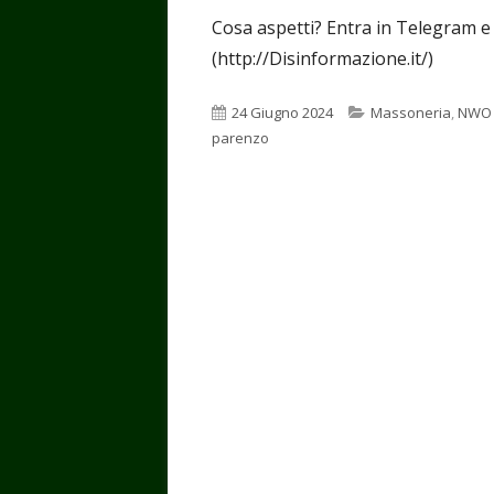
Cosa aspetti? Entra in Telegram e
(http://Disinformazione.it/)
Pubblicato
Categorie
24 Giugno 2024
Massoneria
,
NWO
parenzo