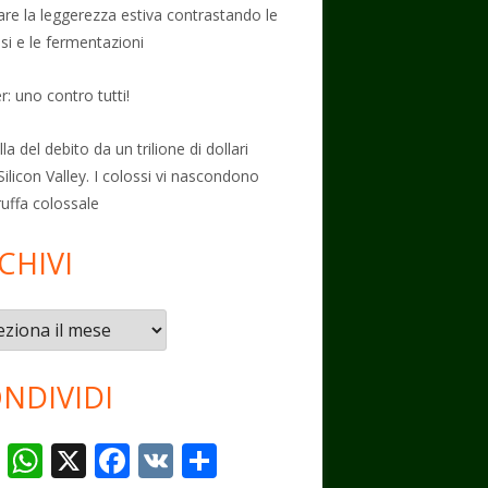
vare la leggerezza estiva contrastando le
osi e le fermentazioni
: uno contro tutti!
la del debito da un trilione di dollari
Silicon Valley. I colossi vi nascondono
ruffa colossale
CHIVI
vi
NDIVIDI
T
W
X
F
V
C