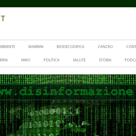
IT
AMBIENTE
BAMBINI
BIODECODIFICA
CANCRO
CON
ERIA
NWO
POLITICA
SALUTE
STORIA
PODC