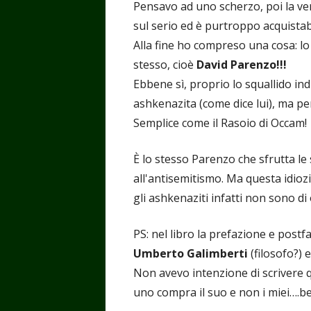
Pensavo ad uno scherzo, poi la verif
sul serio ed è purtroppo acquistab
Alla fine ho compreso una cosa: lo 
stesso, cioè
David Parenzo!!!
Ebbene sì, proprio lo squallido ind
ashkenazita (come dice lui), ma p
Semplice come il Rasoio di Occam!
È lo stesso Parenzo che sfrutta le 
all'antisemitismo. Ma questa idiozi
gli ashkenaziti infatti non sono di
PS: nel libro la prefazione e postf
Umberto Galimberti
(filosofo?) 
Non avevo intenzione di scrivere q
uno compra il suo e non i miei….be