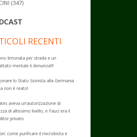
CINI
(347)
DCAST
TICOLI RECENTI
no limonata per strada e un
attato mentale li denuncia!!!
onare lo Stato Sionista alla Germania
ta non è reato!
Gates aveva un’autorizzazione di
zza di altissimo livello, e Fauci era il
ditor privato
Sin: come purificare il microbiota e