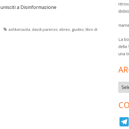
ritro
 unisciti a Disinformazione
disbi
Hamer
Tag
ashkenazita
,
davdi parenzo
,
ebreo
,
giudeo
,
libro di
La bol
della 
una t
AR
Archi
CO