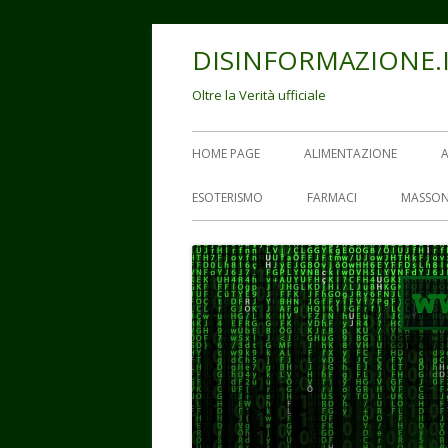
Vai
DISINFORMAZIONE.
al
contenuto
Oltre la Verità ufficiale
Menu
HOME PAGE
ALIMENTAZIONE
principale
ESOTERISMO
FARMACI
MASSON