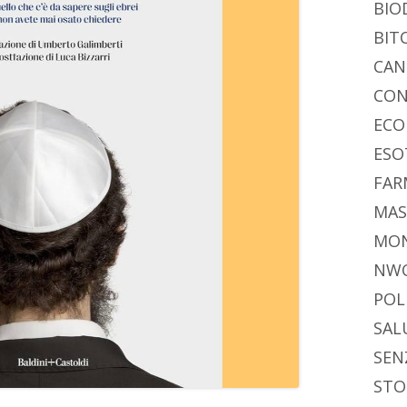
BIO
BIT
CAN
CON
ECO
ESO
FAR
MAS
MO
NW
POL
SAL
SEN
STO