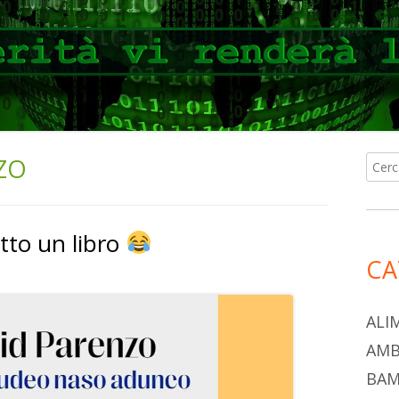
ZO
Ricer
Ba
per:
lat
tto un libro
pri
CA
ALI
AMB
BAM