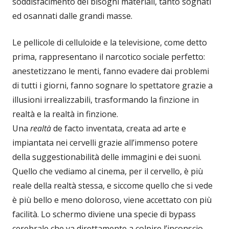
soddisfacimento dei bisogni materiali, tanto sognati
ed osannati dalle grandi masse.
Le pellicole di celluloide e la televisione, come detto
prima, rappresentano il narcotico sociale perfetto:
anestetizzano le menti, fanno evadere dai problemi
di tutti i giorni, fanno sognare lo spettatore grazie a
illusioni irrealizzabili, trasformando la finzione in
realtà e la realtà in finzione.
Una
realtà
de facto inventata, creata ad arte e
impiantata nei cervelli grazie all’immenso potere
della suggestionabilità delle immagini e dei suoni.
Quello che vediamo al cinema, per il cervello, è più
reale della realtà stessa, e siccome quello che si vede
è più bello e meno doloroso, viene accettato con più
facilità. Lo schermo diviene una specie di bypass
cerebrale che va direttamente a colpire l’inconscio