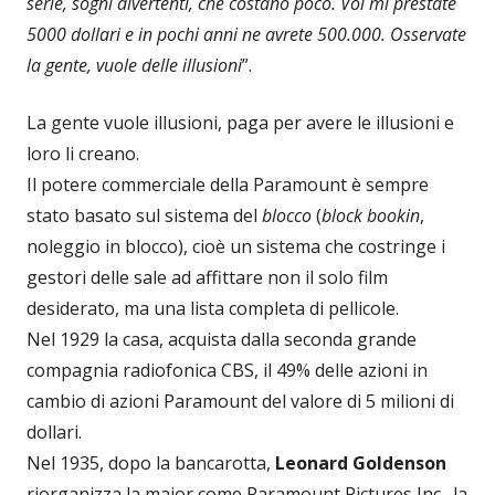
serie, sogni divertenti, che costano poco. Voi mi prestate
5000 dollari e in pochi anni ne avrete 500.000. Osservate
la gente, vuole delle illusioni
”.
La gente vuole illusioni, paga per avere le illusioni e
loro li creano.
Il potere commerciale della Paramount è sempre
stato basato sul sistema del
blocco
(
block bookin
,
noleggio in blocco), cioè un sistema che costringe i
gestori delle sale ad affittare non il solo film
desiderato, ma una lista completa di pellicole.
Nel 1929 la casa, acquista dalla seconda grande
compagnia radiofonica CBS, il 49% delle azioni in
cambio di azioni Paramount del valore di 5 milioni di
dollari.
Nel 1935, dopo la bancarotta,
Leonard Goldenson
riorganizza la major come Paramount Pictures Inc., la