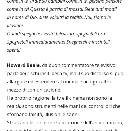
come in tv, tirate su bambini come in tv, persino pensate
come in tv! Questa è pazzia di massa! Siete tutti matti!
In nome di Dio, siete voialtri la realtà. Noi, siamo le
illusioni.
Quindi spegnete i vostri televisori, spegneteli ora.
Spegneteli immediatamente! Spegneteli e lasciateli
spenti!
Howard Beale
, da buon commentatore televisivo,
parla dei rischi insiti della tv, ma il suo discorso si può
allargare ed estendere al cinema e ad ogni altro
mezzo di comunicazione.
Ha proprio ragione: la tv e il cinema non sono la
realtà, sono strumenti nelle mani dei controllori che
sfornano falsità, illusioni e sogni.
Sfruttano le conoscenza profonde dell’animo umano,
della psiche, dell’inconscio e della psicologia sociale