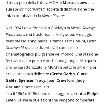
Il terzo polo della futura MGM è
Marcus Loew
e la
sua
Loew’s Incorporaed
, società di distribuzione che
inizia acquistando la
Metro Pictures
Nel 1924 Loew fonda con Goldwyn la
Metro-Goldwyn
Productions
e si trasferisce a Hollywood. A maggio
dello stesso anno nasce la famosissima MGM,
Metro
Goldwyn Mayer
che diventerà il complesso
cinematografico più grande del mondo: una stazione
ferroviaria, un porto e anche una giungla. Ma quello
che ha caratterizzato la MGM rispetto le altre major,
era la presenza delle
star
(
Greta Garbo, Clark
Gable, Spencer Tracy, Joan Crawford, Judy
Garland
e moltissimi altri).
Tra il 1964 e il 1967 uno dei maggiori azionisti
Philph
Levin
, vende le sue azioni che vengono comperate