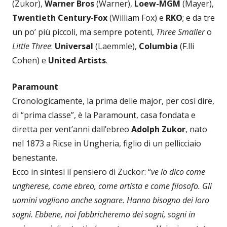
(Zukor),
Warner Bros
(Warner),
Loew-MGM
(Mayer),
Twentieth Century-Fox
(William Fox) e
RKO
; e da tre
un po’ più piccoli, ma sempre potenti,
Three Smaller
o
Little Three
:
Universal
(Laemmle),
Columbia
(F.lli
Cohen) e
United Artists
.
Paramount
Cronologicamente, la prima delle major, per così dire,
di “prima classe”, è la Paramount, casa fondata e
diretta per vent’anni dall’ebreo
Adolph Zukor
, nato
nel 1873 a Ricse in Ungheria, figlio di un pellicciaio
benestante.
Ecco in sintesi il pensiero di Zuckor: “
ve lo dico come
ungherese, come ebreo, come artista e come filosofo. Gli
uomini vogliono anche sognare. Hanno bisogno dei loro
sogni. Ebbene, noi fabbricheremo dei sogni, sogni in