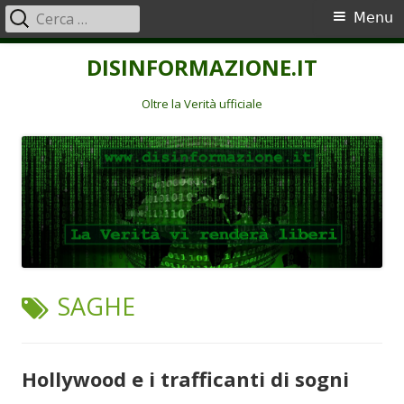
Ricerca
Menu
Menu
per:
principale
Vai
DISINFORMAZIONE.IT
al
contenuto
Oltre la Verità ufficiale
TAG:
SAGHE
Hollywood e i trafficanti di sogni