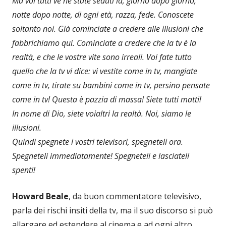
Ma voi tutti ve ne state seduti là, giorno dopo giorno,
notte dopo notte, di ogni età, razza, fede. Conoscete
soltanto noi. Già cominciate a credere alle illusioni che
fabbrichiamo qui. Cominciate a credere che la tv è la
realtà, e che le vostre vite sono irreali. Voi fate tutto
quello che la tv vi dice: vi vestite come in tv, mangiate
come in tv, tirate su bambini come in tv, persino pensate
come in tv! Questa è pazzia di massa! Siete tutti matti!
In nome di Dio, siete voialtri la realtà. Noi, siamo le
illusioni.
Quindi spegnete i vostri televisori, spegneteli ora.
Spegneteli immediatamente! Spegneteli e lasciateli
spenti!
Howard Beale
, da buon commentatore televisivo,
parla dei rischi insiti della tv, ma il suo discorso si può
allargare ed estendere al cinema e ad ogni altro