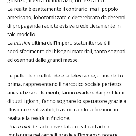
giustizia, libertà, democrazia, ricchezza, ecc.
La realtà è esattamente il contrario, ma il popolo
americano, lobotomizzato e decerebrato da decenni
di propaganda radiotelevisiva crede ciecamente in
tale modello.
La
mission
ultima dell’Impero statunitense è il
soddisfacimento dei bisogni materiali, tanto sognati
ed osannati dalle grandi masse.
Le pellicole di celluloide e la televisione, come detto
prima, rappresentano il narcotico sociale perfetto:
anestetizzano le menti, fanno evadere dai problemi
di tutti i giorni, fanno sognare lo spettatore grazie a
illusioni irrealizzabili, trasformando la finzione in
realtà e la realtà in finzione.
Una
realtà
de facto inventata, creata ad arte e
impiantata nei cervelli grazie all’immenso potere