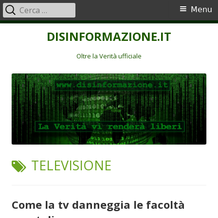
Ricerca
Menu
Menu
per:
principale
Vai
DISINFORMAZIONE.IT
al
contenuto
Oltre la Verità ufficiale
TAG:
TELEVISIONE
Come la tv danneggia le facoltà