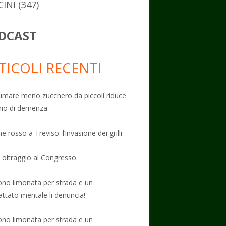
CINI
(347)
DCAST
TICOLI RECENTI
mare meno zucchero da piccoli riduce
schio di demenza
e rosso a Treviso: l’invasione dei grilli
: oltraggio al Congresso
no limonata per strada e un
attato mentale li denuncia!
no limonata per strada e un