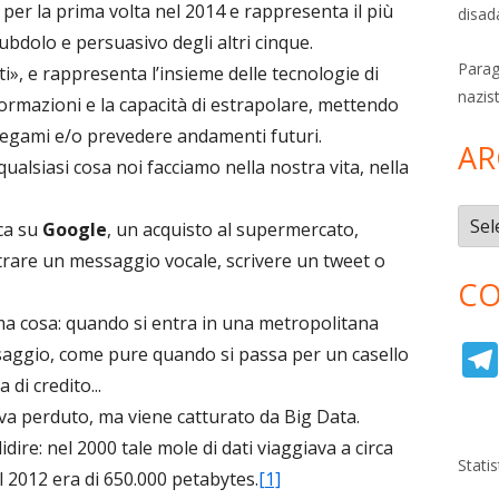
 per la prima volta nel 2014 e rappresenta il più
disad
ubdolo e persuasivo degli altri cinque.
Parag
i», e rappresenta l’insieme delle tecnologie di
nazis
nformazioni e la capacità di estrapolare, mettendo
i legami e/o prevedere andamenti futuri.
AR
alsiasi cosa noi facciamo nella nostra vita, nella
Archi
rca su
Google
, un acquisto al supermercato,
istrare un messaggio vocale, scrivere un tweet o
CO
ima cosa: quando si entra in una metropolitana
passaggio, come pure quando si passa per un casello
 di credito...
va perduto, ma viene catturato da Big Data.
dire: nel 2000 tale mole di dati viaggiava a circa
Stati
l 2012 era di 650.000 petabytes.
[1]