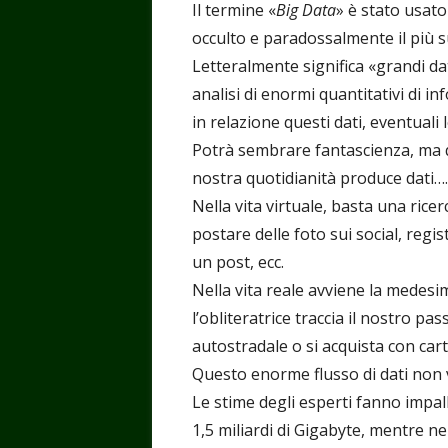
Il termine «
Big Data
» è stato usato
occulto e paradossalmente il più s
Letteralmente significa «grandi dat
analisi di enormi quantitativi di i
in relazione questi dati, eventual
Potrà sembrare fantascienza, ma qu
nostra quotidianità produce dati….
Nella vita virtuale, basta una rice
postare delle foto sui social, reg
un post, ecc.
Nella vita reale avviene la medes
l’obliteratrice traccia il nostro 
autostradale o si acquista con carta
Questo enorme flusso di dati non 
Le stime degli esperti fanno impalli
1,5 miliardi di Gigabyte, mentre ne