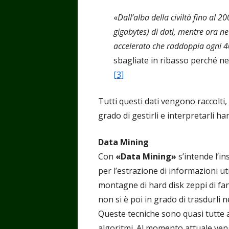
«
Dall’alba della civiltà fino al 
gigabytes) di dati, mentre ora n
accelerato che raddoppia ogni 
sbagliate in ribasso perché n
[3]
Tutti questi dati vengono raccolti,
grado di gestirli e interpretarli 
Data Mining
Con
«Data Mining»
s’intende l’i
per l’estrazione di informazioni uti
montagne di hard disk zeppi di fan
non si è poi in grado di trasdurli n
Queste tecniche sono quasi tutte a
algoritmi. Al momento attuale ven