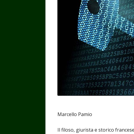
Marcello Pamio
Il filoso, giurista e storico franc