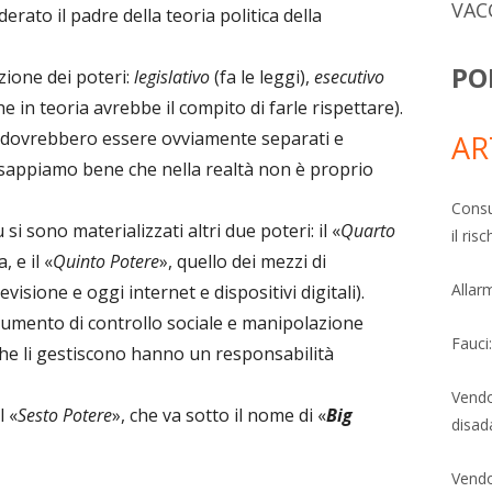
VAC
erato il padre della teoria politica della
PO
izione dei poteri:
legislativo
(fa le leggi),
esecutivo
he in teoria avrebbe il compito di farle rispettare).
” dovrebbero essere ovviamente separati e
AR
ma sappiamo bene che nella realtà non è proprio
Consu
 sono materializzati altri due poteri: il «
Quarto
il ri
, e il «
Quinto Potere
», quello dei mezzi di
Allarm
isione e oggi internet e dispositivi digitali).
rumento di controllo sociale e manipolazione
Fauci
che li gestiscono hanno un responsabilità
Vendo
l «
Sesto Potere
», che va sotto il nome di «
Big
disad
Vendo