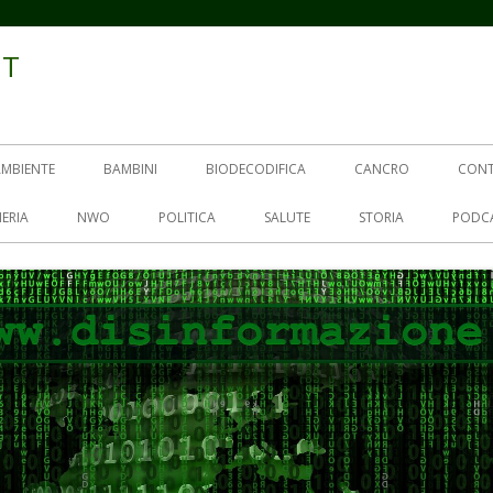
IT
AMBIENTE
BAMBINI
BIODECODIFICA
CANCRO
CON
ERIA
NWO
POLITICA
SALUTE
STORIA
PODC