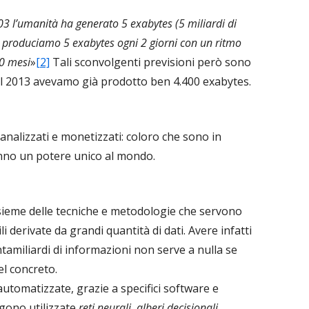
2003 l’umanità ha generato 5 exabytes (5 miliardi di
e produciamo 5 exabytes ogni 2 giorni con un ritmo
40 mesi
»
[2]
Tali sconvolgenti previsioni però sono
el 2013 avevamo già prodotto ben 4.400 exabytes.
 analizzati e monetizzati: coloro che sono in
hanno un potere unico al mondo.
nsieme delle tecniche e metodologie che servono
li derivate da grandi quantità di dati. Avere infatti
tamiliardi di informazioni non serve a nulla se
el concreto.
utomatizzate, grazie a specifici software e
gono utilizzate
reti neurali, alberi decisionali,