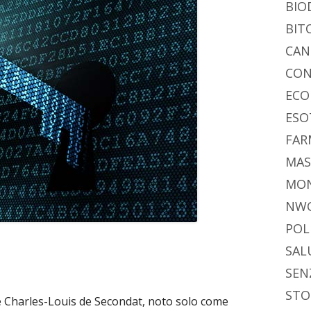
BIO
BIT
CAN
CON
ECO
ESO
FAR
MAS
MO
NW
POL
SAL
SEN
STO
ese Charles-Louis de Secondat, noto solo come