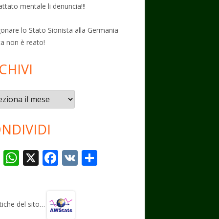
attato mentale li denuncia!!!
onare lo Stato Sionista alla Germania
ta non è reato!
CHIVI
vi
NDIVIDI
T
W
X
F
V
C
el
h
ac
K
o
e
at
e
n
gr
s
b
di
stiche del sito…