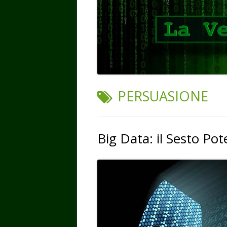
TAG:
PERSUASIONE
Big Data: il Sesto Pot