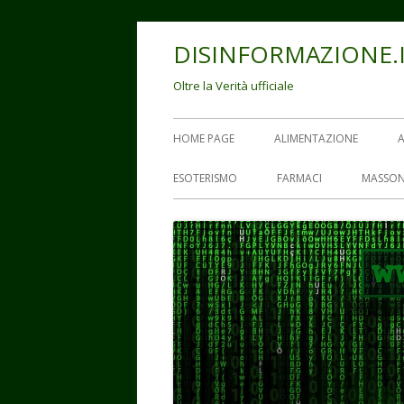
Vai
DISINFORMAZIONE.
al
contenuto
Oltre la Verità ufficiale
Menu
HOME PAGE
ALIMENTAZIONE
principale
ESOTERISMO
FARMACI
MASSON