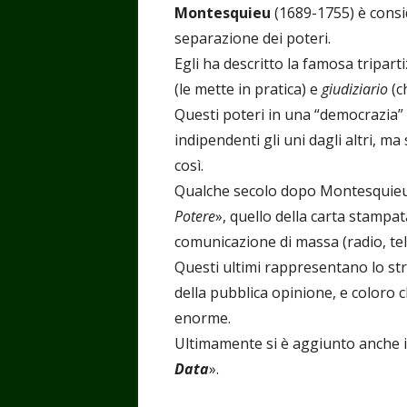
Montesquieu
(1689-1755) è consid
separazione dei poteri.
Egli ha descritto la famosa tripart
(le mette in pratica) e
giudiziario
(c
Questi poteri in una “democrazia
indipendenti gli uni dagli altri, 
così.
Qualche secolo dopo Montesquieu si
Potere
», quello della carta stampata
comunicazione di massa (radio, telev
Questi ultimi rappresentano lo st
della pubblica opinione, e coloro 
enorme.
Ultimamente si è aggiunto anche i
Data
».