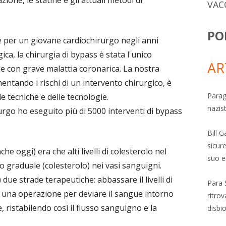
VAC
PO
per un giovane cardiochirurgo negli anni
ca, la chirurgia di bypass è stata l'unico
AR
e con grave malattia coronarica. La nostra
entando i rischi di un intervento chirurgico, è
Parag
e tecniche e delle tecnologie.
nazis
rgo ho eseguito più di 5000 interventi di bypass
Bill 
sicure
he oggi) era che alti livelli di colesterolo nel
suo e
 graduale (colesterolo) nei vasi sanguigni.
e strade terapeutiche: abbassare il livelli di
Para 
 una operazione per deviare il sangue intorno
ritro
, ristabilendo così il flusso sanguigno e la
disbi