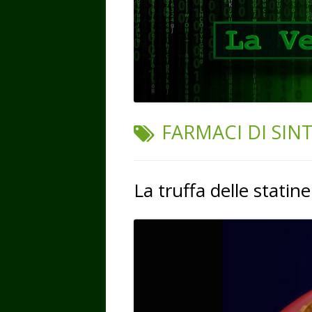
TAG:
FARMACI DI SINT
La truffa delle statine