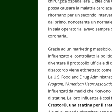
chirurgica ospedaliera. L'idea che 
possa causare la malattia cardiac
ritornano per un secondo interven
dal primo, nonostante un normale t
In sala operatoria, avevo sempre o
coronaria...
Grazie ad un marketing massiccio,
influenzato e controllato la politi
diventare il protocollo ufficiale di
disaccordo viene etichettato come 
La U.S. Food and Drug Administrati
Program
, l'
American Heart Associati
influenzati da medici che ricevono b
di statine. La loro influenza è così
Crestor®, una statina per il tr
Alcuni di questi universitari sono s