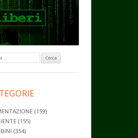
ca
rra
erale
ncipale
TEGORIE
MENTAZIONE
(159)
IENTE
(155)
BINI
(354)