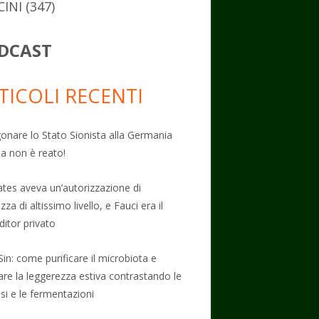
CINI
(347)
DCAST
TICOLI RECENTI
onare lo Stato Sionista alla Germania
ta non è reato!
Gates aveva un’autorizzazione di
zza di altissimo livello, e Fauci era il
ditor privato
Sin: come purificare il microbiota e
vare la leggerezza estiva contrastando le
osi e le fermentazioni