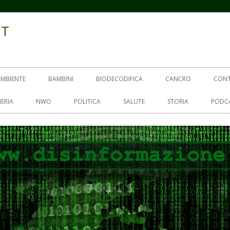
IT
AMBIENTE
BAMBINI
BIODECODIFICA
CANCRO
CON
ERIA
NWO
POLITICA
SALUTE
STORIA
PODC