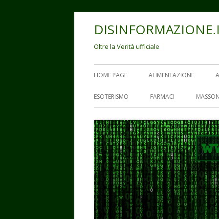
Vai
DISINFORMAZIONE.
al
contenuto
Oltre la Verità ufficiale
Menu
HOME PAGE
ALIMENTAZIONE
principale
ESOTERISMO
FARMACI
MASSON