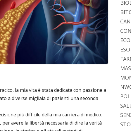
BIO
BIT
CAN
CON
ECO
ESO
FAR
MAS
MO
NW
cico, la mia vita è stata dedicata con passione a
POL
dato a diverse migliaia di pazienti una seconda
SAL
isione più difficile della mia carriera di medico.
SEN
per avere la libertà necessaria di dire la verità
STO
zione, le statine e gli attuali metodi di