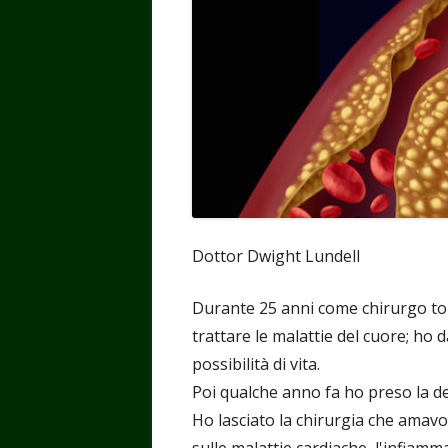
Dottor Dwight Lundell
Durante 25 anni come chirurgo tora
trattare le malattie del cuore; ho 
possibilità di vita.
Poi qualche anno fa ho preso la dec
Ho lasciato la chirurgia che amavo, 
sulle malattie cardiache, l'infiamma