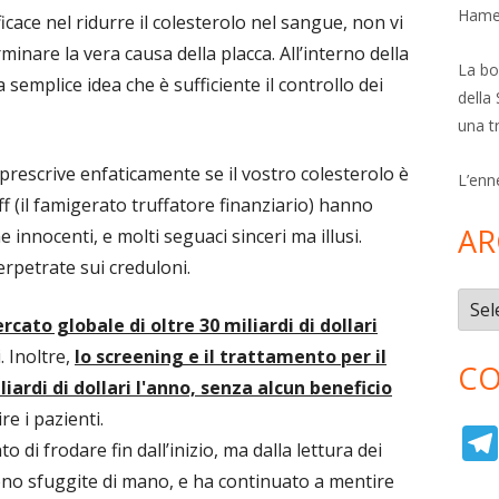
Hamer
icace nel ridurre il colesterolo nel sangue, non vi
inare la vera causa della placca. All’interno della
La bol
 semplice idea che è sufficiente il controllo dei
della 
una t
o prescrive enfaticamente se il vostro colesterolo è
L’enn
 (il famigerato truffatore finanziario) hanno
AR
e innocenti, e molti seguaci sinceri ma illusi.
rpetrate sui creduloni.
Archi
ato globale di oltre 30 miliardi di dollari
. Inoltre,
lo screening e il trattamento per il
CO
iardi di dollari l'anno, senza alcun beneficio
ire i pazienti.
o di frodare fin dall’inizio, ma dalla lettura dei
sono sfuggite di mano, e ha continuato a mentire