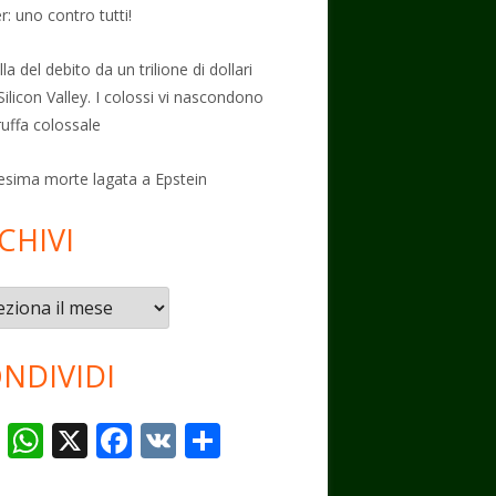
: uno contro tutti!
la del debito da un trilione di dollari
Silicon Valley. I colossi vi nascondono
ruffa colossale
esima morte lagata a Epstein
CHIVI
vi
NDIVIDI
T
W
X
F
V
C
el
h
ac
K
o