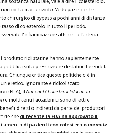
una sostanza naturale, vale a dire il colesterolo,
a non mi ha mai convinto. Vedo pazienti che
to chirurgico di bypass a pochi anni di distanza
asso di colesterolo in tutto il periodo.
sservato l'infiammazione attorno all'arteria
 i produttori di statine hanno sapientemente
ca pubblica sulla prescrizione di statine facendola
 cura. Chiunque critica queste politiche o è in
un eretico, ignorante e ridicolizzato.
on (FDA), il
National Cholesterol Education
on
e molti centri accademici sono diretti e
enefit diretti o indiretti da parte dei produttori
 forte che
di recente la FDA ha approvato il
attamento di pazienti con colesterolo
normale
.
tati chiamati a trattare bambini con le statine.