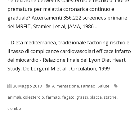
- è relazione betweens colesterolo e rischio di morte
prematura per malattia coronarica continuo e
graduale? Accertamenti 356,222 screenees primarie
del MRFIT, Stamler J et al, JAMA, 1986 ..
- Dieta mediterranea, tradizionale factoring rischio e
il tasso di complicanze cardiovascolari efficace infarto
del miocardio - Relazione finale del Lyon Diet Heart
Study, De Lorgeril M et al ., Circulation, 1999
Pubblicato
Categorie
Tag
30 Maggio 2018
Alimentazione
,
Farmaci
,
Salute
animali
,
colesterolo
,
farmaci
,
fegato
,
grassi
,
placca
,
statine
,
trombo