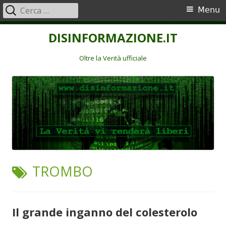
Ricerca
Menu
Menu
per:
principale
Vai
DISINFORMAZIONE.IT
al
contenuto
Oltre la Verità ufficiale
TAG:
TROMBO
Il grande inganno del colesterolo