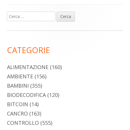
Ricerca
Barra
per:
laterale
principale
CATEGORIE
ALIMENTAZIONE
(160)
AMBIENTE
(156)
BAMBINI
(355)
BIODECODIFICA
(120)
BITCOIN
(14)
CANCRO
(163)
CONTROLLO
(555)