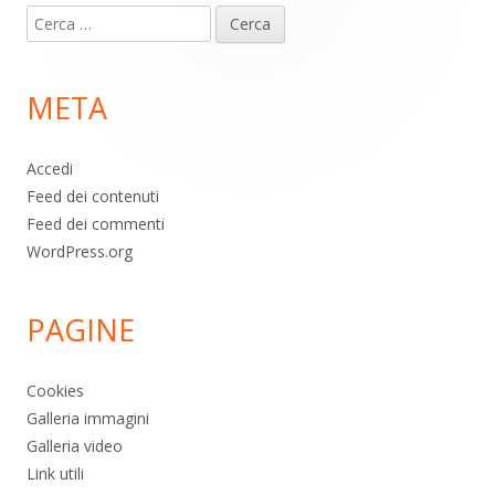
Ricerca
piè
per:
di
META
pagina
Accedi
Feed dei contenuti
Feed dei commenti
WordPress.org
PAGINE
Cookies
Galleria immagini
Galleria video
Link utili