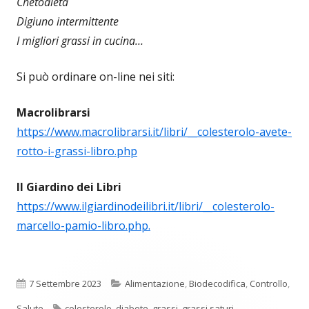
Chetodieta
Digiuno intermittente
I migliori grassi in cucina…
Si può ordinare on-line nei siti:
Macrolibrarsi
https://www.macrolibrarsi.it/libri/__colesterolo-avete-
rotto-i-grassi-libro.php
Il Giardino dei Libri
https://www.ilgiardinodeilibri.it/libri/__colesterolo-
marcello-pamio-libro.php.
Pubblicato
Categorie
7 Settembre 2023
Alimentazione
,
Biodecodifica
,
Controllo
,
Tag
Salute
colesterolo
,
diabete
,
grassi
,
grassi saturi
,