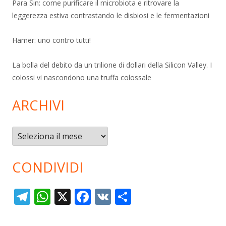
Para Sin: come purificare il microbiota e ritrovare la
leggerezza estiva contrastando le disbiosi e le fermentazioni
Hamer: uno contro tutti!
La bolla del debito da un trilione di dollari della Silicon Valley. I
colossi vi nascondono una truffa colossale
ARCHIVI
Archivi
CONDIVIDI
T
W
X
F
V
C
el
h
ac
K
o