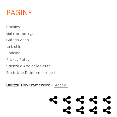
PAGINE
Cookies
Galleria immagini
Galleria video
Link utili
Podcast
Privacy Policy
Scienza e Arte della Salute
Statistiche Disinformazione.it
Utilizza
Tiny Framework
•
Accedi
Home
Alimentazione
Ambiente
Bambini
Bio
Menù
Page
social
Cancro
Controllo
Economia
Eso
link