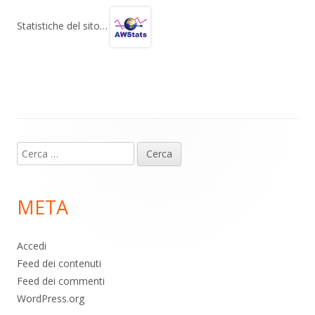
e
at
e
n
gr
s
b
di
Statistiche del sito…
a
A
o
vi
m
p
o
di
p
k
Contenuto
Ricerca
piè
per:
di
META
pagina
Accedi
Feed dei contenuti
Feed dei commenti
WordPress.org