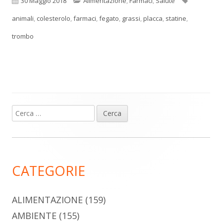
Pubblicato
Categorie
Tag
30 Maggio 2018
Alimentazione
,
Farmaci
,
Salute
animali
,
colesterolo
,
farmaci
,
fegato
,
grassi
,
placca
,
statine
,
trombo
Ricerca
Barra
per:
laterale
principale
CATEGORIE
ALIMENTAZIONE
(159)
AMBIENTE
(155)