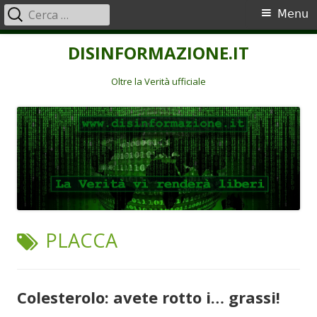
Ricerca
Menu
Menu
per:
principale
Vai
DISINFORMAZIONE.IT
al
contenuto
Oltre la Verità ufficiale
TAG:
PLACCA
Colesterolo: avete rotto i… grassi!