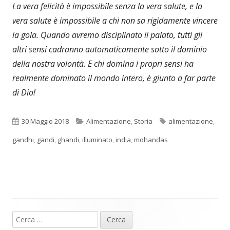
La vera felicità è impossibile senza la vera salute, e la
vera salute è impossibile a chi non sa rigidamente vincere
la gola. Quando avremo disciplinato il palato, tutti gli
altri sensi cadranno automaticamente sotto il dominio
della nostra volontà. E chi domina i propri sensi ha
realmente dominato il mondo intero, è giunto a far parte
di Dio!
Pubblicato
Categorie
Tag
30 Maggio 2018
Alimentazione
,
Storia
alimentazione
,
gandhi
,
gandi
,
ghandi
,
illuminato
,
india
,
mohandas
Ricerca
Barra
per: