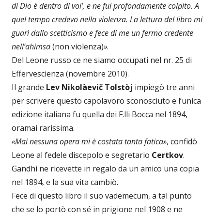
di Dio è dentro di voi’, e ne fui profondamente colpito. A
quel tempo credevo nella violenza. La lettura del libro mi
guarì dallo scetticismo e fece di me un fermo credente
nell’ahimsa
(non violenza)
»
.
Del Leone russo ce ne siamo occupati nel nr. 25 di
Effervescienza (novembre 2010).
Il grande
Lev Nikolàevič Tolstòj
impiegò tre anni
per scrivere questo capolavoro sconosciuto e l’unica
edizione italiana fu quella dei F.lli Bocca nel 1894,
oramai rarissima.
«Mai nessuna opera mi è costata tanta fatica»
, confidò
Leone al fedele discepolo e segretario
Certkov
.
Gandhi ne ricevette in regalo da un amico una copia
nel 1894, e la sua vita cambiò.
Fece di questo libro il suo vademecum, a tal punto
che se lo portò con sé in prigione nel 1908 e ne