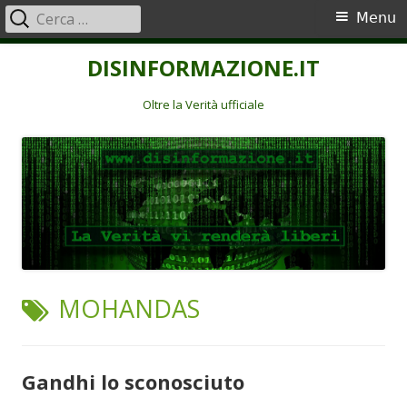
Ricerca
Menu
Menu
per:
principale
Vai
DISINFORMAZIONE.IT
al
contenuto
Oltre la Verità ufficiale
TAG:
MOHANDAS
Gandhi lo sconosciuto