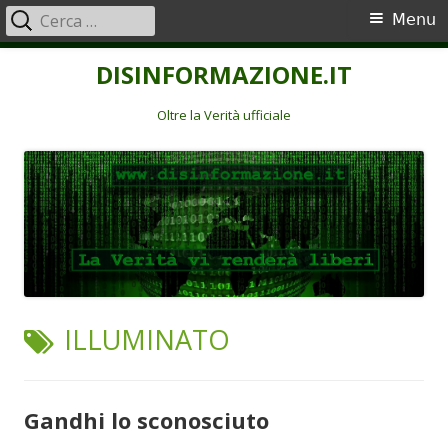
Ricerca
Menu
Menu
per:
principale
Vai
DISINFORMAZIONE.IT
al
contenuto
Oltre la Verità ufficiale
TAG:
ILLUMINATO
Gandhi lo sconosciuto