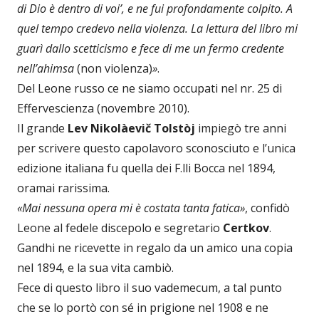
di Dio è dentro di voi’, e ne fui profondamente colpito. A
quel tempo credevo nella violenza. La lettura del libro mi
guarì dallo scetticismo e fece di me un fermo credente
nell’ahimsa
(non violenza)
»
.
Del Leone russo ce ne siamo occupati nel nr. 25 di
Effervescienza (novembre 2010).
Il grande
Lev Nikolàevič Tolstòj
impiegò tre anni
per scrivere questo capolavoro sconosciuto e l’unica
edizione italiana fu quella dei F.lli Bocca nel 1894,
oramai rarissima.
«Mai nessuna opera mi è costata tanta fatica»
, confidò
Leone al fedele discepolo e segretario
Certkov
.
Gandhi ne ricevette in regalo da un amico una copia
nel 1894, e la sua vita cambiò.
Fece di questo libro il suo vademecum, a tal punto
che se lo portò con sé in prigione nel 1908 e ne