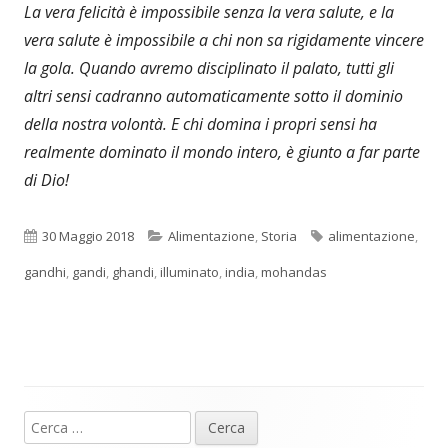
La vera felicità è impossibile senza la vera salute, e la
vera salute è impossibile a chi non sa rigidamente vincere
la gola. Quando avremo disciplinato il palato, tutti gli
altri sensi cadranno automaticamente sotto il dominio
della nostra volontà. E chi domina i propri sensi ha
realmente dominato il mondo intero, è giunto a far parte
di Dio!
Pubblicato
Categorie
Tag
30 Maggio 2018
Alimentazione
,
Storia
alimentazione
,
gandhi
,
gandi
,
ghandi
,
illuminato
,
india
,
mohandas
Ricerca
Barra
per: