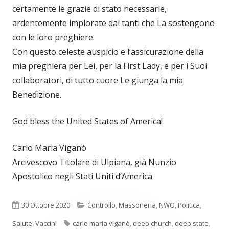
certamente le grazie di stato necessarie,
ardentemente implorate dai tanti che La sostengono
con le loro preghiere.
Con questo celeste auspicio e l’assicurazione della
mia preghiera per Lei, per la First Lady, e per i Suoi
collaboratori, di tutto cuore Le giunga la mia
Benedizione.
God bless the United States of America!
Carlo Maria Viganò
Arcivescovo Titolare di Ulpiana, già Nunzio
Apostolico negli Stati Uniti d’America
Pubblicato
Categorie
30 Ottobre 2020
Controllo
,
Massoneria
,
NWO
,
Politica
,
Tag
Salute
,
Vaccini
carlo maria viganò
,
deep church
,
deep state
,