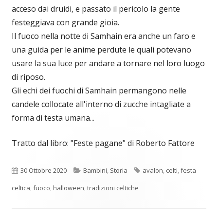
acceso dai druidi, e passato il pericolo la gente
festeggiava con grande gioia.
Il fuoco nella notte di Samhain era anche un faro e
una guida per le anime perdute le quali potevano
usare la sua luce per andare a tornare nel loro luogo
di riposo.
Gli echi dei fuochi di Samhain permangono nelle
candele collocate all'interno di zucche intagliate a
forma di testa umana...
Tratto dal libro: "Feste pagane" di Roberto Fattore
Pubblicato
Categorie
Tag
30 Ottobre 2020
Bambini
,
Storia
avalon
,
celti
,
festa
celtica
,
fuoco
,
halloween
,
tradizioni celtiche