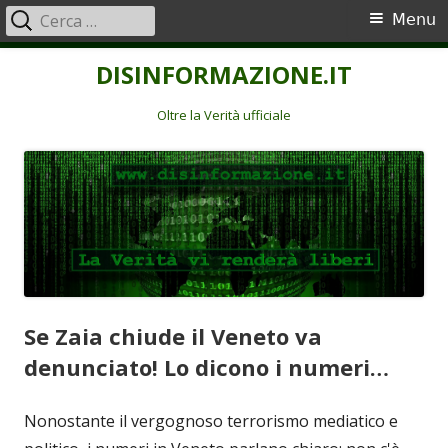
Ricerca
Menu
Menu
per:
principale
Vai
DISINFORMAZIONE.IT
al
contenuto
Oltre la Verità ufficiale
Se Zaia chiude il Veneto va
denunciato! Lo dicono i numeri…
Nonostante il vergognoso terrorismo mediatico e