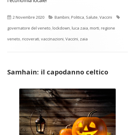
l'economia locale!
Pubblicato
Categorie
Tag
2 Novembre 2020
Bambini
,
Politica
,
Salute
,
Vaccini
governatore del veneto
,
lockdown
,
luca zaia
,
morti
,
regione
veneto
,
ricoverati
,
vaccinazioni
,
Vaccini
,
zaia
Samhain: il capodanno celtico