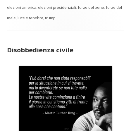
elezioni america
,
elezioni presidenziali
,
forze del bene
,
forze del
male
,
luce e tenebra
,
trump
Disobbedienza civile