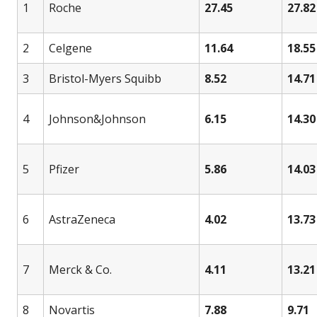
1
Roche
27.45
27.82
2
Celgene
11.64
18.55
3
Bristol-Myers Squibb
8.52
14.71
4
Johnson&Johnson
6.15
14.30
5
Pfizer
5.86
14.03
6
AstraZeneca
4.02
13.73
7
Merck & Co.
4.11
13.21
8
Novartis
7.88
9.71