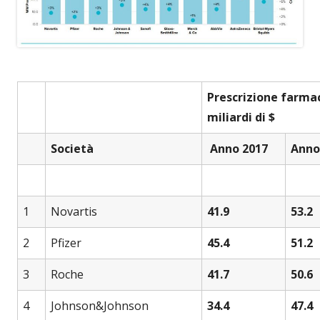
Prescrizione farmac
miliardi di $
Società
Anno 2017
Anno
1
Novartis
41.9
53.2
2
Pfizer
45.4
51.2
3
Roche
41.7
50.6
4
Johnson&Johnson
34.4
47.4