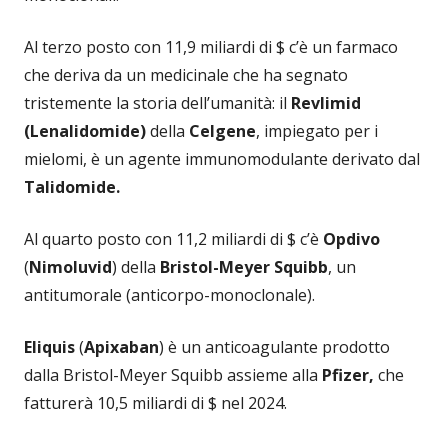
Al terzo posto con 11,9 miliardi di $ c’è un farmaco
che deriva da un medicinale che ha segnato
tristemente la storia dell’umanità: il
Revlimid
(Lenalidomide)
della
Celgene
, impiegato per i
mielomi, è un agente immunomodulante derivato dal
Talidomide.
Al quarto posto con 11,2 miliardi di $ c’è
Opdivo
(
Nimoluvid
) della
Bristol-Meyer Squibb
, un
antitumorale (anticorpo-monoclonale).
Eliquis
(
Apixaban
) è un anticoagulante prodotto
dalla Bristol-Meyer Squibb assieme alla
Pfizer,
che
fatturerà 10,5 miliardi di $ nel 2024.