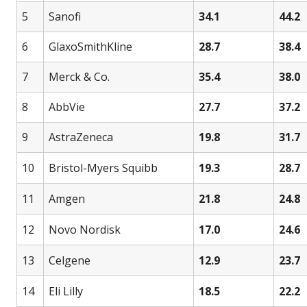
5
Sanofi
34.1
44.2
6
GlaxoSmithKline
28.7
38.4
7
Merck & Co.
35.4
38.0
8
AbbVie
27.7
37.2
9
AstraZeneca
19.8
31.7
10
Bristol-Myers Squibb
19.3
28.7
11
Amgen
21.8
24.8
12
Novo Nordisk
17.0
24.6
13
Celgene
12.9
23.7
14
Eli Lilly
18.5
22.2