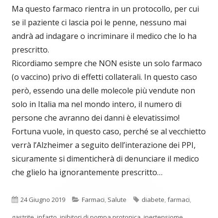
Ma questo farmaco rientra in un protocollo, per cui
se il paziente ci lascia poi le penne, nessuno mai
andrà ad indagare o incriminare il medico che lo ha
prescritto.
Ricordiamo sempre che NON esiste un solo farmaco
(o vaccino) privo di effetti collaterali. In questo caso
però, essendo una delle molecole più vendute non
solo in Italia ma nel mondo intero, il numero di
persone che avranno dei danni è elevatissimo!
Fortuna vuole, in questo caso, perché se al vecchietto
verrà l’Alzheimer a seguito dell’interazione dei PPI,
sicuramente si dimenticherà di denunciare il medico
che glielo ha ignorantemente prescritto…
Pubblicato
Categorie
Tag
24 Giugno 2019
Farmaci
,
Salute
diabete
,
farmaci
,
gastrite
,
infarto
,
inibitori di pompa protonica
,
ipertensiome
,