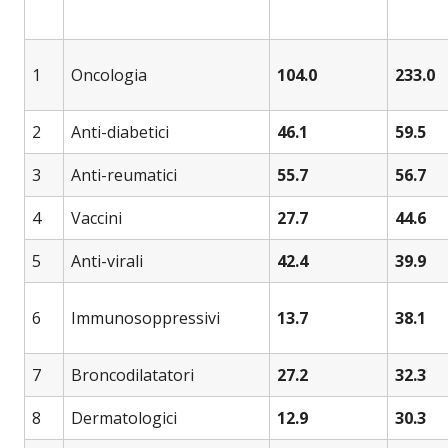
1
Oncologia
104.0
233.0
2
Anti-diabetici
46.1
59.5
3
Anti-reumatici
55.7
56.7
4
Vaccini
27.7
44.6
5
Anti-virali
42.4
39.9
6
Immunosoppressivi
13.7
38.1
7
Broncodilatatori
27.2
32.3
8
Dermatologici
12.9
30.3