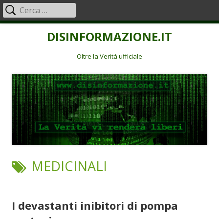
Ricerca
Menu
per:
principale
Vai
DISINFORMAZIONE.IT
al
contenuto
Oltre la Verità ufficiale
TAG:
MEDICINALI
I devastanti inibitori di pompa