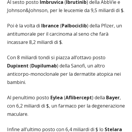
Al sesto posto
Imbruvica
(
Ibrutinib
) della AbbVie e
Johnson&Johnson, per le leucemie da 9,5 miliardi di $.
Poi è la volta di
Ibrance
(
Palbociclib
) della Pfizer, un
antitumorale per il carcinoma al seno che farà
incassare 8,2 miliardi di $.
Con 8 miliardi tondi si piazza all’ottavo posto
Dupixent
(
Dupilumab
) della Sanofi, un altro
anticorpo-monoclonale per la dermatite atopica nei
bambini.
Al penultimo posto
Eylea
(
Aflibercept
) della
Bayer
,
con 6,2 miliardi di $, un farmaco per la degenerazione
maculare.
Infine all’ultimo posto con 6,4 miliardi di $ lo
Stelara