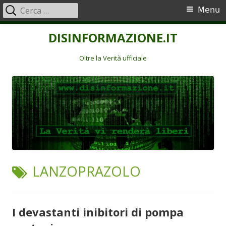
Ricerca
Menu
Menu
per:
principale
Vai
DISINFORMAZIONE.IT
al
contenuto
Oltre la Verità ufficiale
TAG:
LANZOPRAZOLO
I devastanti inibitori di pompa