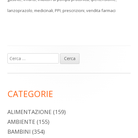
lanzoprazolo
,
medicinali
,
PPI
,
prescrizioni
,
vendita farmaci
Ricerca
Barra
per:
laterale
principale
CATEGORIE
ALIMENTAZIONE
(159)
AMBIENTE
(155)
BAMBINI
(354)