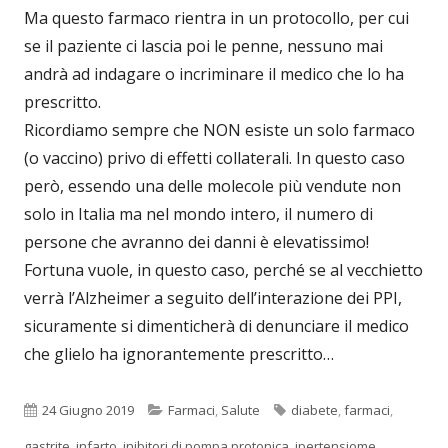
Ma questo farmaco rientra in un protocollo, per cui
se il paziente ci lascia poi le penne, nessuno mai
andrà ad indagare o incriminare il medico che lo ha
prescritto.
Ricordiamo sempre che NON esiste un solo farmaco
(o vaccino) privo di effetti collaterali. In questo caso
però, essendo una delle molecole più vendute non
solo in Italia ma nel mondo intero, il numero di
persone che avranno dei danni è elevatissimo!
Fortuna vuole, in questo caso, perché se al vecchietto
verrà l’Alzheimer a seguito dell’interazione dei PPI,
sicuramente si dimenticherà di denunciare il medico
che glielo ha ignorantemente prescritto…
Pubblicato
Categorie
Tag
24 Giugno 2019
Farmaci
,
Salute
diabete
,
farmaci
,
gastrite
,
infarto
,
inibitori di pompa protonica
,
ipertensiome
,