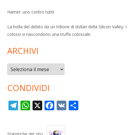
Hamer: uno contro tutti!
La bolla del debito da un trilione di dollari della Silicon Valley. I
colossi vi nascondono una truffa colossale
ARCHIVI
Archivi
CONDIVIDI
T
W
X
F
V
C
el
h
ac
K
o
e
at
e
n
gr
s
b
di
Statistiche del sito…