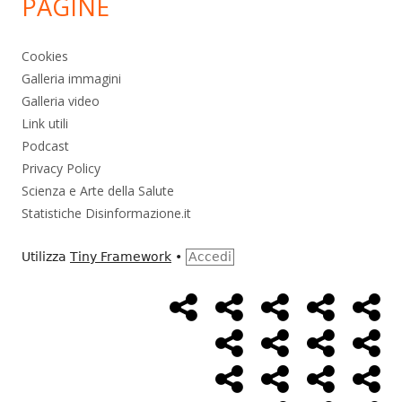
PAGINE
Cookies
Galleria immagini
Galleria video
Link utili
Podcast
Privacy Policy
Scienza e Arte della Salute
Statistiche Disinformazione.it
Utilizza
Tiny Framework
•
Accedi
Home
Alimentazione
Ambiente
Bambini
Bio
Menù
Page
social
Cancro
Controllo
Economia
Eso
link
Farmaci
Massoneria
NWO
Poli