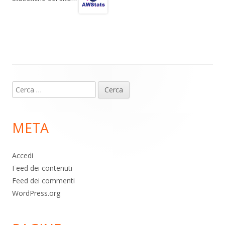
a
A
o
vi
m
p
o
di
p
k
Contenuto
Ricerca
piè
per:
di
META
pagina
Accedi
Feed dei contenuti
Feed dei commenti
WordPress.org