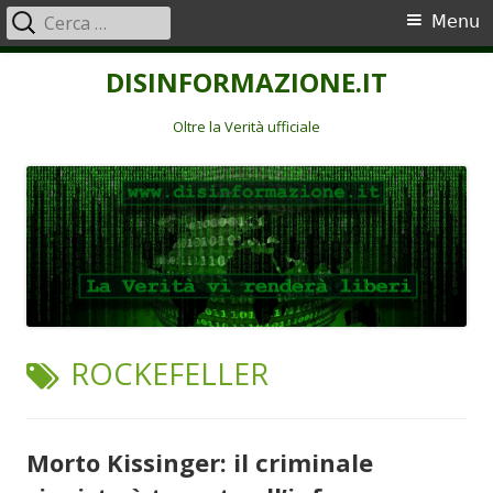
Ricerca
Menu
Menu
per:
principale
Vai
DISINFORMAZIONE.IT
al
contenuto
Oltre la Verità ufficiale
TAG:
ROCKEFELLER
Morto Kissinger: il criminale