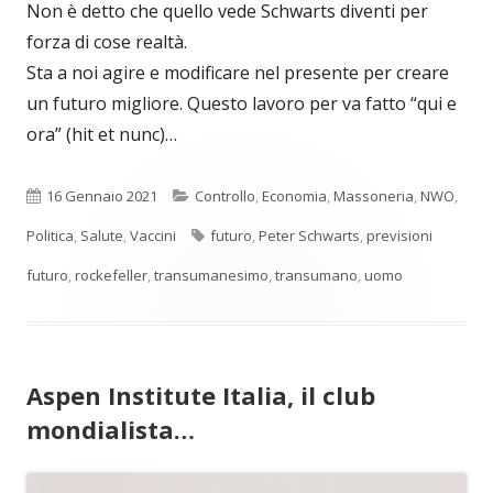
Non è detto che quello vede Schwarts diventi per
forza di cose realtà.
Sta a noi agire e modificare nel presente per creare
un futuro migliore. Questo lavoro per va fatto “qui e
ora” (hit et nunc)…
Pubblicato
Categorie
16 Gennaio 2021
Controllo
,
Economia
,
Massoneria
,
NWO
,
Tag
Politica
,
Salute
,
Vaccini
futuro
,
Peter Schwarts
,
previsioni
futuro
,
rockefeller
,
transumanesimo
,
transumano
,
uomo
Aspen Institute Italia, il club
mondialista…