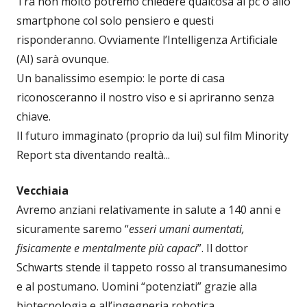
Tra non molto potremo chiedere qualcosa al pc o allo
smartphone col solo pensiero e questi
risponderanno. Ovviamente l’Intelligenza Artificiale
(AI) sarà ovunque.
Un banalissimo esempio: le porte di casa
riconosceranno il nostro viso e si apriranno senza
chiave.
Il futuro immaginato (proprio da lui) sul film Minority
Report sta diventando realtà...
Vecchiaia
Avremo anziani relativamente in salute a 140 anni e
sicuramente saremo “
esseri umani aumentati,
fisicamente e mentalmente più capaci
”. Il dottor
Schwarts stende il tappeto rosso al transumanesimo
e al postumano. Uomini “potenziati” grazie alla
biotecnologia e all’ingegneria robotica.