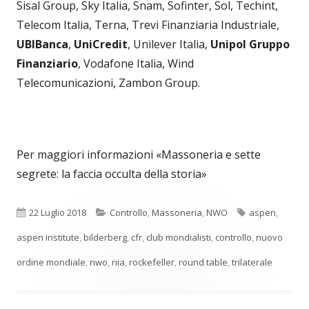
Sisal Group, Sky Italia, Snam, Sofinter, Sol, Techint,
Telecom Italia, Terna, Trevi Finanziaria Industriale,
UBIBanca
,
UniCredit
, Unilever Italia,
Unipol Gruppo
Finanziario
, Vodafone Italia, Wind
Telecomunicazioni, Zambon Group.
Per maggiori informazioni «Massoneria e sette
segrete: la faccia occulta della storia»
Pubblicato
Categorie
Tag
22 Luglio 2018
Controllo
,
Massoneria
,
NWO
aspen
,
aspen institute
,
bilderberg
,
cfr
,
club mondialisti
,
controllo
,
nuovo
ordine mondiale
,
nwo
,
riia
,
rockefeller
,
round table
,
trilaterale