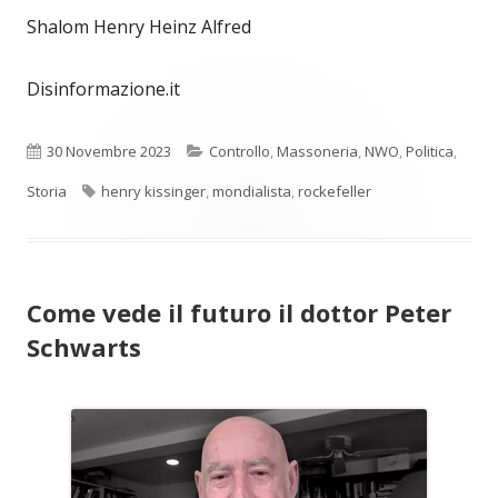
Shalom Henry Heinz Alfred
Disinformazione.it
Pubblicato
Categorie
30 Novembre 2023
Controllo
,
Massoneria
,
NWO
,
Politica
,
Tag
Storia
henry kissinger
,
mondialista
,
rockefeller
Come vede il futuro il dottor Peter
Schwarts