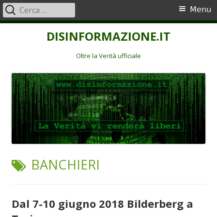
Ricerca
Menu
Menu
per:
principale
Vai
DISINFORMAZIONE.IT
al
contenuto
Oltre la Verità ufficiale
TAG:
BANCHIERI
Dal 7-10 giugno 2018 Bilderberg a