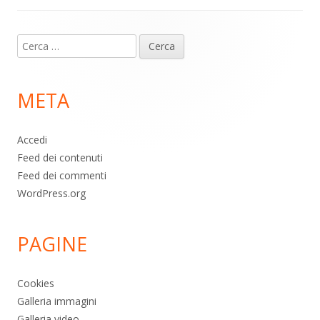
Contenuto
Ricerca
piè
per:
di
META
pagina
Accedi
Feed dei contenuti
Feed dei commenti
WordPress.org
PAGINE
Cookies
Galleria immagini
Galleria video