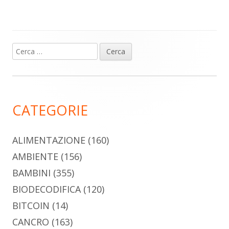
Ricerca
Barra
per:
laterale
principale
CATEGORIE
ALIMENTAZIONE
(160)
AMBIENTE
(156)
BAMBINI
(355)
BIODECODIFICA
(120)
BITCOIN
(14)
CANCRO
(163)