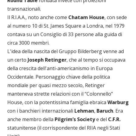
Round Table
fondata invece con proiezioni
transnazionali.
Il R.I.A.A., noto anche come
Chatam House
, con sede
al numero 10 di St. James Square a Londra, nel 1979
contava su un Consiglio di 33 persone alla guida di
circa 3000 membri.
L'idea della nascita del Gruppo Bilderberg venne ad
un certo
Joseph Retinger
, che al tempo si occupava
della crescita dell'anti-americanismo in Europa
Occidentale. Personaggio chiave della politica
mondiale per quasi mezzo secolo, Retinger
manteneva strette relazioni con il “Colonnello”
House, con la potentissima famiglia ebraica
Warburg
con i banchieri internazionali
Lehman
,
Baruch
. Era
anche membro della
Pilgrim’s Society
e del
C.F.R.
statunitense (il corrispondente del RIIA negli Stati