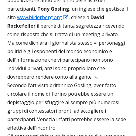
pubblicazione anno per anno delle liste dei
partecipanti,
Tony Gosling
, un inglese che gestisce il
Apre
sito
www.bilderberg.org
, chiese a
David
in
Rockefeller
il perchè di tanta segretezza ricevendo
una
come risposta che si tratta di un meeting privato.
nuova
Ma come dichiara il giornalista stesso «i personaggi
finestra
politici e gli esponenti del mondo economico e
dell'informazione che vi partecipano non sono
individui privati, anzi sono proprio loro che
dovrebbero rendere conto alla gente...».
Secondo l’attivista britannico Gosling, aver fatto
circolare il nome di Torino potrebbe essere un
depistaggio per sfuggire ai sempre più numerosi
gruppi di contestatori pronti ad accogliere i
partecipanti. Venezia infatti potrebbe essere la sede
effettiva dell’incontro.