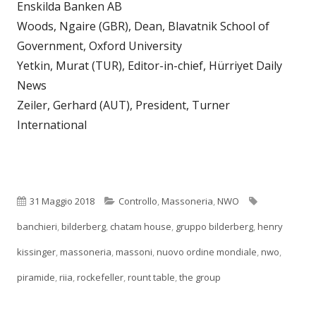
Enskilda Banken AB
Woods, Ngaire (GBR), Dean, Blavatnik School of
Government, Oxford University
Yetkin, Murat (TUR), Editor-in-chief, Hürriyet Daily
News
Zeiler, Gerhard (AUT), President, Turner
International
Pubblicato
Categorie
Tag
31 Maggio 2018
Controllo
,
Massoneria
,
NWO
banchieri
,
bilderberg
,
chatam house
,
gruppo bilderberg
,
henry
kissinger
,
massoneria
,
massoni
,
nuovo ordine mondiale
,
nwo
,
piramide
,
riia
,
rockefeller
,
rount table
,
the group