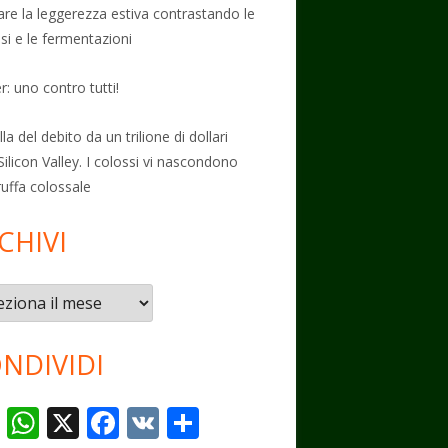
vare la leggerezza estiva contrastando le
osi e le fermentazioni
: uno contro tutti!
la del debito da un trilione di dollari
Silicon Valley. I colossi vi nascondono
ruffa colossale
CHIVI
vi
NDIVIDI
T
W
X
F
V
C