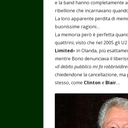
e la band hanno completamente abi
ribellione che incarnavano quando
La loro apparente perdita di memor
buonissime ragioni…
La memoria però è perfetta quando s
quattrini, visto che nel 2005 gli U2 
Limited
» in Olanda, più esattamen
mentre Bono denunciava il liberis
«
Il debito pubblico mi fa rabbrividire
chiedendone la cancellazione, ma 
stesso, come
Clinton
e
Blair
….