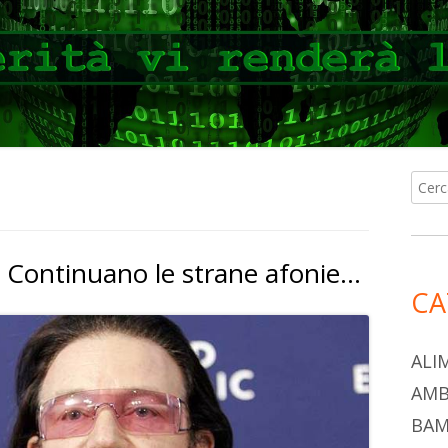
Ricer
Ba
per:
lat
 Continuano le strane afonie…
pri
CA
ALI
AMB
BAM