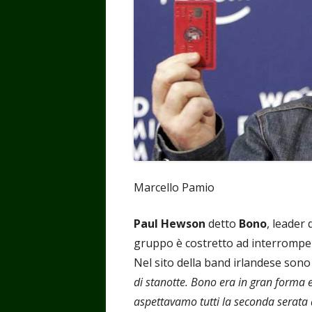
Marcello Pamio
Paul Hewson
detto
Bono
, leader 
gruppo è costretto ad interromper
Nel sito della band irlandese sono
di stanotte. Bono era in gran forma 
aspettavamo tutti la seconda serata