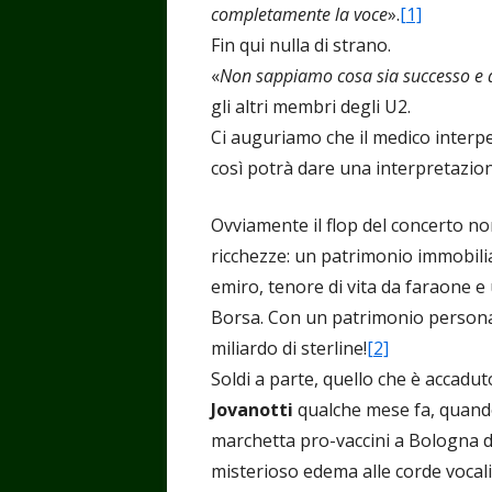
completamente la voce
».
[1]
Fin qui nulla di strano.
«
Non sappiamo cosa sia successo e 
gli altri membri degli U2.
Ci auguriamo che il medico interpe
così potrà dare una interpretazion
Ovviamente il flop del concerto n
ricchezze: un patrimonio immobili
emiro, tenore di vita da faraone e 
Borsa. Con un patrimonio personale,
miliardo di sterline!
[2]
Soldi a parte, quello che è accadut
Jovanotti
qualche mese fa, quando 
marchetta pro-vaccini a Bologna du
misterioso edema alle corde vocali 