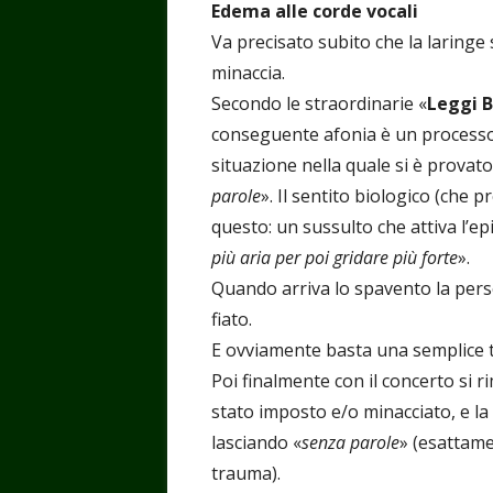
Edema alle corde vocali
Va precisato subito che la laringe 
minaccia.
Secondo le straordinarie «
Leggi B
conseguente afonia è un processo
situazione nella quale si è provat
parole
». Il sentito biologico (che 
questo: un sussulto che attiva l’ep
più aria per poi gridare più forte
».
Quando arriva lo spavento la pers
fiato.
E ovviamente basta una semplice t
Poi finalmente con il concerto si r
stato imposto e/o minacciato, e la 
lasciando «
senza parole
» (esattam
trauma).