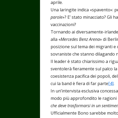
aprile.
Una laringite indica «spavento»: p
parole
»? E’ stato minacciato? Gli 
vaccinazioni?
Tornando ai diversamente-irlandes
alla «
Mercedes Benz Arena
» di Ber
posizione sul tema dei migranti e c
sovraniste che stanno dilagando ne
Il leader è stato chiarissimo a rigu
sventolerà fieramente sul palco la
coesistenza pacifica dei popoli, del
cui la band è fiera di far parte
[4]
.
In un’intervista esclusiva concess
modo più approfondito le ragioni di
che deve trasformarsi in un sentime
Ufficialmente Bono sarebbe molto 