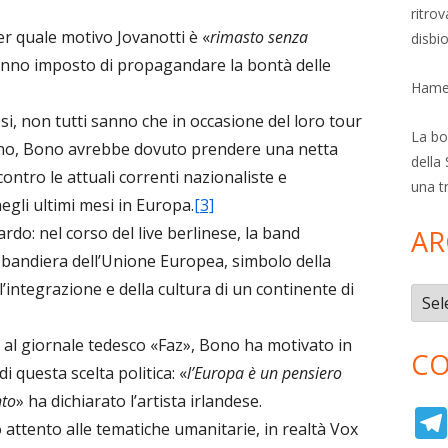
ritro
er quale motivo Jovanotti è «
rimasto senza
disbi
hanno imposto di propagandare la bontà delle
Hamer
i, non tutti sanno che in occasione del loro tour
La bol
lino, Bono avrebbe dovuto prendere una netta
della 
ontro le attuali correnti nazionaliste e
una t
gli ultimi mesi in Europa.
[3]
ardo: nel corso del live berlinese, la band
AR
 bandiera dell’Unione Europea, simbolo della
l’integrazione e della cultura di un continente di
Archi
a al giornale tedesco «Faz», Bono ha motivato in
CO
 questa scelta politica: «
l’Europa è un pensiero
nto
» ha dichiarato l’artista irlandese.
attento alle tematiche umanitarie, in realtà Vox