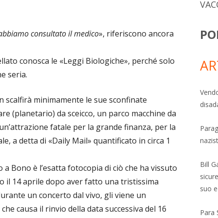
VAC
PO
abbiamo consultato il medico
», riferiscono ancora
llato conosca le «Leggi Biologiche», perché solo
AR
e seria.
Vendo
on scalfirà minimamente le sue sconfinate
disad
are (planetario) da sceicco, un parco macchine da
un’attrazione fatale per la grande finanza, per la
Parag
 a detta di «Daily Mail» quantificato in circa 1
nazis
Bill 
o a Bono è l’esatta fotocopia di ciò che ha vissuto
sicure
il 14 aprile dopo aver fatto una tristissima
suo e
rante un concerto dal vivo, gli viene un
che causa il rinvio della data successiva del 16
Para 