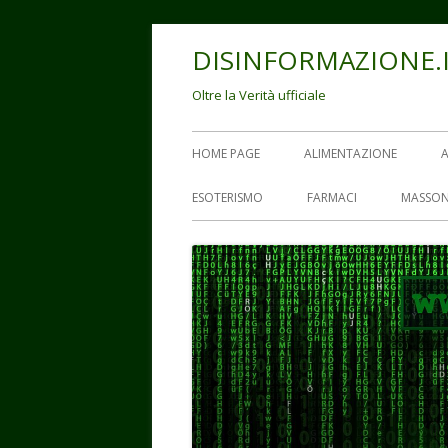
Vai
DISINFORMAZIONE.
al
contenuto
Oltre la Verità ufficiale
Menu
HOME PAGE
ALIMENTAZIONE
principale
ESOTERISMO
FARMACI
MASSON