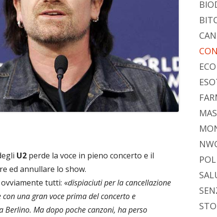
BIO
BIT
CAN
CON
ECO
ESO
FAR
MAS
MO
NW
degli
U2
perde la voce in pieno concerto e il
POL
e ed annullare lo show.
SAL
 ovviamente tutti: «
dispiaciuti per la cancellazione
SEN
e con una gran voce prima del concerto e
STO
 a Berlino. Ma dopo poche canzoni, ha perso