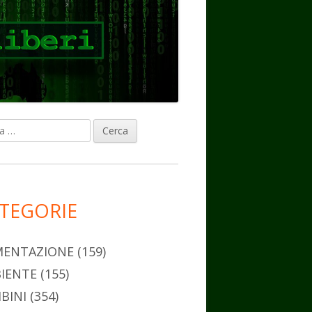
ca
rra
erale
ncipale
TEGORIE
MENTAZIONE
(159)
IENTE
(155)
BINI
(354)