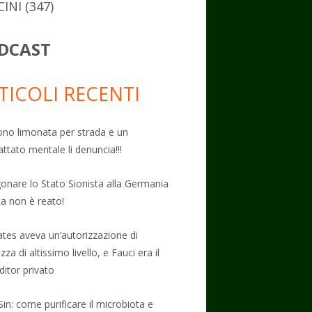
CINI
(347)
DCAST
TICOLI RECENTI
no limonata per strada e un
attato mentale li denuncia!!!
onare lo Stato Sionista alla Germania
ta non è reato!
Gates aveva un’autorizzazione di
zza di altissimo livello, e Fauci era il
ditor privato
Sin: come purificare il microbiota e