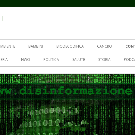
IT
AMBIENTE
BAMBINI
BIODECODIFICA
CANCRO
CON
ERIA
NWO
POLITICA
SALUTE
STORIA
PODC