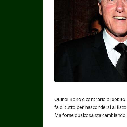
Quindi Bono è contrario al debito p
fa di tutto per nascondersi al fisc
Ma forse qualcosa sta cambiando, 