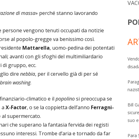
VAC
trazione di massa
» perché stanno lavorando
PO
le persone vengono tenuti occupati da notizie
 forse al popolo-gregge va benissimo così.
AR
presidente
Mattarella
, uomo-pedina dei potentati
ali; avanti con gli sfoghi del multimiliardario
Vendo
ri di gruppo, ecc.
disad
glio dire
nebbia
, per il cervello già di per sé
Parag
brain washing
.
nazis
finanziario-climatico e il
popolino
si preoccupa se
Bill 
o a
X-Factor
, o se la coppietta dell’anno
Ferragni-
sicure
e al supermercato.
suo e
ari che superano la fantasia fervida dei registi
suno interessi. Trombe d’aria e tornado da far
Para 