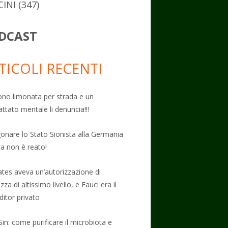
CINI
(347)
DCAST
TICOLI RECENTI
no limonata per strada e un
attato mentale li denuncia!!!
onare lo Stato Sionista alla Germania
ta non è reato!
Gates aveva un’autorizzazione di
zza di altissimo livello, e Fauci era il
ditor privato
Sin: come purificare il microbiota e