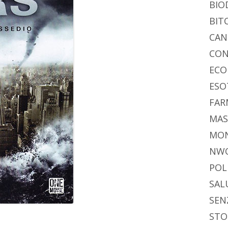
BIO
BIT
CAN
CON
ECO
ESO
FAR
MAS
MO
NW
POL
SAL
SEN
STO