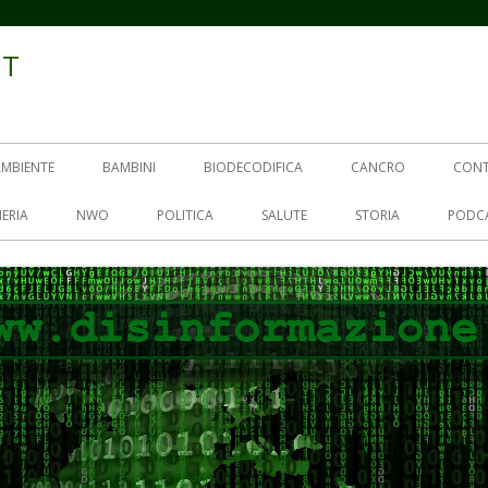
IT
AMBIENTE
BAMBINI
BIODECODIFICA
CANCRO
CON
ERIA
NWO
POLITICA
SALUTE
STORIA
PODC