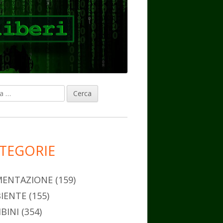
ca
rra
erale
ncipale
TEGORIE
MENTAZIONE
(159)
IENTE
(155)
BINI
(354)