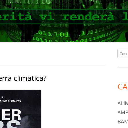
Ricer
Ba
per:
lat
rra climatica?
pri
CA
ALI
AMB
BAM