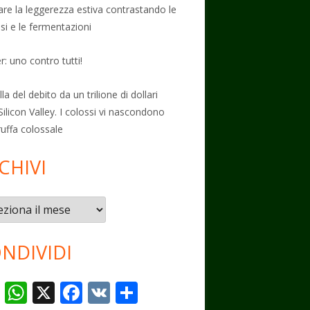
vare la leggerezza estiva contrastando le
osi e le fermentazioni
: uno contro tutti!
la del debito da un trilione di dollari
Silicon Valley. I colossi vi nascondono
ruffa colossale
CHIVI
vi
NDIVIDI
T
W
X
F
V
C