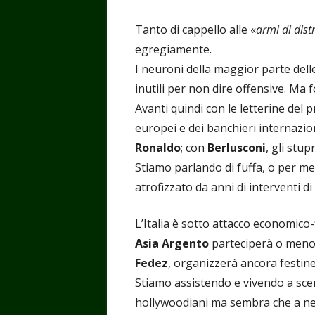
Tanto di cappello alle «
armi di dis
egregiamente.
I neuroni della maggior parte del
inutili per non dire offensive. Ma
Avanti quindi con le letterine del 
europei e dei banchieri internazion
Ronaldo
; con
Berlusconi
, gli stup
Stiamo parlando di fuffa, o per me
atrofizzato da anni di interventi di
L’Italia è sotto attacco economico-
Asia Argento
parteciperà o men
Fedez
, organizzerà ancora festin
Stiamo assistendo e vivendo a scen
hollywoodiani ma sembra che a nes