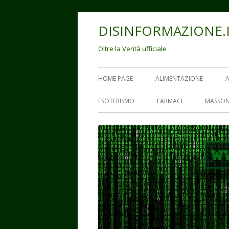
Vai
DISINFORMAZIONE.
al
contenuto
Oltre la Verità ufficiale
Menu
HOME PAGE
ALIMENTAZIONE
principale
ESOTERISMO
FARMACI
MASSON