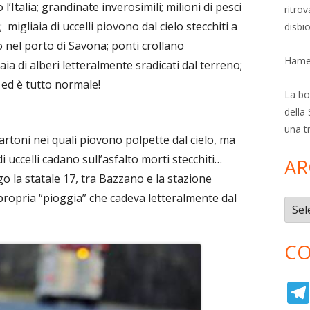
 l’Italia; grandinate inverosimili; milioni di pesci
ritro
migliaia di uccelli piovono dal cielo stecchiti a
disbi
o nel porto di Savona; ponti crollano
Hamer
aia di alberi letteralmente sradicati dal terreno;
. ed è tutto normale!
La bol
della 
una t
cartoni nei quali piovono polpette dal cielo, ma
 uccelli cadano sull’asfalto morti stecchiti…
AR
o la statale 17, tra Bazzano e la stazione
 propria “pioggia” che cadeva letteralmente dal
Archi
CO