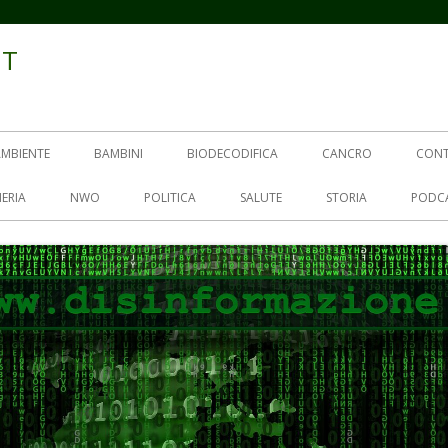
IT
AMBIENTE
BAMBINI
BIODECODIFICA
CANCRO
CON
ERIA
NWO
POLITICA
SALUTE
STORIA
PODC