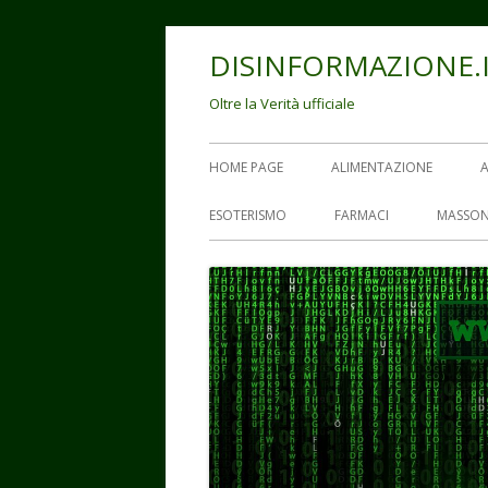
Vai
DISINFORMAZIONE.
al
contenuto
Oltre la Verità ufficiale
Menu
HOME PAGE
ALIMENTAZIONE
principale
ESOTERISMO
FARMACI
MASSON