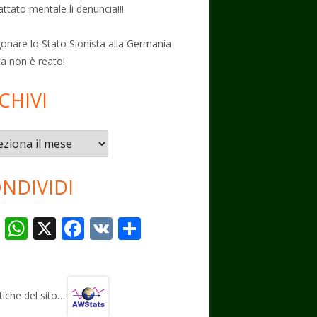
attato mentale li denuncia!!!
onare lo Stato Sionista alla Germania
ta non è reato!
CHIVI
vi
NDIVIDI
T
W
X
F
V
C
el
h
ac
K
o
e
at
e
n
gr
s
b
di
stiche del sito…