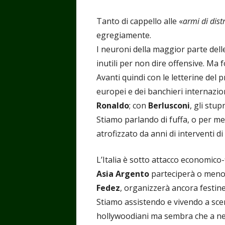
Tanto di cappello alle «
armi di dis
egregiamente.
I neuroni della maggior parte del
inutili per non dire offensive. Ma
Avanti quindi con le letterine del 
europei e dei banchieri internazion
Ronaldo
; con
Berlusconi
, gli stup
Stiamo parlando di fuffa, o per me
atrofizzato da anni di interventi di
L’Italia è sotto attacco economico-
Asia Argento
parteciperà o men
Fedez
, organizzerà ancora festin
Stiamo assistendo e vivendo a scen
hollywoodiani ma sembra che a nes