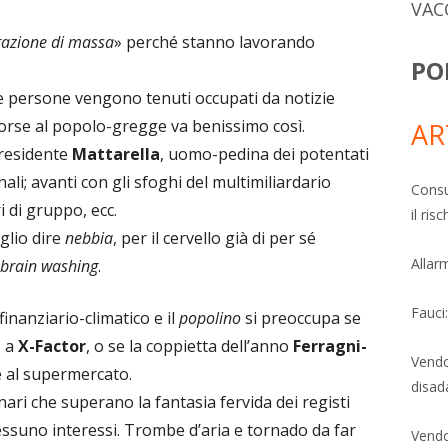
VAC
trazione di massa
» perché stanno lavorando
PO
le persone vengono tenuti occupati da notizie
 forse al popolo-gregge va benissimo così.
AR
presidente
Mattarella
, uomo-pedina dei potentati
ali; avanti con gli sfoghi del multimiliardario
Consu
ri di gruppo, ecc.
il ri
glio dire
nebbia
, per il cervello già di per sé
Allarm
brain washing
.
Fauci
finanziario-climatico e il
popolino
si preoccupa se
o a
X-Factor
, o se la coppietta dell’anno
Ferragni-
Vendo
e al supermercato.
disad
ari che superano la fantasia fervida dei registi
suno interessi. Trombe d’aria e tornado da far
Vendo