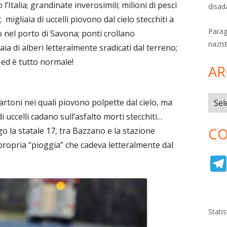
 l’Italia; grandinate inverosimili; milioni di pesci
disad
migliaia di uccelli piovono dal cielo stecchiti a
Parag
o nel porto di Savona; ponti crollano
nazis
aia di alberi letteralmente sradicati dal terreno;
. ed è tutto normale!
AR
Archi
cartoni nei quali piovono polpette dal cielo, ma
 uccelli cadano sull’asfalto morti stecchiti…
CO
o la statale 17, tra Bazzano e la stazione
 propria “pioggia” che cadeva letteralmente dal
Stati