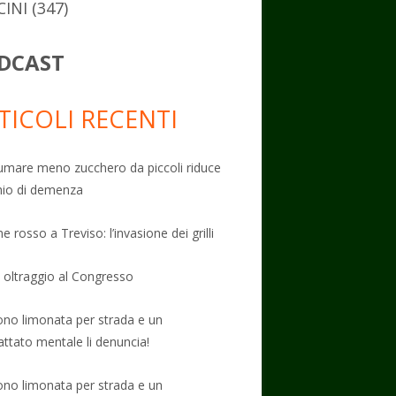
CINI
(347)
DCAST
TICOLI RECENTI
mare meno zucchero da piccoli riduce
schio di demenza
e rosso a Treviso: l’invasione dei grilli
: oltraggio al Congresso
no limonata per strada e un
attato mentale li denuncia!
no limonata per strada e un