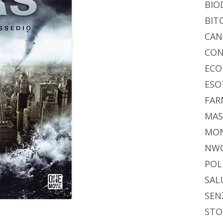
BIO
BIT
CAN
CON
ECO
ESO
FAR
MAS
MO
NW
POL
SAL
SEN
STO