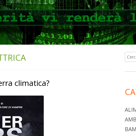
TTRICA
Ricer
Ba
per:
lat
rra climatica?
pri
CA
ALI
AMB
BAM