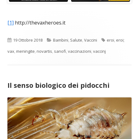
[1]
http://thevaxheroes.it
Pubblicato
Categorie
Tag
19 Ottobre 2018
Bambini
,
Salute
,
Vaccini
eroi
,
eroi;
vax
,
meningite
,
novartis
,
sanofi
,
vaccinazioni
,
vaccinj
Il senso biologico dei pidocchi