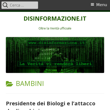
Ricerca
Menu
Menu
per:
principale
Vai
DISINFORMAZIONE.IT
al
contenuto
Oltre la Verità ufficiale
CATEGORIA:
BAMBINI
Presidente dei Biologi e l’attacco