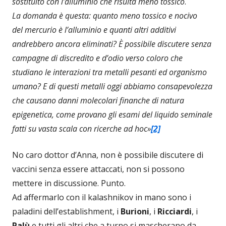
sostituito con l’alluminio che risulta meno tossico
.
La domanda è questa: quanto meno tossico e nocivo
del mercurio è l’alluminio e quanti altri additivi
andrebbero ancora eliminati? È possibile discutere senza
campagne di discredito e d’odio verso coloro che
studiano le interazioni tra metalli pesanti ed organismo
umano? E di questi metalli oggi abbiamo consapevolezza
che causano danni molecolari finanche di natura
epigenetica, come provano gli esami del liquido seminale
fatti su vasta scala con ricerche ad hoc»
[2]
No caro dottor d’Anna, non è possibile discutere di
vaccini senza essere attaccati, non si possono
mettere in discussione. Punto.
Ad affermarlo con il kalashnikov in mano sono i
paladini dell’establishment, i
Burioni
, i
Ricciardi
, i
Palù
e tutti gli altri che a turno si mascherano da