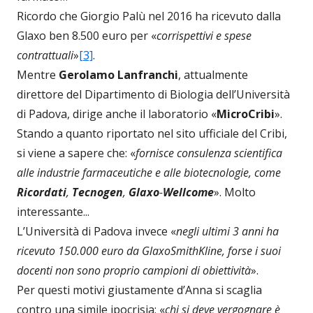
Ricordo che Giorgio Palù nel 2016 ha ricevuto dalla
Glaxo ben 8.500 euro per «
corrispettivi e spese
contrattuali
»
[3]
.
Mentre
Gerolamo Lanfranchi
, attualmente
direttore del Dipartimento di Biologia dell’Università
di Padova, dirige anche il laboratorio «
MicroCribi
».
Stando a quanto riportato nel sito ufficiale del Cribi,
si viene a sapere che: «
fornisce consulenza scientifica
alle industrie farmaceutiche e alle biotecnologie, come
Ricordati
,
Tecnogen
,
Glaxo
-
Wellcome
». Molto
interessante...
L’Università di Padova invece «
negli ultimi 3 anni ha
ricevuto 150.000 euro da GlaxoSmithKline, forse i suoi
docenti non sono proprio campioni di obiettività
».
Per questi motivi giustamente d’Anna si scaglia
contro una simile ipocrisia: «
chi si deve vergognare è