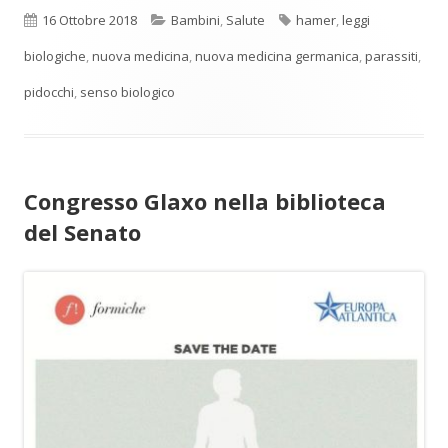
Pubblicato
Categorie
Tag
16 Ottobre 2018
Bambini
,
Salute
hamer
,
leggi
biologiche
,
nuova medicina
,
nuova medicina germanica
,
parassiti
,
pidocchi
,
senso biologico
Congresso Glaxo nella biblioteca
del Senato