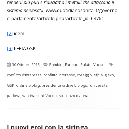
renderli più puri e riduciamo i metalli che attaccano il
sistema nervoso
”», www.quotidianosanita.it/governo-
e-parlamento/articolo.php?articolo_id=64761
[2]
idem
[3]
EFPIA GSK
Pubblicato
Categorie
Tag
30 Ottobre 2018
Bambini
,
Farmaci
,
Salute
,
Vaccini
conflitto d'interesse
,
conflitto interesse
,
coraggio
,
efpia
,
glaxo
,
GSK
,
ordine biologi
,
presidente ordine biologici
,
università
padova
,
vaccinazioni
,
Vaccini
,
vincenzo d'anna
I nuovi eroi con la siringa…