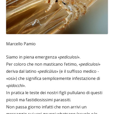
Marcello Pamio
Siamo in piena emergenza «
pediculosi
».
Per coloro che non masticano l’etimo, «
pediculosi
»
deriva dal latino «
pedicŭlus
» (e il suffisso medico -
«osi») che significa semplicemente infestazione di
«
pidocchi
».
In pratica le teste dei nostri figli pullulano di questi
piccoli ma fastidiosissimi parassiti.
Non passa giorno infatti che non arrivi un
messaggio sui vari gruppi whatsapp (scuole e/o