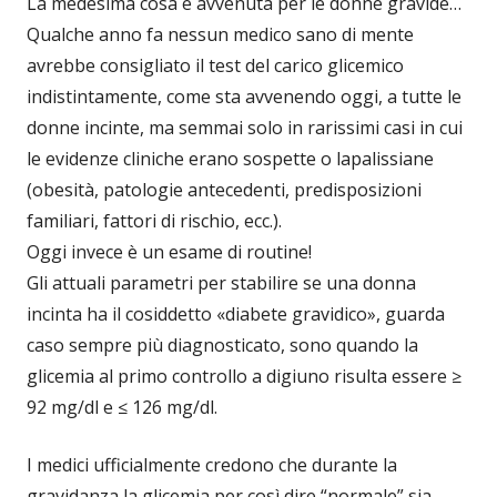
La medesima cosa è avvenuta per le donne gravide…
Qualche anno fa nessun medico sano di mente
avrebbe consigliato il test del carico glicemico
indistintamente, come sta avvenendo oggi, a tutte le
donne incinte, ma semmai solo in rarissimi casi in cui
le evidenze cliniche erano sospette o lapalissiane
(obesità, patologie antecedenti, predisposizioni
familiari, fattori di rischio, ecc.).
Oggi invece è un esame di routine!
Gli attuali parametri per stabilire se una donna
incinta ha il cosiddetto «diabete gravidico», guarda
caso sempre più diagnosticato, sono quando la
glicemia al primo controllo a digiuno risulta essere ≥
92 mg/dl e ≤ 126 mg/dl.
I medici ufficialmente credono che durante la
gravidanza la glicemia per così dire “normale” sia