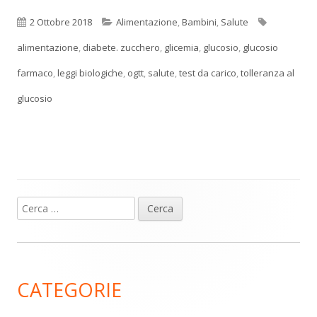
Pubblicato
Categorie
Tag
2 Ottobre 2018
Alimentazione
,
Bambini
,
Salute
alimentazione
,
diabete. zucchero
,
glicemia
,
glucosio
,
glucosio
farmaco
,
leggi biologiche
,
ogtt
,
salute
,
test da carico
,
tolleranza al
glucosio
Ricerca
Barra
per:
laterale
principale
CATEGORIE