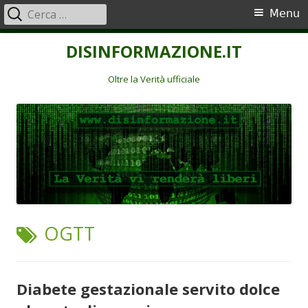
Ricerca
Menu
Menu
per:
principale
Vai
DISINFORMAZIONE.IT
al
contenuto
Oltre la Verità ufficiale
TAG:
OGTT
Diabete gestazionale servito dolce