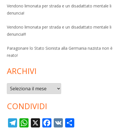
Vendono limonata per strada e un disadattato mentale li
denuncia!
Vendono limonata per strada e un disadattato mentale li
denuncia!!!
Paragonare lo Stato Sionista alla Germania nazista non è
reato!
ARCHIVI
Archivi
CONDIVIDI
T
W
X
F
V
C