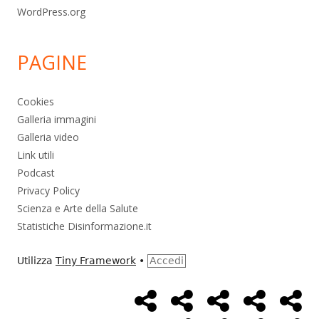
WordPress.org
PAGINE
Cookies
Galleria immagini
Galleria video
Link utili
Podcast
Privacy Policy
Scienza e Arte della Salute
Statistiche Disinformazione.it
Utilizza
Tiny Framework
•
Accedi
Home
Alimentazione
Ambiente
Bambini
Bio
Menù
Page
social