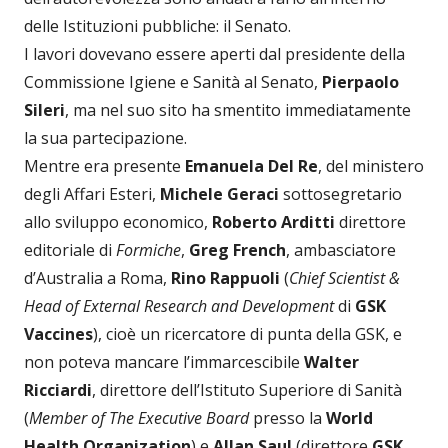
delle Istituzioni pubbliche: il Senato.
I lavori dovevano essere aperti dal presidente della
Commissione Igiene e Sanità al Senato,
Pierpaolo
Sileri
, ma nel suo sito ha smentito immediatamente
la sua partecipazione.
Mentre era presente
Emanuela Del Re
, del ministero
degli Affari Esteri,
Michele Geraci
sottosegretario
allo sviluppo economico,
Roberto Arditti
direttore
editoriale di
Formiche
,
Greg French
, ambasciatore
d’Australia a Roma,
Rino Rappuoli
(
Chief Scientist &
Head of External Research and Development
di
GSK
Vaccines
), cioè un ricercatore di punta della GSK, e
non poteva mancare l’immarcescibile
Walter
Ricciardi
, direttore dell’Istituto Superiore di Sanità
(
Member of The Executive Board
presso la
World
Health Organization
) e
Allan Saul
(direttore
GSK