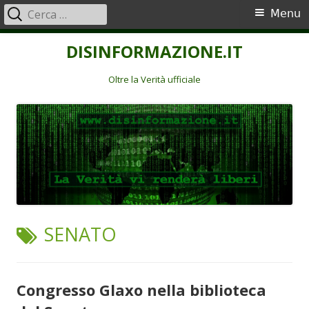
Ricerca
Menu
Menu
per:
principale
Vai
DISINFORMAZIONE.IT
al
contenuto
Oltre la Verità ufficiale
TAG:
SENATO
Congresso Glaxo nella biblioteca