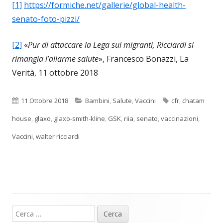
[1]
https://formiche.net/gallerie/global-health-
senato-foto-pizzi/
[2]
«
Pur di attaccare la Lega sui migranti, Ricciardi si
rimangia l’allarme salute
», Francesco Bonazzi, La
Verità, 11 ottobre 2018
Pubblicato
Categorie
Tag
11 Ottobre 2018
Bambini
,
Salute
,
Vaccini
cfr
,
chatam
house
,
glaxo
,
glaxo-smith-kline
,
GSK
,
riia
,
senato
,
vaccinazioni
,
Vaccini
,
walter ricciardi
Ricerca
Barra