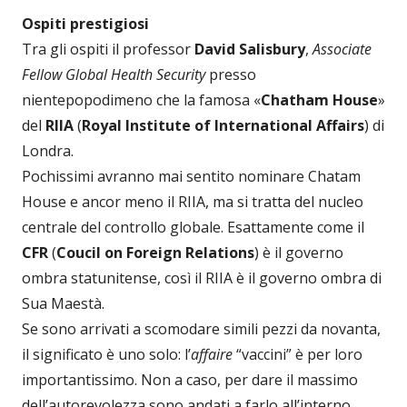
Ospiti prestigiosi
Tra gli ospiti il professor
David Salisbury
,
Associate
Fellow Global Health Security
presso
nientepopodimeno che la famosa «
Chatham House
»
del
RIIA
(
Royal Institute of International Affairs
) di
Londra.
Pochissimi avranno mai sentito nominare Chatam
House e ancor meno il RIIA, ma si tratta del nucleo
centrale del controllo globale. Esattamente come il
CFR
(
Coucil on Foreign Relations
) è il governo
ombra statunitense, così il RIIA è il governo ombra di
Sua Maestà.
Se sono arrivati a scomodare simili pezzi da novanta,
il significato è uno solo: l’
affaire
“vaccini” è per loro
importantissimo. Non a caso, per dare il massimo
dell’autorevolezza sono andati a farlo all’interno