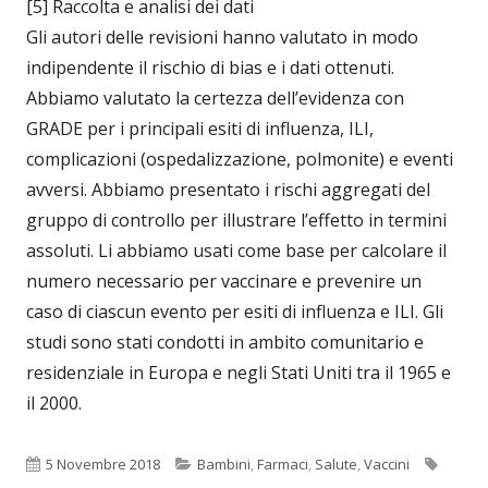
[5] Raccolta e analisi dei dati
Gli autori delle revisioni hanno valutato in modo
indipendente il rischio di bias e i dati ottenuti.
Abbiamo valutato la certezza dell’evidenza con
GRADE per i principali esiti di influenza, ILI,
complicazioni (ospedalizzazione, polmonite) e eventi
avversi. Abbiamo presentato i rischi aggregati del
gruppo di controllo per illustrare l’effetto in termini
assoluti. Li abbiamo usati come base per calcolare il
numero necessario per vaccinare e prevenire un
caso di ciascun evento per esiti di influenza e ILI. Gli
studi sono stati condotti in ambito comunitario e
residenziale in Europa e negli Stati Uniti tra il 1965 e
il 2000.
Pubblicato
Categorie
Tag
5 Novembre 2018
Bambini
,
Farmaci
,
Salute
,
Vaccini