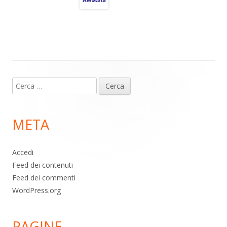
a
A
o
vi
m
p
o
di
p
k
Contenuto
Ricerca
piè
per:
di
META
pagina
Accedi
Feed dei contenuti
Feed dei commenti
WordPress.org
PAGINE