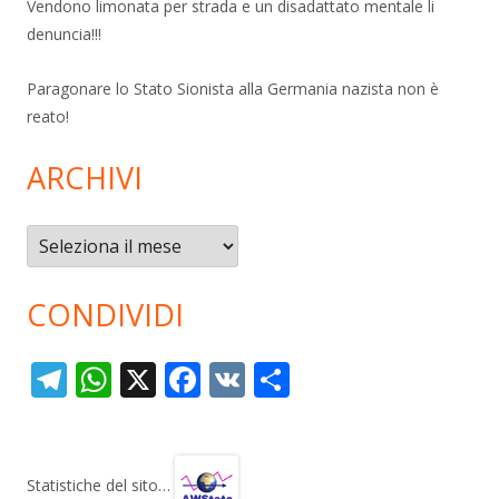
Vendono limonata per strada e un disadattato mentale li
denuncia!!!
Paragonare lo Stato Sionista alla Germania nazista non è
reato!
ARCHIVI
Archivi
CONDIVIDI
T
W
X
F
V
C
el
h
ac
K
o
e
at
e
n
gr
s
b
di
Statistiche del sito…