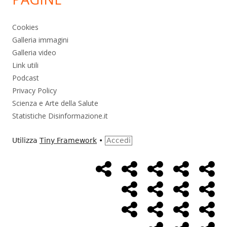
Cookies
Galleria immagini
Galleria video
Link utili
Podcast
Privacy Policy
Scienza e Arte della Salute
Statistiche Disinformazione.it
Utilizza
Tiny Framework
•
Accedi
Home
Alimentazione
Ambiente
Bambini
Bio
Menù
Page
social
Cancro
Controllo
Economia
Eso
link
Farmaci
Massoneria
NWO
Poli
Salute
Storia
Pod