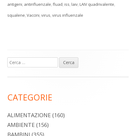
antigeni
,
antinfluenzale
,
fluad
,
iss
,
laiv
,
LAIV quadrivalente
,
squalene
,
Vaccini
,
virus
,
virus influenzale
Ricerca
Barra
per:
laterale
principale
CATEGORIE
ALIMENTAZIONE
(160)
AMBIENTE
(156)
BAMBINI
(355)