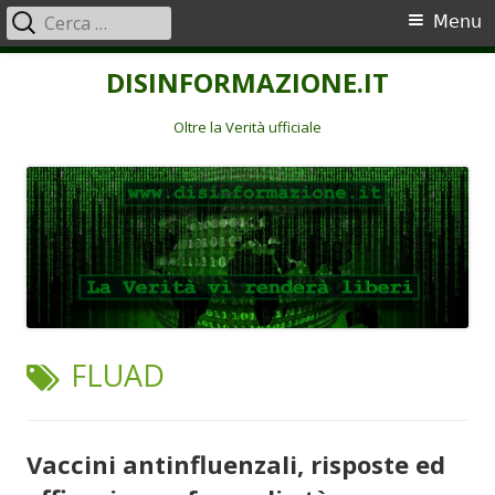
Ricerca
Menu
Menu
per:
principale
Vai
DISINFORMAZIONE.IT
al
contenuto
Oltre la Verità ufficiale
TAG:
FLUAD
Vaccini antinfluenzali, risposte ed