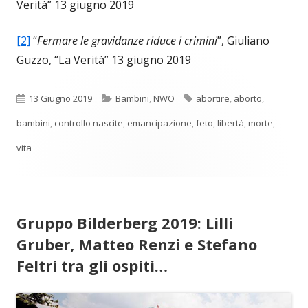
Verità” 13 giugno 2019
[2]
“
Fermare le gravidanze riduce i crimini
”, Giuliano
Guzzo, “La Verità” 13 giugno 2019
Pubblicato
Categorie
Tag
13 Giugno 2019
Bambini
,
NWO
abortire
,
aborto
,
bambini
,
controllo nascite
,
emancipazione
,
feto
,
libertà
,
morte
,
vita
Gruppo Bilderberg 2019: Lilli
Gruber, Matteo Renzi e Stefano
Feltri tra gli ospiti…