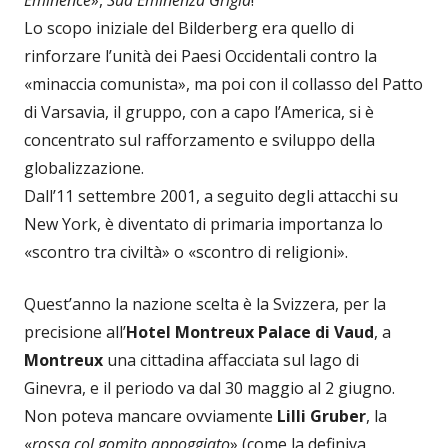
Eminence
»,
Sua Eminenza Grigia
!
Lo scopo iniziale del Bilderberg era quello di
rinforzare l’unità dei Paesi Occidentali contro la
«minaccia comunista», ma poi con il collasso del Patto
di Varsavia, il gruppo, con a capo l’America, si è
concentrato sul rafforzamento e sviluppo della
globalizzazione.
Dall’11 settembre 2001, a seguito degli attacchi su
New York, è diventato di primaria importanza lo
«scontro tra civiltà» o «scontro di religioni».
Quest’anno la nazione scelta è la Svizzera, per la
precisione all’
Hotel Montreux Palace di Vaud
, a
Montreux
una cittadina affacciata sul lago di
Ginevra, e il periodo va dal 30 maggio al 2 giugno.
Non poteva mancare ovviamente
Lilli Gruber
, la
«
rossa col gomito appoggiato
» (come la definiva