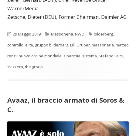
Zeiler, Gerhard (AUT), Chief Revenue Officer,
WarnerMedia
Zetsche, Dieter (DEU), Former Chairman, Daimler AG
Pubblicato
Categorie
Tag
29 Maggio 2019
Massoneria
,
NWO
bilderberg
,
controllo
,
elite
,
gruppo bilderberg
,
Lilli Gruber
,
massoneria
,
matteo
renzi
,
nuovo ordine mondiale
,
sinarchia
,
sistema
,
Stefano Feltri
,
svizzera
,
the group
Avaaz, il braccio armato di Soros &
C.