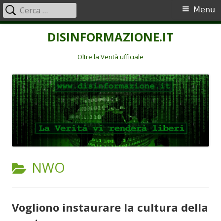
Ricerca
Menu
Menu
per:
principale
Vai
DISINFORMAZIONE.IT
al
contenuto
Oltre la Verità ufficiale
CATEGORIA:
NWO
Vogliono instaurare la cultura della