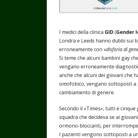
I medici della clinica
GID
(
Gender I
Londra e Leeds hanno dubbi sui ba
erroneamente con «
disforia di gen
Si teme che alcuni bambini gay ch
vengano erroneamente diagnostica
anche che alcuni dei giovani che h
omofobico, vengano sottoposti a p
cambiamento di genere.
Secondo il «Times», tutti e cinque 
squadra che decideva se ai giovan
ormono-bloccanti, per interromper
I pazienti vengono sottoposti a un 