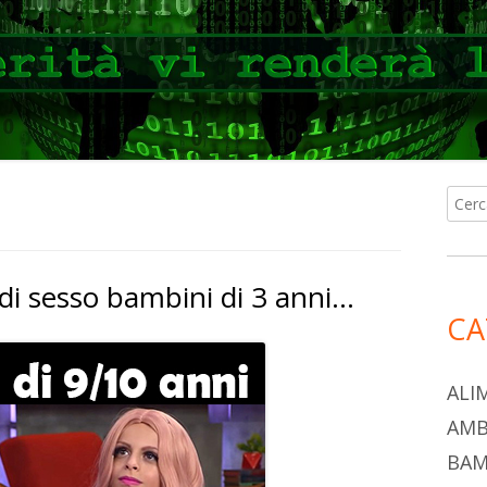
Ricer
Ba
per:
lat
di sesso bambini di 3 anni…
pri
CA
ALI
AMB
BAM