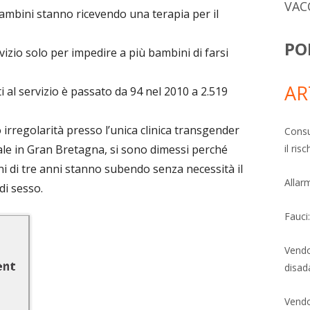
VAC
 bambini stanno ricevendo una terapia per il
PO
izio solo per impedire a più bambini di farsi
AR
ti al servizio è passato da 94 nel 2010 a 2.519
irregolarità presso l’unica clinica transgender
Consu
ale in Gran Bretagna, si sono dimessi perché
il ri
ni di tre anni stanno subendo senza necessità il
Allarm
i sesso.
Fauci
Vendo
disad
Vendo