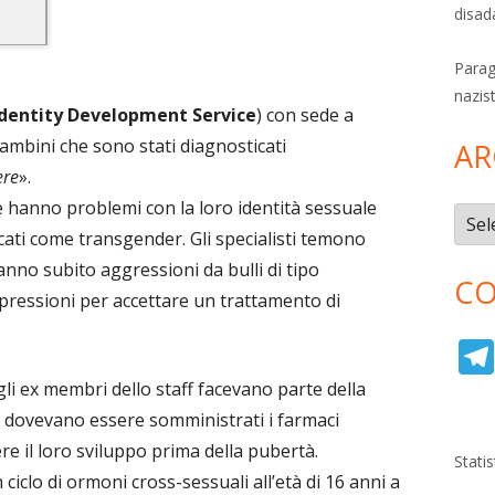
disad
Parag
nazis
dentity Development Service
) con sede a
mbini che sono stati diagnosticati
AR
ere
».
e hanno problemi con la loro identità sessuale
Archi
ti come transgender. Gli specialisti temono
anno subito aggressioni da bulli di tipo
CO
ressioni per accettare un trattamento di
gli ex membri dello staff facevano parte della
i dovevano essere somministrati i farmaci
e il loro sviluppo prima della pubertà.
Stati
ciclo di ormoni cross-sessuali all’età di 16 anni a