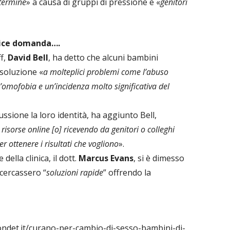
termine
» a causa di gruppi di pressione e «
genitori
ice domanda….
ff,
David Bell
, ha detto che alcuni bambini
soluzione «
a molteplici problemi come l’abuso
, l’omofobia e un’incidenza molto significativa del
ssione la loro identità, ha aggiunto Bell,
risorse online [o] ricevendo da genitori o colleghi
r ottenere i risultati che vogliono
».
ella clinica, il dott.
Marcus Evans
, si è dimesso
 cercassero “
soluzioni rapide
” offrendo la
ondet.it/curano-per-cambio-di-sesso-bambini-di-