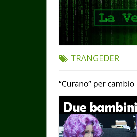
TAG:
TRANGEDER
“Curano” per cambio 