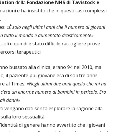
dation
della
Fondazione NHS di Tavistock e
azioni e ha insistito che in questi casi complessi
.
s: «
È solo negli ultimi anni che il numero di giovani
i in tutto il mondo è aumentato drasticamente
»
oli e quindi è stato difficile raccogliere prove
ercorsi terapeutici.
nno bussato alla clinica, erano 94 nel 2010, ma
; il paziente più giovane era di soli tre anni!
re al Times: «
Negli ultimi due anni quello che mi ha
he c’era un enorme numero di bambini in pericolo
.
Ero
ali danni»
ti vengano dati senza esplorare la ragione alla
sulla loro sessualità.
ll’identità di genere hanno avvertito che i giovani