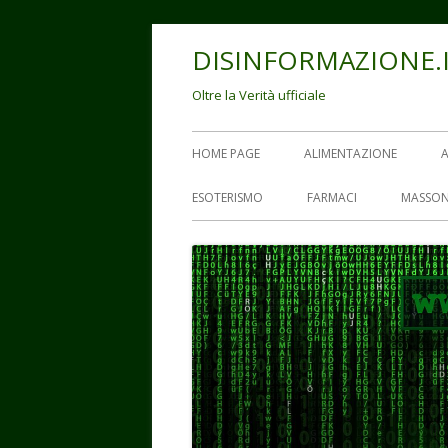
Vai
DISINFORMAZIONE.
al
contenuto
Oltre la Verità ufficiale
Menu
HOME PAGE
ALIMENTAZIONE
principale
ESOTERISMO
FARMACI
MASSON