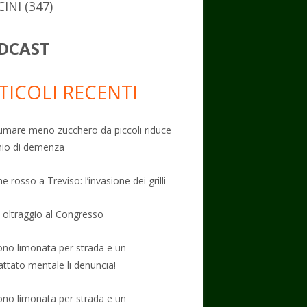
CINI
(347)
DCAST
TICOLI RECENTI
mare meno zucchero da piccoli riduce
schio di demenza
e rosso a Treviso: l’invasione dei grilli
: oltraggio al Congresso
no limonata per strada e un
attato mentale li denuncia!
no limonata per strada e un