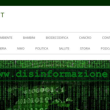
IT
AMBIENTE
BAMBINI
BIODECODIFICA
CANCRO
CON
ERIA
NWO
POLITICA
SALUTE
STORIA
PODC