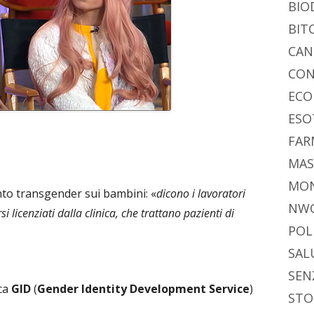
BIO
BIT
CAN
CON
ECO
ESO
FAR
MAS
MO
ento transgender sui bambini: «
dicono i lavoratori
NW
licenziati dalla clinica, che trattano pazienti di
POL
SAL
SEN
ica
GID
(
Gender Identity Development Service
)
STO