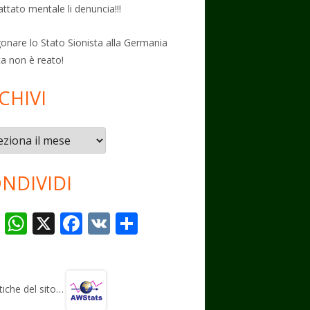
attato mentale li denuncia!!!
onare lo Stato Sionista alla Germania
ta non è reato!
CHIVI
vi
NDIVIDI
T
W
X
F
V
C
el
h
ac
K
o
e
at
e
n
gr
s
b
di
stiche del sito…