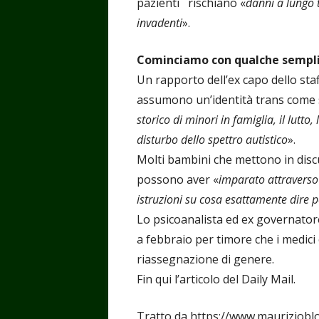
pazienti rischiano «
danni a lungo 
invadenti
».
Cominciamo con qualche sempl
Un rapporto dell’ex capo dello sta
assumono un’identità trans come 
storico di minori in famiglia, il lutto
disturbo dello spettro autistico
».
Molti bambini che mettono in discu
possono aver «
imparato attraverso 
istruzioni su cosa esattamente dire pe
Lo psicoanalista ed ex governatore d
a febbraio per timore che i medici
riassegnazione di genere.
Fin qui l’articolo del Daily Mail.
Tratto da https://www.mauriziobl