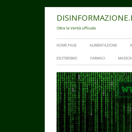
Vai
DISINFORMAZIONE.
al
contenuto
Oltre la Verità ufficiale
Menu
HOME PAGE
ALIMENTAZIONE
principale
ESOTERISMO
FARMACI
MASSON