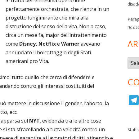
Si tratta dell’ennesima operazione
disad
perfettamente orchestrata, che rientra in un
progetto lungimirante che mira alla
Parag
distruzione del senso della vita. Non a caso,
nazis
circa un mese fa, major dell’intrattenimento
AR
come
Disney, Netflix
e
Warner
avevano
annunciato il boicottaggio degli Stati
americani pro Vita.
Archi
imo: tutto quello che cerca di difendere e
CO
andando contro gli interessi costituiti del
ò mettere in discussione il gender, l’aborto, la
tto, ecc.
à apparsa sul
NYT
, evidenzia tra le altre cose
 si sta sfracellando a tutta velocità contro un
Stati
ce di garantire ai lavoratori diritti, stipendio e