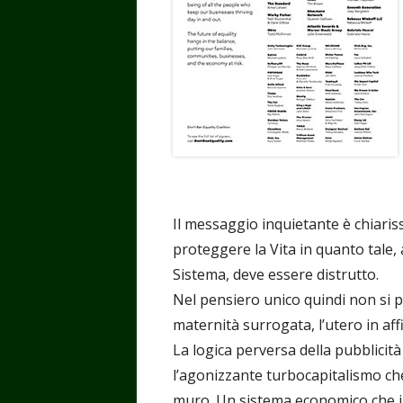
Il messaggio inquietante è chiariss
proteggere la Vita in quanto tale, 
Sistema, deve essere distrutto.
Nel pensiero unico quindi non si pu
maternità surrogata, l’utero in affi
La logica perversa della pubblicit
l’agonizzante turbocapitalismo che
muro. Un sistema economico che inve