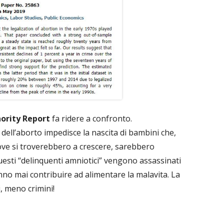
ority Report
fa ridere a confronto.
si dell’aborto impedisce la nascita di bambini che,
i ove si troverebbero a crescere, sarebbero
questi “delinquenti amniotici” vengono assassinati
nno mai contribuire ad alimentare la malavita. La
, meno crimini!