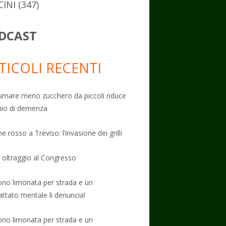
CINI
(347)
DCAST
TICOLI RECENTI
mare meno zucchero da piccoli riduce
schio di demenza
e rosso a Treviso: l’invasione dei grilli
: oltraggio al Congresso
no limonata per strada e un
attato mentale li denuncia!
no limonata per strada e un