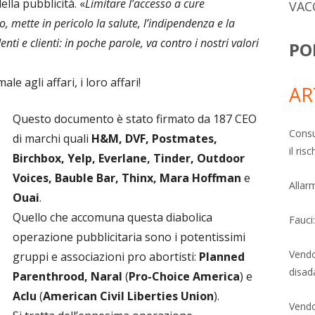
ella pubblicità. «
Limitare l’accesso a cure
VAC
o, mette in pericolo la salute, l’indipendenza e la
nti e clienti: in poche parole, va contro i nostri valori
PO
e agli affari, i loro affari!
AR
Questo documento è stato firmato da 187 CEO
Consu
di marchi quali
H&M, DVF, Postmates,
il ri
Birchbox, Yelp, Everlane, Tinder, Outdoor
Voices, Bauble Bar, Thinx, Mara Hoffman
e
Allarm
Ouai
.
Quello che accomuna questa diabolica
Fauci
operazione pubblicitaria sono i potentissimi
Vendo
gruppi e associazioni pro abortisti:
Planned
disad
Parenthrood, Naral
(
Pro-Choice America
) e
Aclu
(
American Civil Liberties Union
).
Vendo