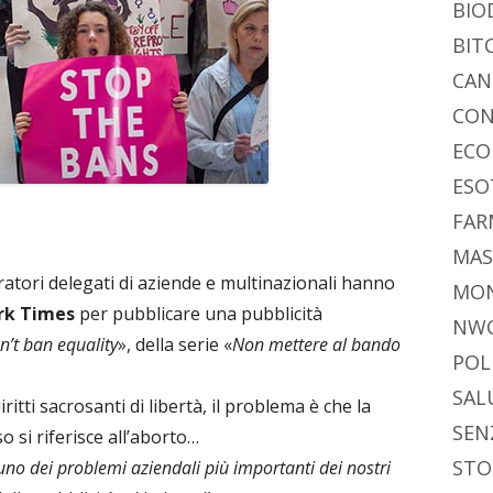
di
BIO
BIT
CAN
CON
ECO
ESO
FAR
MAS
atori delegati di aziende e multinazionali hanno
MO
rk Times
per pubblicare una pubblicità
NW
n’t ban equality
», della serie «
Non mettere al bando
POL
SAL
ritti sacrosanti di libertà, il problema è che la
SEN
 si riferisce all’aborto…
STO
uno dei problemi aziendali più importanti dei nostri