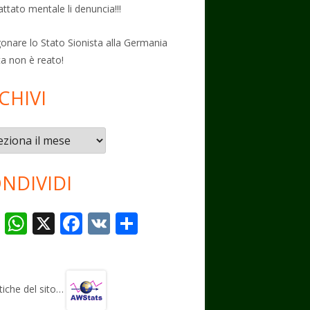
attato mentale li denuncia!!!
onare lo Stato Sionista alla Germania
ta non è reato!
CHIVI
vi
NDIVIDI
T
W
X
F
V
C
el
h
ac
K
o
e
at
e
n
gr
s
b
di
stiche del sito…