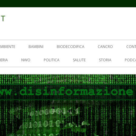
IT
AMBIENTE
BAMBINI
BIODECODIFICA
CANCRO
CON
ERIA
NWO
POLITICA
SALUTE
STORIA
PODC