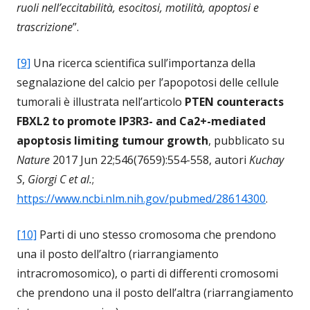
ruoli nell’eccitabilità, esocitosi, motilità, apoptosi e
trascrizione
”.
[9]
Una ricerca scientifica sull’importanza della
segnalazione del calcio per l’apopotosi delle cellule
tumorali è illustrata nell’articolo
PTEN counteracts
FBXL2 to promote IP3R3- and Ca2+-mediated
apoptosis limiting tumour growth
, pubblicato su
Nature
2017 Jun 22;546(7659):554-558, autori
Kuchay
S
,
Giorgi C
et al.
;
https://www.ncbi.nlm.nih.gov/pubmed/28614300
.
[10]
Parti di uno stesso cromosoma che prendono
una il posto dell’altro (riarrangiamento
intracromosomico), o parti di differenti cromosomi
che prendono una il posto dell’altra (riarrangiamento