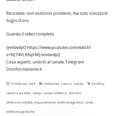
Ricordate: non esistono problemi, ma solo soluzioni!
Sogni d'oro.
Guarda il video completo
[embedyt] https://www.youtube.com/watch?
v=NJ74VLRAqVM[/embedyt]
Cosa aspetti, unisciti al canale Telegram
Disinformazione.it
Pubblicato
Categorie
Tag
9 Febbraio 2025
Ambiente
,
Cancro
,
Salute
bonifica
camera da letto
,
campi
,
campo elettrico
,
dormire
,
elettrosensibilità
,
inquinamento elettromagnetico
,
onde
elettromagnetiche