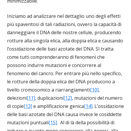
minimizzabile.
Iniziamo ad analizzare nel dettaglio uno degli effetti
più spaventosi di tali radiazioni, ovvero la capacità di
danneggiare il DNA delle nostre cellule, producendo
rotture alla singola elica, alla doppia elica e causando
l’ossidazione delle basi azotate del DNA. SI tratta
come tutti comprenderanno di fenomeni che
possono indurre mutazioni e concorrere al
fenomeno del cancro. Per entrare più nello specifico,
le rotture della doppia elica del DNA producono a
livello cromosomico a riarrangiamenti
[10]
,
delezioni
[11]
, duplicazioni
[12]
, mutazioni del numero
di copie
[13]
e amplificazione genica
[14]
. L’ossidazione
delle basi azotate del DNA causa invece le cosiddette
mutazioni puntuali
[15]
. Al di là della possibilità di
indurre o quanto meno concorrere alla genesi, alla