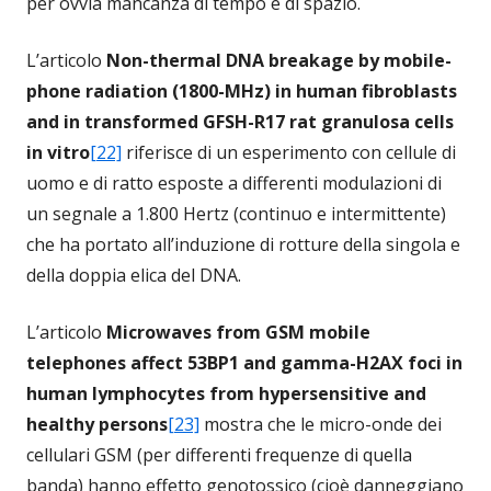
per ovvia mancanza di tempo e di spazio.
L’articolo
Non-thermal DNA breakage by mobile-
phone radiation (1800-MHz) in human fibroblasts
and in transformed GFSH-R17 rat granulosa cells
in vitro
[22]
riferisce di un esperimento con cellule di
uomo e di ratto esposte a differenti modulazioni di
un segnale a 1.800 Hertz (continuo e intermittente)
che ha portato all’induzione di rotture della singola e
della doppia elica del DNA.
L’articolo
Microwaves from GSM mobile
telephones affect 53BP1 and gamma-H2AX foci in
human lymphocytes from hypersensitive and
healthy persons
[23]
mostra che le micro-onde dei
cellulari GSM (per differenti frequenze di quella
banda) hanno effetto genotossico (cioè danneggiano