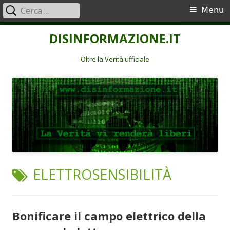
Ricerca
Menu
Menu
per:
principale
Vai
DISINFORMAZIONE.IT
al
contenuto
Oltre la Verità ufficiale
TAG:
ELETTROSENSIBILITÀ
Bonificare il campo elettrico della