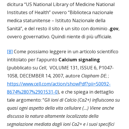
dicitura “US National Library of Medicine National
Institutes of Health” ovvero “Biblioteca nazionale
medica statunitense – Istituto Nazionale della
Sanità”, e del resto il sito è un sito con dominio
.gov
,
ovvero governativo. Quindi niente di più ufficiale.
[8]
Come possiamo leggere in un articolo scientifico
intitolato per l’appunto
Calcium signaling
(pubblicato su
Cell
, VOLUME 131, ISSUE 6, P1047-
1058, DECEMBER 14, 2007, autore
Clapham DE
; ;
https://www.cell.com/action/showPdf?pii=S0092-
8674%2807%2901531-0
), e che spiega in dettaglio
tale argomento: “
Gli ioni di Calcio (Ca2+) influiscono su
quasi ogni aspetto della vita cellulare (…) Viene anche
discussa la natura altamente localizzata della
segnalazione mediata dagli ioni Ca2+ e i suoi specifici