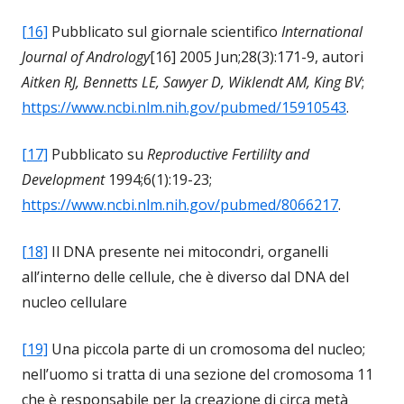
[16]
Pubblicato sul giornale scientifico
International
Journal of Andrology
[16] 2005 Jun;28(3):171-9, autori
Aitken RJ, Bennetts LE, Sawyer D, Wiklendt AM, King BV
;
https://www.ncbi.nlm.nih.gov/pubmed/15910543
.
[17]
Pubblicato su
Reproductive Fertililty and
Development
1994;6(1):19-23;
https://www.ncbi.nlm.nih.gov/pubmed/8066217
.
[18]
Il DNA presente nei mitocondri, organelli
all’interno delle cellule, che è diverso dal DNA del
nucleo cellulare
[19]
Una piccola parte di un cromosoma del nucleo;
nell’uomo si tratta di una sezione del cromosoma 11
che è responsabile per la creazione di circa metà