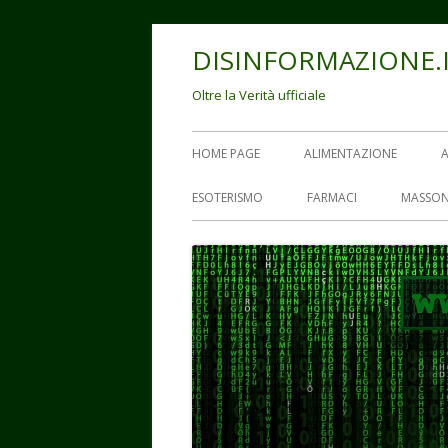
Vai
DISINFORMAZIONE.
al
contenuto
Oltre la Verità ufficiale
Menu
HOME PAGE
ALIMENTAZIONE
principale
ESOTERISMO
FARMACI
MASSON