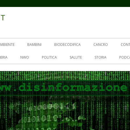
IT
AMBIENTE
BAMBINI
BIODECODIFICA
CANCRO
CON
ERIA
NWO
POLITICA
SALUTE
STORIA
PODC