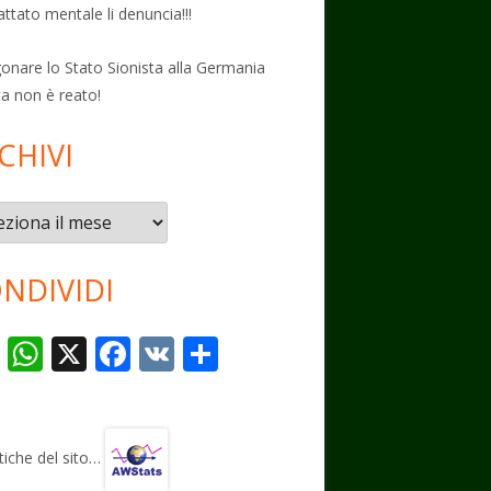
attato mentale li denuncia!!!
onare lo Stato Sionista alla Germania
ta non è reato!
CHIVI
vi
NDIVIDI
T
W
X
F
V
C
el
h
ac
K
o
e
at
e
n
gr
s
b
di
stiche del sito…