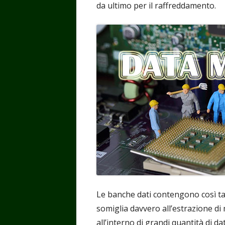
da ultimo per il raffreddamento.
Le banche dati contengono così tan
somiglia davvero all’estrazione di 
all’interno di grandi quantità di d