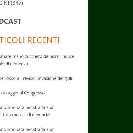
CINI
(347)
DCAST
TICOLI RECENTI
mare meno zucchero da piccoli riduce
schio di demenza
e rosso a Treviso: l’invasione dei grilli
: oltraggio al Congresso
no limonata per strada e un
attato mentale li denuncia!
no limonata per strada e un