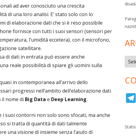
disad
rsonali ad aver conosciuto una crescita
tà di una loro analisi. E’ stato solo con lo
Parag
 di elaborazione dati che si è reso possibile
nazis
hone fornisce con tutti i suoi sensori (sensori per
a temperatura, l’umidità eccetera), con il microfono,
AR
gazione satellitare.
 di dati in entrata può essere anche
Archi
a reale possibilità di spiare gli uomini sulla
CO
 quasi in contemporanea all’arrivo dello
ssari progressi nell’ambito dell’elaborazione dati.
 il nome di
Big Data
e
Deep Learning
.
e i suoi contorni non solo sono sfocati, ma anche
o si tratta di quantità di dati talmente
Stati
re una visione di insieme senza l’aiuto di