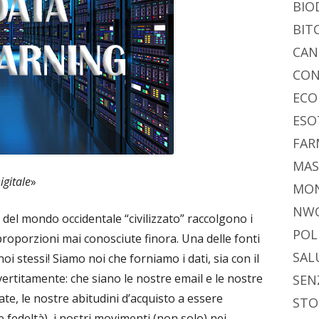
BIO
BIT
CAN
CON
ECO
ESO
FAR
MAS
igitale
»
MO
NW
ti del mondo occidentale “civilizzato” raccolgono i
POL
n proporzioni mai conosciute finora. Una delle fonti
SAL
oi stessi! Siamo noi che forniamo i dati, sia con il
vertitamente: che siano le nostre email e le nostre
SEN
ate, le nostre abitudini d’acquisto a essere
STO
 fedeltà), i nostri movimenti (non solo) nei