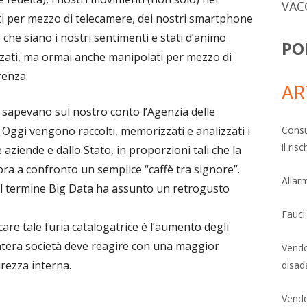
VAC
ti per mezzo di telecamere, dei nostri smartphone
 che siano i nostri sentimenti e stati d’animo
PO
zzati, ma ormai anche manipolati per mezzo di
renza.
AR
 sapevano sul nostro conto l’Agenzia delle
 Oggi vengono raccolti, memorizzati e analizzati i
Consu
il ri
aziende e dallo Stato, in proporzioni tali che la
bra a confronto un semplice “caffè tra signore”.
Allarm
 il termine Big Data ha assunto un retrogusto
Fauci
care tale furia catalogatrice è l’aumento degli
 l’intera società deve reagire con una maggior
Vendo
curezza interna.
disad
Vendo