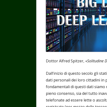
Dottor Alfred Spitzer, «
Solitudine D
Dall’inizio di questo secolo gli sta
dati personali dei loro cittadini i
fondamentali di questi dati siamo n
pieno consenso, sia del tutto inav
telefonate ad essere lette o ascolt
registrate (per mezzo delle tessere