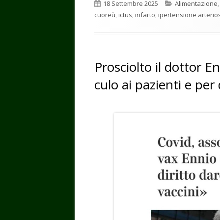
Pubblicato
Categorie
18 Settembre 2025
Alimentazione
cuoreù
,
ictus
,
infarto
,
ipertensione arterio
Prosciolto il dottor E
culo ai pazienti e pe