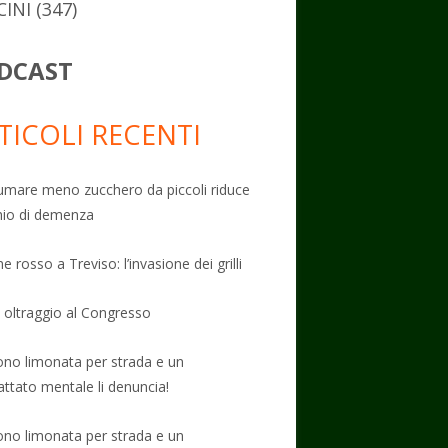
CINI
(347)
DCAST
TICOLI RECENTI
mare meno zucchero da piccoli riduce
schio di demenza
e rosso a Treviso: l’invasione dei grilli
: oltraggio al Congresso
no limonata per strada e un
attato mentale li denuncia!
no limonata per strada e un