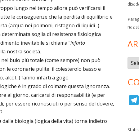
disad
troppo lungo nel tempo allora può verificarsi il
utte le conseguenze che la perdita di equilibrio e
Parag
a (acqua nei polmoni, ristagno di liquidi...).
nazis
 determinata soglia di resistenza fisiologica
AR
edimento inevitabile si chiama "
infarto
la nostra società.
o nel buio più totale (come sempre) non può
Archi
le coronarie pulite, il colesterolo basso e
, alcol...) fanno infarti a gogò.
CO
ologiche è in grado di colmare questa ignoranza.
e al giorno, caricarsi di responsabilità (e per
, per essere riconosciuti o per senso del dovere,
a?
dalla biologia (logica della vita) torna indietro
Stati