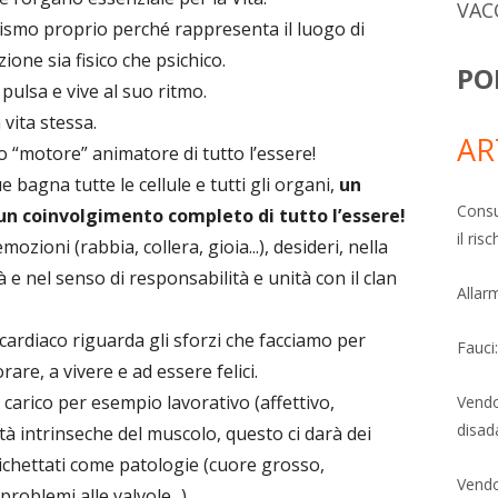
VAC
nismo proprio perché rappresenta il luogo di
zione sia fisico che psichico.
PO
 pulsa e vive al suo ritmo.
 vita stessa.
AR
 “motore” animatore di tutto l’essere!
 bagna tutte le cellule e tutti gli organi,
un
Consu
un coinvolgimento completo di tutto l’essere!
il ri
zioni (rabbia, collera, gioia...), desideri, nella
tà e nel senso di responsabilità e unità con il clan
Allarm
cardiaco riguarda gli sforzi che facciamo per
Fauci
orare, a vivere e ad essere felici.
 carico per esempio lavorativo (affettivo,
Vendo
disad
ità intrinseche del muscolo, questo ci darà dei
ichettati come patologie (cuore grosso,
Vendo
problemi alle valvole...).