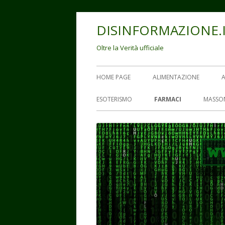
Vai
DISINFORMAZIONE.
al
contenuto
Oltre la Verità ufficiale
Menu
HOME PAGE
ALIMENTAZIONE
principale
ESOTERISMO
FARMACI
MASSO