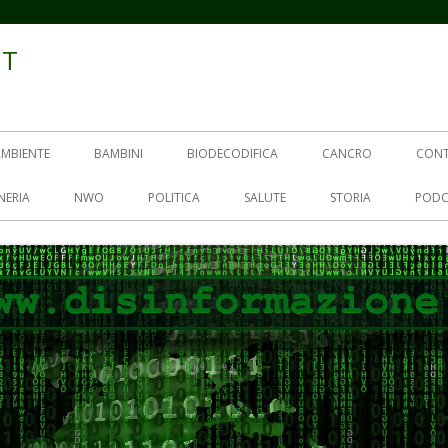
IT
AMBIENTE
BAMBINI
BIODECODIFICA
CANCRO
CON
NERIA
NWO
POLITICA
SALUTE
STORIA
PODC