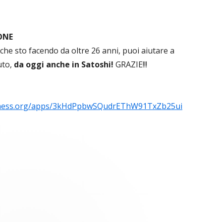
ONE
 che sto facendo da oltre 26 anni, puoi aiutare a
uto,
da oggi anche in Satoshi!
GRAZIE!!!
usiness.org/apps/3kHdPpbwSQudrEThW91TxZb25ui