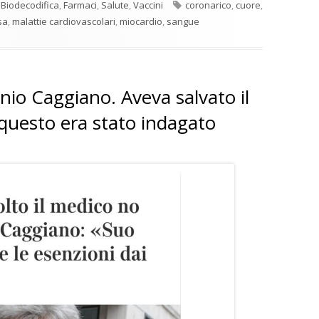
Tag
,
Biodecodifica
,
Farmaci
,
Salute
,
Vaccini
coronarico
,
cuore
,
sa
,
malattie cardiovascolari
,
miocardio
,
sangue
nnio Caggiano. Aveva salvato il
r questo era stato indagato