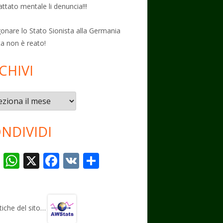
attato mentale li denuncia!!!
onare lo Stato Sionista alla Germania
ta non è reato!
CHIVI
vi
NDIVIDI
T
W
X
F
V
C
el
h
ac
K
o
e
at
e
n
gr
s
b
di
stiche del sito…