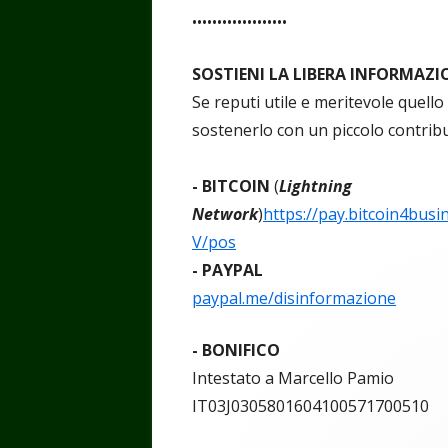
•••••••••••••••••••
SOSTIENI LA LIBERA INFORMAZI
Se reputi utile e meritevole quello
sostenerlo con un piccolo contrib
- BITCOIN
(
Lightning
Network
)
https://pay.bitcoin4b
V/pos
- PAYPAL
paypal.me/disinformazione
- BONIFICO
Intestato a Marcello Pamio
IT03J0305801604100571700510