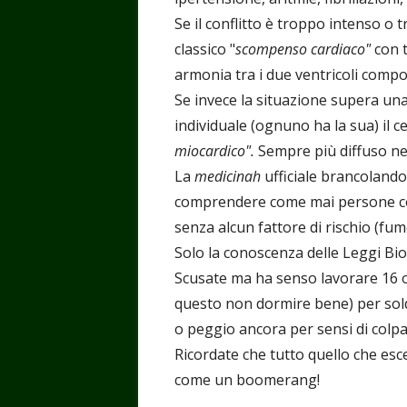
Se il conflitto è troppo intenso o 
classico "
scompenso cardiaco"
con t
armonia tra i due ventricoli comport
Se invece la situazione supera una
individuale (ognuno ha la sua) il c
miocardico".
Sempre più diffuso nel
La
medicinah
ufficiale brancoland
comprendere come mai persone con 
senza alcun fattore di rischio (fumo
Solo la conoscenza delle Leggi Bi
Scusate ma ha senso lavorare 16 or
questo non dormire bene) per soldi
o peggio ancora per sensi di colp
Ricordate che tutto quello che esce 
come un boomerang!