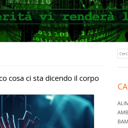
Ricer
Ba
per:
lat
o cosa ci sta dicendo il corpo
pri
CA
ALI
AMB
BAM