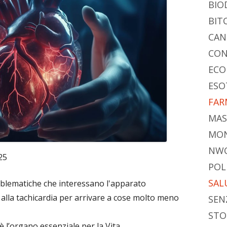
BIO
BIT
CAN
CON
ECO
ESO
FAR
MAS
MO
NW
25
POL
SAL
lematiche che interessano l'apparato
, alla tachicardia per arrivare a cose molto meno
SEN
STO
 l’organo essenziale per la Vita.