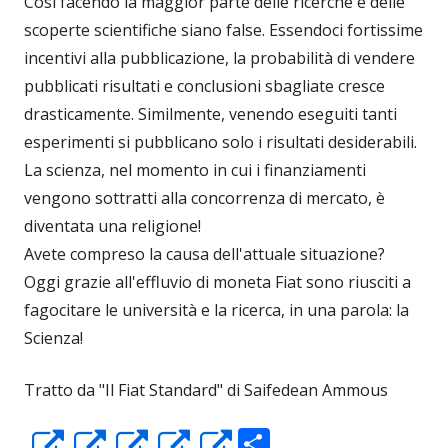
Così facendo la maggior parte delle ricerche e delle
scoperte scientifiche siano false. Essendoci fortissime
incentivi alla pubblicazione, la probabilità di vendere
pubblicati risultati e conclusioni sbagliate cresce
drasticamente. Similmente, venendo eseguiti tanti
esperimenti si pubblicano solo i risultati desiderabili.
La scienza, nel momento in cui i finanziamenti
vengono sottratti alla concorrenza di mercato, è
diventata una religione!
Avete compreso la causa dell'attuale situazione?
Oggi grazie all'effluvio di moneta Fiat sono riusciti a
fagocitare le università e la ricerca, in una parola: la
Scienza!
Tratto da "Il Fiat Standard" di Saifedean Ammous
C
Apre
Apre
Apre
Apre
Apre