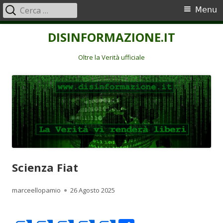
Ricerca
Menu
Menu
per:
principale
Vai
DISINFORMAZIONE.IT
al
contenuto
Oltre la Verità ufficiale
Scienza Fiat
Autore
Pubblicato
marceellopamio
26 Agosto 2025