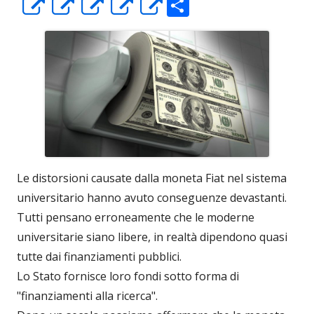
C
Apre
Apre
Apre
Apre
Apre
o
in
in
in
in
in
n
una
una
una
una
una
di
nuova
nuova
nuova
nuova
nuova
vi
finestra
finestra
finestra
finestra
finestra
di
Le distorsioni causate dalla moneta Fiat nel sistema
universitario hanno avuto conseguenze devastanti.
Tutti pensano erroneamente che le moderne
universitarie siano libere, in realtà dipendono quasi
tutte dai finanziamenti pubblici.
Lo Stato fornisce loro fondi sotto forma di
"finanziamenti alla ricerca".