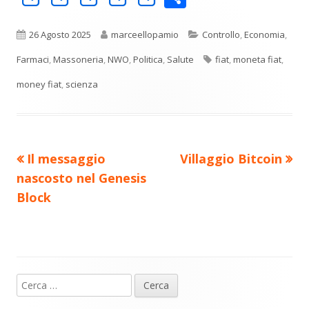
o
in
in
in
in
in
n
una
una
una
una
una
Pubblicato
Autore
Categorie
26 Agosto 2025
marceellopamio
Controllo
,
Economia
,
di
nuova
nuova
nuova
nuova
nuova
Tag
Farmaci
,
Massoneria
,
NWO
,
Politica
,
Salute
fiat
,
moneta fiat
,
vi
finestra
finestra
finestra
finestra
finestra
money fiat
,
scienza
di
Precedente
Nuovo
Il messaggio
Villaggio Bitcoin
Navigazione
articolo:
articolo:
nascosto nel Genesis
articoli
Block
Ricerca
Barra
per: