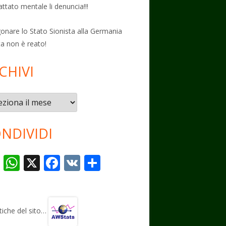
attato mentale li denuncia!!!
onare lo Stato Sionista alla Germania
ta non è reato!
CHIVI
vi
NDIVIDI
T
W
X
F
V
C
el
h
ac
K
o
e
at
e
n
gr
s
b
di
stiche del sito…