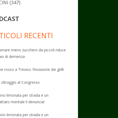
CINI
(347)
DCAST
TICOLI RECENTI
mare meno zucchero da piccoli riduce
schio di demenza
e rosso a Treviso: l’invasione dei grilli
: oltraggio al Congresso
no limonata per strada e un
attato mentale li denuncia!
no limonata per strada e un