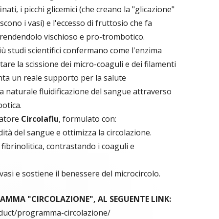
inati, i picchi glicemici (che creano la "glicazione"
scono i vasi) e l'eccesso di fruttosio che fa
o rendendolo vischioso e pro-trombotico.
iù studi scientifici confermano come l'enzima
are la scissione dei micro-coaguli e dei filamenti
ta un reale supporto per la salute
a naturale fluidificazione del sangue attraverso
botica.
ratore
Circolaflu
, formulato con:
uidità del sangue e ottimizza la circolazione.
à fibrinolitica, contrastando i coaguli e
i vasi e sostiene il benessere del microcircolo.
MMA "CIRCOLAZIONE", AL SEGUENTE LINK:
oduct/programma-circolazione/