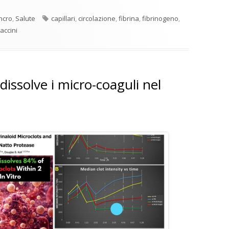
Tag
ncro
,
Salute
capillari
,
circolazione
,
fibrina
,
fibrinogeno
,
accini
dissolve i micro-coaguli nel