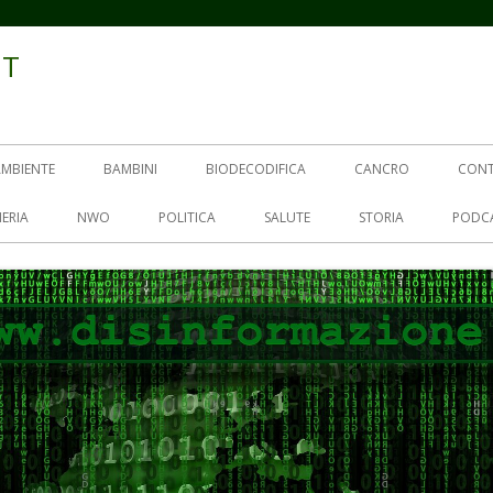
IT
AMBIENTE
BAMBINI
BIODECODIFICA
CANCRO
CON
ERIA
NWO
POLITICA
SALUTE
STORIA
PODC