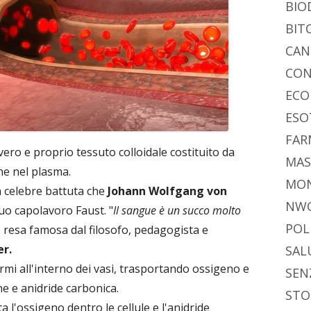
BIO
BIT
CAN
CON
ECO
ESO
FAR
vero e proprio tessuto colloidale costituito da
MAS
ne nel plasma.
MO
la celebre battuta che
Johann Wolfgang von
NW
suo capolavoro Faust. "
Il sangue è un succo molto
POL
e, resa famosa dal filosofo, pedagogista e
er.
SAL
formi all'interno dei vasi, trasportando ossigeno e
SEN
ne e anidride carbonica.
STO
a l'ossigeno dentro le cellule e l'anidride