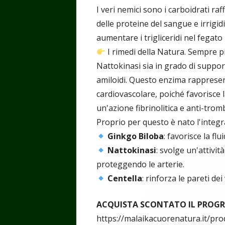
I veri nemici sono i carboidrati raff
delle proteine del sangue e irrigidi
aumentare i trigliceridi nel fegat
I rimedi della Natura. Sempre p
Nattokinasi sia in grado di support
amiloidi. Questo enzima rappresen
cardiovascolare, poiché favorisce l
un'azione fibrinolitica e anti-trom
Proprio per questo è nato l'integ
Ginkgo Biloba
: favorisce la fl
Nattokinasi
: svolge un'attivit
proteggendo le arterie.
Centella
: rinforza le pareti de
ACQUISTA SCONTATO IL PROGRA
https://malaikacuorenatura.it/pr