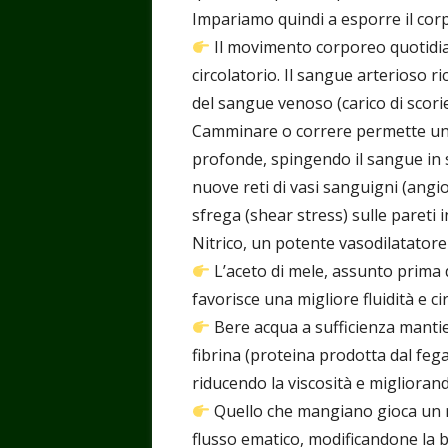
Impariamo quindi a esporre il corp
Il movimento corporeo quotidian
circolatorio. Il sangue arterioso ri
del sangue venoso (carico di scorie)
Camminare o correre permette una
profonde, spingendo il sangue in s
nuove reti di vasi sanguigni (ang
sfrega (shear stress) sulle pareti
Nitrico, un potente vasodilatatore
L’aceto di mele, assunto prima d
favorisce una migliore fluidità e c
Bere acqua a sufficienza mantie
fibrina (proteina prodotta dal feg
riducendo la viscosità e migliorand
Quello che mangiano gioca un ru
flusso ematico, modificandone la b