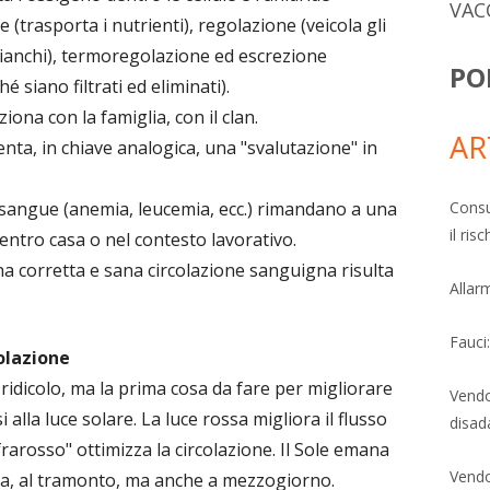
VAC
 (trasporta i nutrienti), regolazione (veicola gli
 bianchi), termoregolazione ed escrezione
PO
hé siano filtrati ed eliminati).
aziona con la famiglia, con il clan.
AR
nta, in chiave analogica, una "svalutazione" in
Consu
l sangue (anemia, leucemia, ecc.) rimandano a una
il ri
ntro casa o nel contesto lavorativo.
una corretta e sana circolazione sanguigna risulta
Allarm
Fauci
colazione
ridicolo, ma la prima cosa da fare per migliorare
Vendo
alla luce solare. La luce rossa migliora il flusso
disad
nfrarosso" ottimizza la circolazione. Il Sole emana
Vendo
lba, al tramonto, ma anche a mezzogiorno.