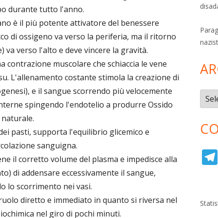
disad
o durante tutto l'anno.
o è il più potente attivatore del benessere
Parag
cco di ossigeno va verso la periferia, ma il ritorno
nazis
 va verso l'alto e deve vincere la gravità.
 contrazione muscolare che schiaccia le vene
AR
u. L'allenamento costante stimola la creazione di
iogenesi), e il sangue scorrendo più velocemente
Archi
 interne spingendo l'endotelio a produrre Ossido
 naturale.
CO
ei pasti, supporta l'equilibrio glicemico e
ircolazione sanguigna.
ne il corretto volume del plasma e impedisce alla
ato) di addensare eccessivamente il sangue,
o lo scorrimento nei vasi.
olo diretto e immediato in quanto si riversa nel
Stati
iochimica nel giro di pochi minuti.