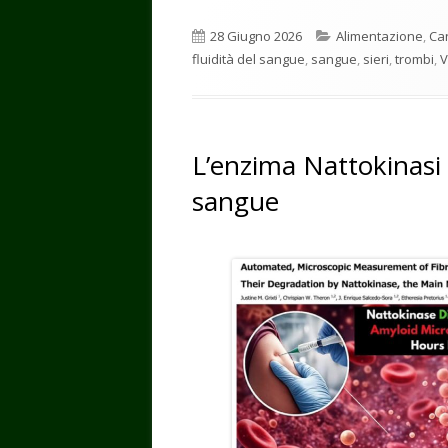
Pubblicato
Categorie
28 Giugno 2026
Alimentazione
,
Ca
fluidità del sangue
,
sangue
,
sieri
,
trombi
,
V
L’enzima Nattokinasi 
sangue