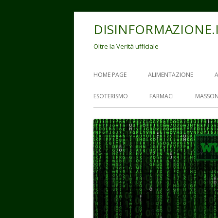
Vai
DISINFORMAZIONE.
al
contenuto
Oltre la Verità ufficiale
Menu
HOME PAGE
ALIMENTAZIONE
principale
ESOTERISMO
FARMACI
MASSON