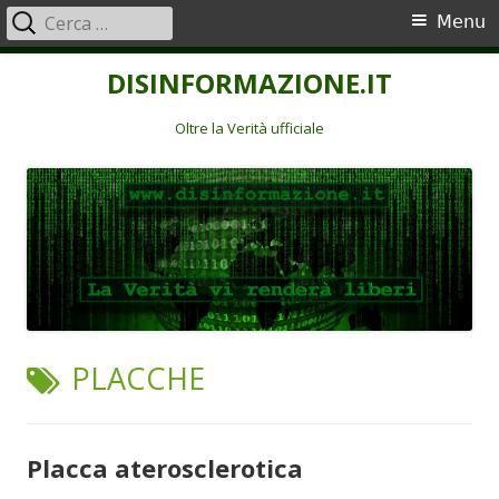
Ricerca
Menu
Menu
per:
principale
Vai
DISINFORMAZIONE.IT
al
contenuto
Oltre la Verità ufficiale
TAG:
PLACCHE
Placca aterosclerotica