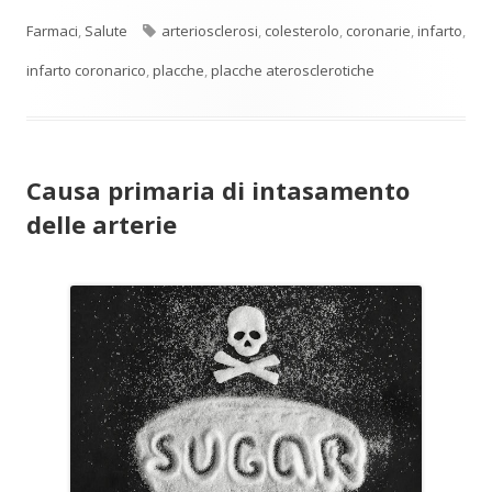
Tag
Farmaci
,
Salute
arteriosclerosi
,
colesterolo
,
coronarie
,
infarto
,
infarto coronarico
,
placche
,
placche aterosclerotiche
Causa primaria di intasamento
delle arterie