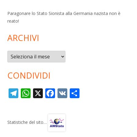
Paragonare lo Stato Sionista alla Germania nazista non è
reato!
ARCHIVI
Archivi
CONDIVIDI
T
W
X
F
V
C
el
h
ac
K
o
e
at
e
n
gr
s
b
di
Statistiche del sito…
a
A
o
vi