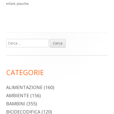
infarti
,
placche
Ricerca
Barra
per:
laterale
principale
CATEGORIE
ALIMENTAZIONE
(160)
AMBIENTE
(156)
BAMBINI
(355)
BIODECODIFICA
(120)