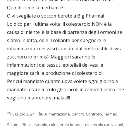
Quindi come la mettiamo?
O vi svegliate o soccomberete a Big Pharma!
Lo dico per l'ultima volta: il colesterolo NON è la
causa di niente: è la base di partenza degli ormoni se
siamo in lotta, ed è il collante per spegnere le
infiammazioni dei vasi (causate dal nostro stile di vita:
zucchero in primis)! Maggiori saranno le
infiammazioni dei tessuti epiteliali dei vasi, e
maggiore sarà la produzione di colesterolo!
Per cui mangiate quante uova volete ogni giorno e
mandate a fare in culo gli oracoli in camice bianco che
vogliono mantenervi malati!!!
Pubblicato
Categorie
6 Luglio 2024
Alimentazione
,
Cancro
,
Controllo
,
Farmaci
,
Tag
Salute
colesterolo
,
colesterolo buono
,
colesterolo cattivo
,
hdl
,