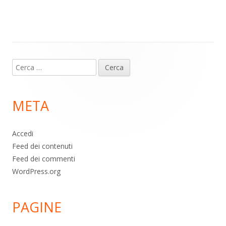
m
p
o
di
p
k
Contenuto
Ricerca
piè
per:
di
META
pagina
Accedi
Feed dei contenuti
Feed dei commenti
WordPress.org
PAGINE