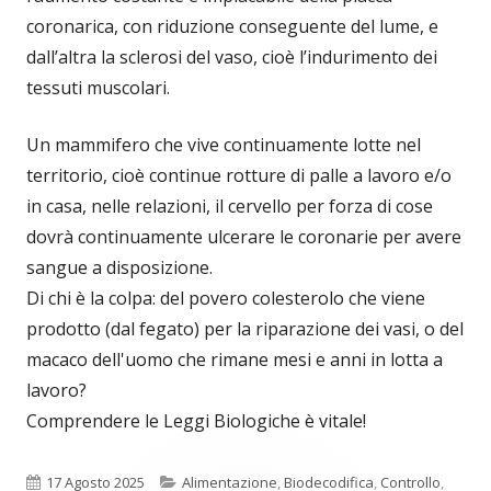
coronarica, con riduzione conseguente del lume, e
dall’altra la sclerosi del vaso, cioè l’indurimento dei
tessuti muscolari.
Un mammifero che vive continuamente lotte nel
territorio, cioè continue rotture di palle a lavoro e/o
in casa, nelle relazioni, il cervello per forza di cose
dovrà continuamente ulcerare le coronarie per avere
sangue a disposizione.
Di chi è la colpa: del povero colesterolo che viene
prodotto (dal fegato) per la riparazione dei vasi, o del
macaco dell'uomo che rimane mesi e anni in lotta a
lavoro?
Comprendere le Leggi Biologiche è vitale!
Pubblicato
Categorie
17 Agosto 2025
Alimentazione
,
Biodecodifica
,
Controllo
,