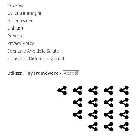
Cookies
Galleria immagini
Galleria video
Link utili
Podcast
Privacy Policy
Scienza e Arte della Salute
Statistiche Disinformazione.it
Utilizza
Tiny Framework
•
Accedi
Home
Alimentazione
Ambiente
Bambini
Bio
Menù
Page
social
Cancro
Controllo
Economia
Eso
link
Farmaci
Massoneria
NWO
Poli
Salute
Storia
Pod