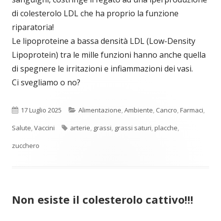
di colesterolo LDL che ha proprio la funzione
riparatoria!
Le lipoproteine a bassa densità LDL (Low-Density
Lipoprotein) tra le mille funzioni hanno anche quella
di spegnere le irritazioni e infiammazioni dei vasi.
Ci svegliamo o no?
Pubblicato
Categorie
17 Luglio 2025
Alimentazione
,
Ambiente
,
Cancro
,
Farmaci
,
Tag
Salute
,
Vaccini
arterie
,
grassi
,
grassi saturi
,
placche
,
zucchero
Non esiste il colesterolo cattivo!!!