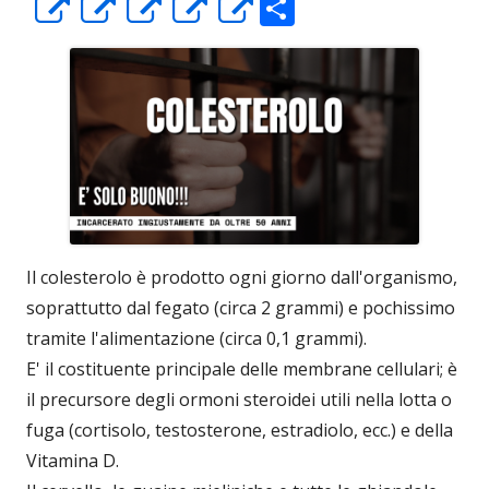
C
Apre
Apre
Apre
Apre
Apre
o
in
in
in
in
in
n
una
una
una
una
una
di
nuova
nuova
nuova
nuova
nuova
vi
finestra
finestra
finestra
finestra
finestra
di
Il colesterolo è prodotto ogni giorno dall'organismo,
soprattutto dal fegato (circa 2 grammi) e pochissimo
tramite l'alimentazione (circa 0,1 grammi).
E' il costituente principale delle membrane cellulari; è
il precursore degli ormoni steroidei utili nella lotta o
fuga (cortisolo, testosterone, estradiolo, ecc.) e della
Vitamina D.