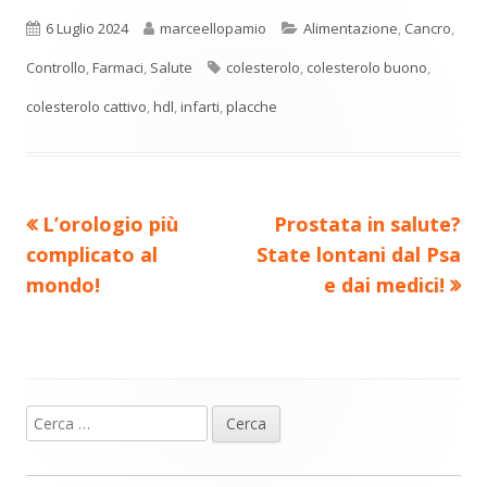
o
in
in
in
in
in
n
una
una
una
una
una
Pubblicato
Autore
Categorie
6 Luglio 2024
marceellopamio
Alimentazione
,
Cancro
,
di
nuova
nuova
nuova
nuova
nuova
Tag
Controllo
,
Farmaci
,
Salute
colesterolo
,
colesterolo buono
,
vi
finestra
finestra
finestra
finestra
finestra
colesterolo cattivo
,
hdl
,
infarti
,
placche
di
Precedente
Nuovo
L’orologio più
Prostata in salute?
Navigazione
articolo:
articolo:
complicato al
State lontani dal Psa
articoli
mondo!
e dai medici!
Ricerca
Barra
per:
laterale