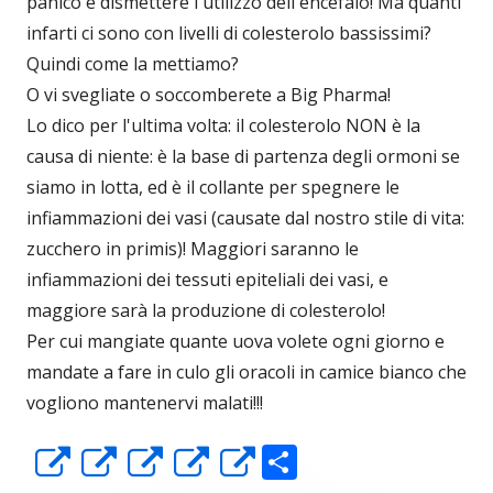
panico e dismettere l'utilizzo dell'encefalo! Ma quanti
infarti ci sono con livelli di colesterolo bassissimi?
Quindi come la mettiamo?
O vi svegliate o soccomberete a Big Pharma!
Lo dico per l'ultima volta: il colesterolo NON è la
causa di niente: è la base di partenza degli ormoni se
siamo in lotta, ed è il collante per spegnere le
infiammazioni dei vasi (causate dal nostro stile di vita:
zucchero in primis)! Maggiori saranno le
infiammazioni dei tessuti epiteliali dei vasi, e
maggiore sarà la produzione di colesterolo!
Per cui mangiate quante uova volete ogni giorno e
mandate a fare in culo gli oracoli in camice bianco che
vogliono mantenervi malati!!!
C
Apre
Apre
Apre
Apre
Apre