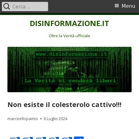
Ricerca
Menu
Menu
per:
principale
Vai
DISINFORMAZIONE.IT
al
contenuto
Oltre la Verità ufficiale
Non esiste il colesterolo cattivo!!!
Autore
Pubblicato
marceellopamio
6 Luglio 2024