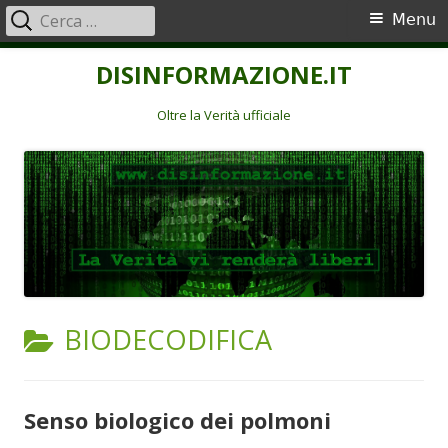
Ricerca
Menu
Menu
per:
principale
Vai
DISINFORMAZIONE.IT
al
contenuto
Oltre la Verità ufficiale
CATEGORIA:
BIODECODIFICA
Senso biologico dei polmoni