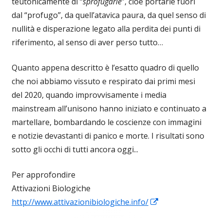
teutonicamente di “
sprofugarle
”, cioè portarle fuori
dal “profugo”, da quell’atavica paura, da quel senso di
nullità e disperazione legato alla perdita dei punti di
riferimento, al senso di aver perso tutto…
Quanto appena descritto è l’esatto quadro di quello
che noi abbiamo vissuto e respirato dai primi mesi
del 2020, quando improvvisamente i media
mainstream all’unisono hanno iniziato e continuato a
martellare, bombardando le coscienze con immagini
e notizie devastanti di panico e morte. I risultati sono
sotto gli occhi di tutti ancora oggi...
Per approfondire
Attivazioni Biologiche
Apre
http://www.attivazionibiologiche.info/
in