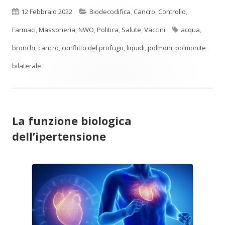
una
Pubblicato
Categorie
12 Febbraio 2022
Biodecodifica
,
Cancro
,
Controllo
,
nuova
Tag
Farmaci
,
Massoneria
,
NWO
,
Politica
,
Salute
,
Vaccini
acqua
,
finestra
bronchi
,
cancro
,
conflitto del profugo
,
liquidi
,
polmoni
,
polmonite
bilaterale
La funzione biologica
dell’ipertensione